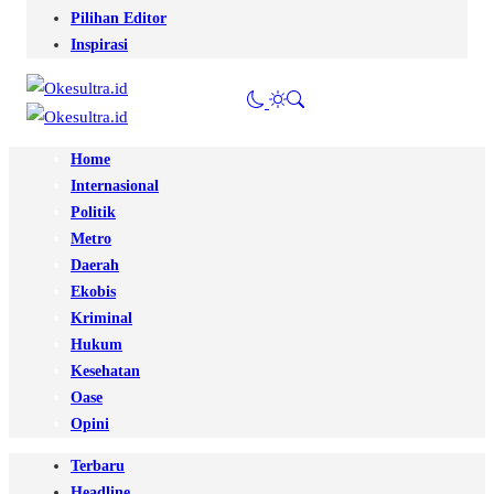
Pilihan Editor
Inspirasi
Home
Internasional
Politik
Metro
Daerah
Ekobis
Kriminal
Hukum
Kesehatan
Oase
Opini
Terbaru
Headline