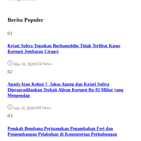
Berita Populer
01
Kejati Sultra Tegaskan Burhanuddin Tidak Terlibat Kasus
Korupsi Jembatan Cirauci
•
234 Views
May 18, 2026
02
Apatis Atau Kolusi ?, Jaksa Agung dan Kajati Sultra
Diprapradilankan Terkait Aliran Korupsi Rp 83 Miliar yang
Mengendap
•
194 Views
July 14, 2026
03
Pemkab Bombana Perjuangkan Penambahan Feri dan
Pengembangan Pelabuhan di Kementerian Perhubungan