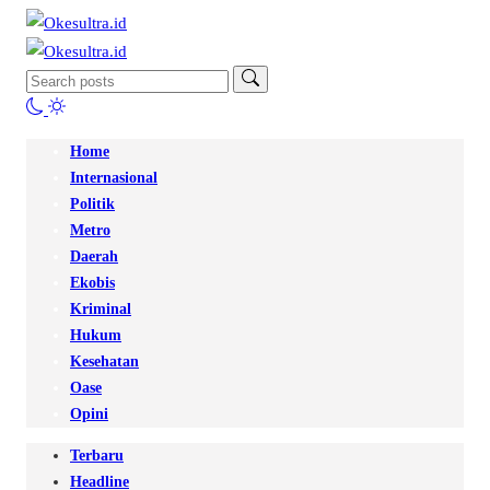
Home
Internasional
Politik
Metro
Daerah
Ekobis
Kriminal
Hukum
Kesehatan
Oase
Opini
Terbaru
Headline