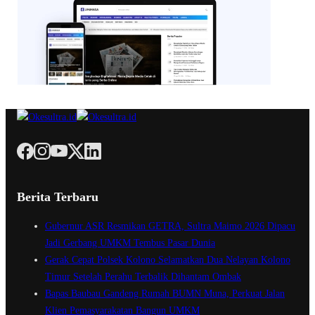
Berita Terbaru
Gubernur ASR Resmikan GETRA, Sultra Maimo 2026 Dipacu
Jadi Gerbang UMKM Tembus Pasar Dunia
Gerak Cepat Polsek Kolono Selamatkan Dua Nelayan Kolono
Timur Setelah Perahu Terbalik Dihantam Ombak
Bapas Baubau Gandeng Rumah BUMN Muna, Perkuat Jalan
Klien Pemasyarakatan Bangun UMKM