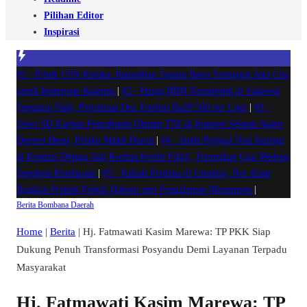
Pilihan Editor
Inspirasi
#1 -
Pilrek USN Kolaka: Ramadhan Tosepu Bawa Semangat Asta Cita
untuk Kemajuan Kampus
|
#2 -
Harga BBM Nonsubsidi di Sulawesi
Tenggara Naik, Pertamina Dex Tembus Rp28.500 per Liter
|
#3 -
Siswi SD Korban Pencabulan Oknum TNI di Konawe Selatan Alami
Depresi Berat, Pelaku Masih Buron
|
#4 -
Janda Penjual Nasi Kuning
di Kendari Diduga Jadi Korban Kredit Fiktif, Terungkap Usai Mediasi
Sengketa Kendaraan
|
#5 -
Kuliah Perdana di Unsultra, Nur Alam
Bagikan Praktik Politik Hukum dari Pengalaman Memimpin
|
Berita
Bombana
Daerah
Home
|
Berita
|
Hj. Fatmawati Kasim Marewa: TP PKK Siap
Dukung Penuh Transformasi Posyandu Demi Layanan Terpadu
Masyarakat
Hj. Fatmawati Kasim Marewa: TP