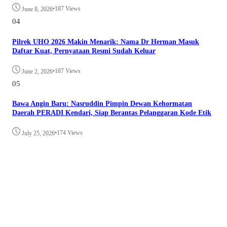
•
187 Views
June 8, 2026
04
Pilrek UHO 2026 Makin Menarik: Nama Dr Herman Masuk
Daftar Kuat, Pernyataan Resmi Sudah Keluar
•
187 Views
June 2, 2026
05
Bawa Angin Baru: Nasruddin Pimpin Dewan Kehormatan
Daerah PERADI Kendari, Siap Berantas Pelanggaran Kode Etik
•
174 Views
July 25, 2026