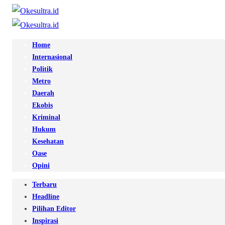
Home
Internasional
Politik
Metro
Daerah
Ekobis
Kriminal
Hukum
Kesehatan
Oase
Opini
Terbaru
Headline
Pilihan Editor
Inspirasi