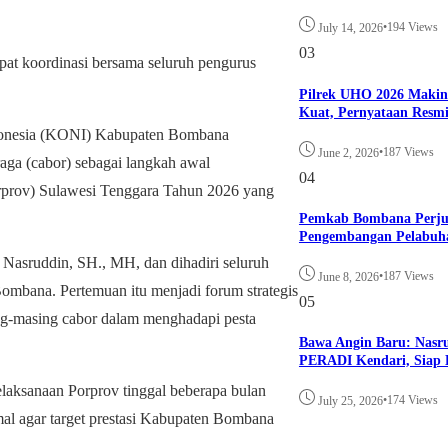
•
194 Views
July 14, 2026
03
t koordinasi bersama seluruh pengurus
Pilrek UHO 2026 Maki
Kuat, Pernyataan Resm
onesia (KONI) Kabupaten Bombana
•
187 Views
June 2, 2026
aga (cabor) sebagai langkah awal
04
rprov) Sulawesi Tenggara Tahun 2026 yang
Pemkab Bombana Perju
Pengembangan Pelabuh
,
Nasruddin, SH., MH
, dan dihadiri seluruh
•
187 Views
June 8, 2026
mbana. Pertemuan itu menjadi forum strategis
05
ng-masing cabor dalam menghadapi pesta
Bawa Angin Baru: Nasr
PERADI Kendari, Siap B
aksanaan Porprov tinggal beberapa bulan
•
174 Views
July 25, 2026
mal agar target prestasi Kabupaten Bombana