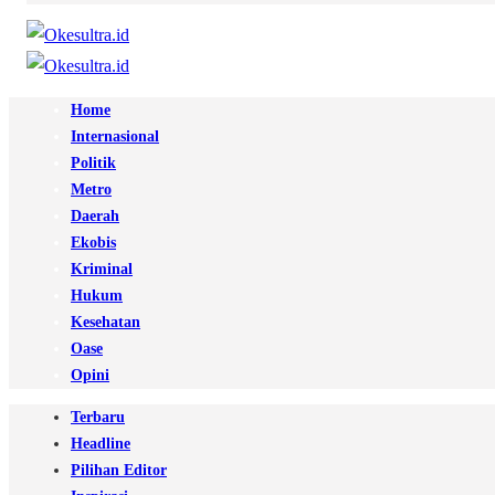
Home
Internasional
Politik
Metro
Daerah
Ekobis
Kriminal
Hukum
Kesehatan
Oase
Opini
Terbaru
Headline
Pilihan Editor