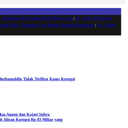
, Pertamina Dex Tembus Rp28.500 per Liter
|
#3 -
Siswi SD Korban
Kredit Fiktif, Terungkap Usai Mediasi Sengketa Kendaraan
|
#5 -
Kuliah
 Burhanuddin Tidak Terlibat Kasus Korupsi
aksa Agung dan Kajati Sultra
t Aliran Korupsi Rp 83 Miliar yang