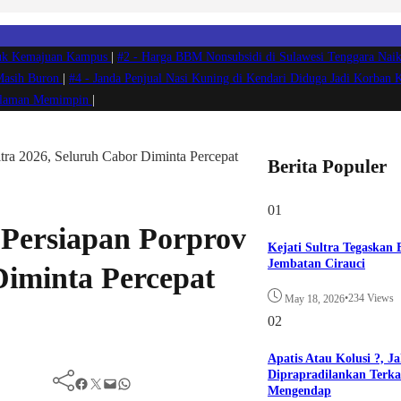
ntuk Kemajuan Kampus
|
#2 -
Harga BBM Nonsubsidi di Sulawesi Tenggara Naik
 Masih Buron
|
#4 -
Janda Penjual Nasi Kuning di Kendari Diduga Jadi Korban 
ngalaman Memimpin
|
a 2026, Seluruh Cabor Diminta Percepat
Berita Populer
01
ersiapan Porprov
Kejati Sultra Tegaskan
Jembatan Cirauci
Diminta Percepat
•
234 Views
May 18, 2026
02
Apatis Atau Kolusi ?, J
Diprapradilankan Terkai
Facebook
Twitter
Mail
WhatsApp
Mengendap