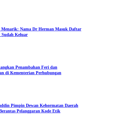
n Menarik: Nama Dr Herman Masuk Daftar
i Sudah Keluar
angkan Penambahan Feri dan
an di Kementerian Perhubungan
uddin Pimpin Dewan Kehormatan Daerah
erantas Pelanggaran Kode Etik