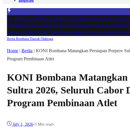
Inspirasi
#1 -
Pilrek USN Kolaka: Ramadhan Tosepu Bawa Semangat Asta Cita u
Pencabulan Oknum TNI di Konawe Selatan Alami Depresi Berat, Pelaku
Perdana di Unsultra, Nur Alam Bagikan Praktik Politik Hukum dari Pe
Berita
Bombana
Daerah
Olahraga
Home
|
Berita
|
KONI Bombana Matangkan Persiapan Porprov Sultr
Program Pembinaan Atlet
KONI Bombana Matangkan P
Sultra 2026, Seluruh Cabor 
Program Pembinaan Atlet
July 1, 2026
•
3 Min read
•