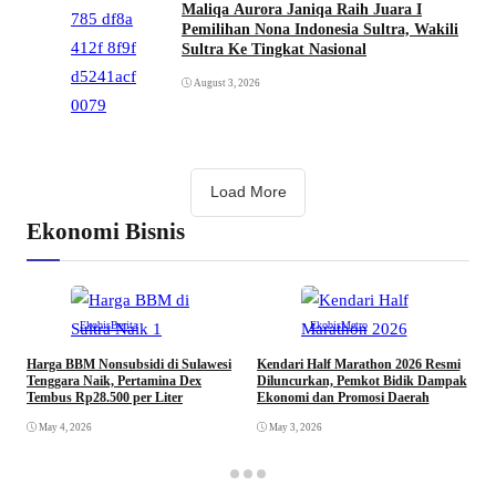
Maliqa Aurora Janiqa Raih Juara I
Pemilihan Nona Indonesia Sultra, Wakili
Sultra Ke Tingkat Nasional
August 3, 2026
Load More
Ekonomi Bisnis
Ekobis
Berita
Ekobis
Metro
E
P
Harga BBM Nonsubsidi di Sulawesi
Kendari Half Marathon 2026 Resmi
2
Tenggara Naik, Pertamina Dex
Diluncurkan, Pemkot Bidik Dampak
Tembus Rp28.500 per Liter
Ekonomi dan Promosi Daerah
May 4, 2026
May 3, 2026