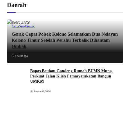
Daerah
Berita
Daerah
Konsel
Gerak Cepat Polsek Kolono Selamatkan Dua Nelayan
Kolono Timur Setelah Perahu Terbalik Dihantam
Ombak
4 hours ago
Bapas Baubau Gandeng Rumah BUMN Muna,
Perkuat Jalan Klien Pemasyarakatan Bangun
UMKM
August 6, 2026