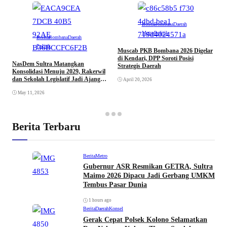
Berita
Bombana
Daerah
Metro
Politik
Berita
Bombana
Daerah
Politik
Muscab PKB Bombana 2026 Digelar
P
di Kendari, DPP Soroti Posisi
I
NasDem Sultra Matangkan
Strategis Daerah
J
Konsolidasi Menuju 2029, Rakerwil
dan Sekolah Legislatif Jadi Ajang
April 20, 2026
Penguatan Kader
May 11, 2026
Berita Terbaru
Berita
Metro
Gubernur ASR Resmikan GETRA, Sultra
Maimo 2026 Dipacu Jadi Gerbang UMKM
Tembus Pasar Dunia
1 hours ago
Berita
Daerah
Konsel
Gerak Cepat Polsek Kolono Selamatkan