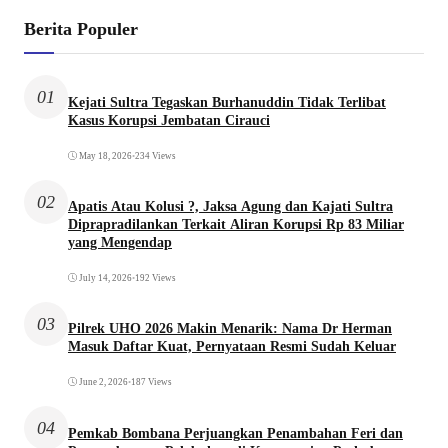
Berita Populer
01
Kejati Sultra Tegaskan Burhanuddin Tidak Terlibat
Kasus Korupsi Jembatan Cirauci
May 18, 2026
•
234 Views
02
Apatis Atau Kolusi ?, Jaksa Agung dan Kajati Sultra
Diprapradilankan Terkait Aliran Korupsi Rp 83 Miliar
yang Mengendap
July 14, 2026
•
192 Views
03
Pilrek UHO 2026 Makin Menarik: Nama Dr Herman
Masuk Daftar Kuat, Pernyataan Resmi Sudah Keluar
June 2, 2026
•
187 Views
04
Pemkab Bombana Perjuangkan Penambahan Feri dan