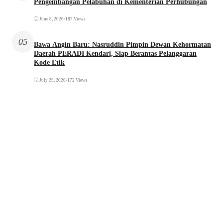
Pengembangan Pelabuhan di Kementerian Perhubungan
June 8, 2026
•
187 Views
05
Bawa Angin Baru: Nasruddin Pimpin Dewan Kehormatan
Daerah PERADI Kendari, Siap Berantas Pelanggaran
Kode Etik
July 25, 2026
•
172 Views