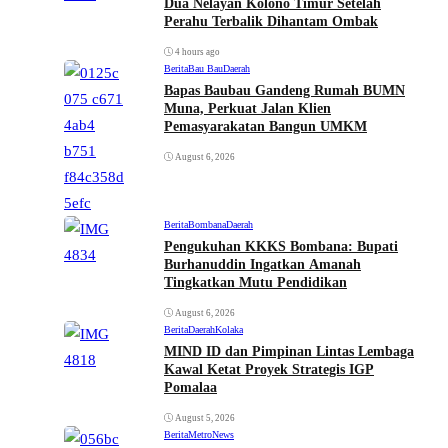
Dua Nelayan Kolono Timur Setelah
Perahu Terbalik Dihantam Ombak
4 hours ago
Berita
Bau Bau
Daerah
Bapas Baubau Gandeng Rumah BUMN
Muna, Perkuat Jalan Klien
Pemasyarakatan Bangun UMKM
August 6, 2026
Berita
Bombana
Daerah
Pengukuhan KKKS Bombana: Bupati
Burhanuddin Ingatkan Amanah
Tingkatkan Mutu Pendidikan
August 6, 2026
Berita
Daerah
Kolaka
MIND ID dan Pimpinan Lintas Lembaga
Kawal Ketat Proyek Strategis IGP
Pomalaa
August 5, 2026
Berita
Metro
News