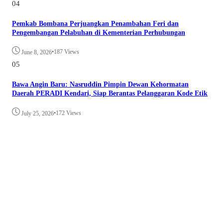
04
Pemkab Bombana Perjuangkan Penambahan Feri dan
Pengembangan Pelabuhan di Kementerian Perhubungan
•
187 Views
June 8, 2026
05
Bawa Angin Baru: Nasruddin Pimpin Dewan Kehormatan
Daerah PERADI Kendari, Siap Berantas Pelanggaran Kode Etik
•
172 Views
July 25, 2026