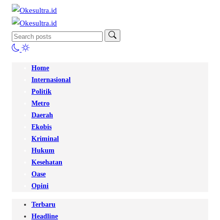
Home
Internasional
Politik
Metro
Daerah
Ekobis
Kriminal
Hukum
Kesehatan
Oase
Opini
Terbaru
Headline