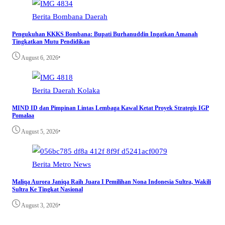
Berita
Bombana
Daerah
Pengukuhan KKKS Bombana: Bupati Burhanuddin Ingatkan Amanah
Tingkatkan Mutu Pendidikan
•
August 6, 2026
Berita
Daerah
Kolaka
MIND ID dan Pimpinan Lintas Lembaga Kawal Ketat Proyek Strategis IGP
Pomalaa
•
August 5, 2026
Berita
Metro
News
Maliqa Aurora Janiqa Raih Juara I Pemilihan Nona Indonesia Sultra, Wakili
Sultra Ke Tingkat Nasional
•
August 3, 2026