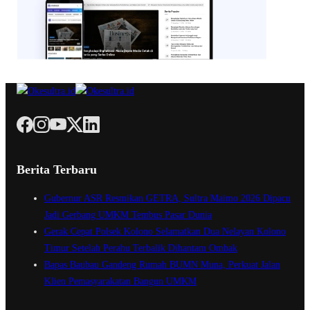
Berita Terbaru
Gubernur ASR Resmikan GETRA, Sultra Maimo 2026 Dipacu
Jadi Gerbang UMKM Tembus Pasar Dunia
Gerak Cepat Polsek Kolono Selamatkan Dua Nelayan Kolono
Timur Setelah Perahu Terbalik Dihantam Ombak
Bapas Baubau Gandeng Rumah BUMN Muna, Perkuat Jalan
Klien Pemasyarakatan Bangun UMKM