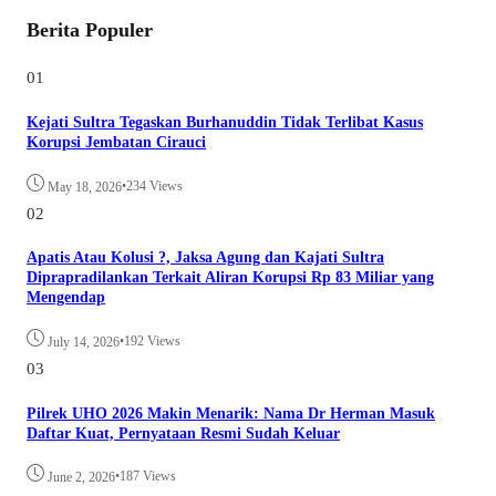
Berita Populer
01
Kejati Sultra Tegaskan Burhanuddin Tidak Terlibat Kasus
Korupsi Jembatan Cirauci
•
234 Views
May 18, 2026
02
Apatis Atau Kolusi ?, Jaksa Agung dan Kajati Sultra
Diprapradilankan Terkait Aliran Korupsi Rp 83 Miliar yang
Mengendap
•
192 Views
July 14, 2026
03
Pilrek UHO 2026 Makin Menarik: Nama Dr Herman Masuk
Daftar Kuat, Pernyataan Resmi Sudah Keluar
•
187 Views
June 2, 2026