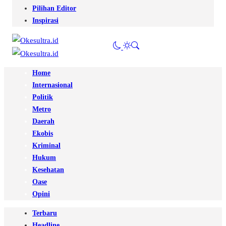
Pilihan Editor
Inspirasi
Home
Internasional
Politik
Metro
Daerah
Ekobis
Kriminal
Hukum
Kesehatan
Oase
Opini
Terbaru
Headline