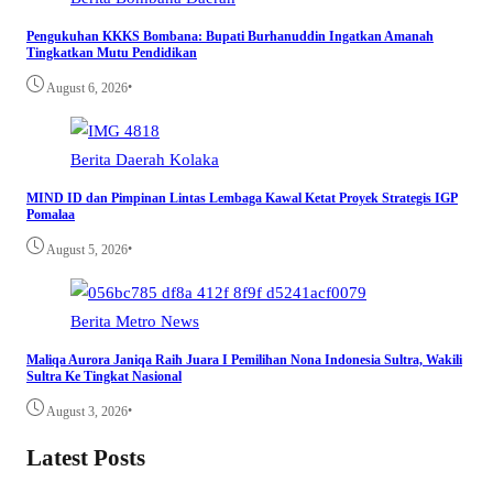
Pengukuhan KKKS Bombana: Bupati Burhanuddin Ingatkan Amanah
Tingkatkan Mutu Pendidikan
•
August 6, 2026
Berita
Daerah
Kolaka
MIND ID dan Pimpinan Lintas Lembaga Kawal Ketat Proyek Strategis IGP
Pomalaa
•
August 5, 2026
Berita
Metro
News
Maliqa Aurora Janiqa Raih Juara I Pemilihan Nona Indonesia Sultra, Wakili
Sultra Ke Tingkat Nasional
•
August 3, 2026
Latest Posts