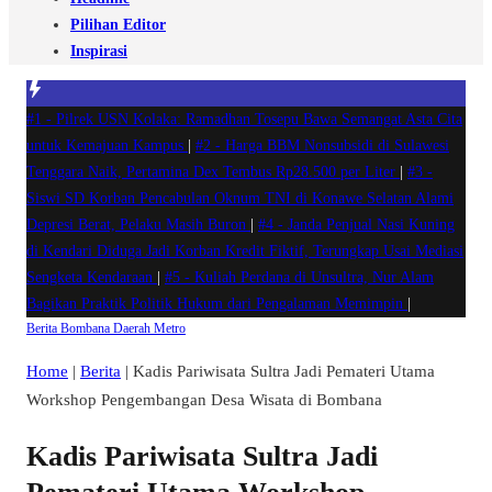
Pilihan Editor
Inspirasi
#1 -
Pilrek USN Kolaka: Ramadhan Tosepu Bawa Semangat Asta Cita
untuk Kemajuan Kampus
|
#2 -
Harga BBM Nonsubsidi di Sulawesi
Tenggara Naik, Pertamina Dex Tembus Rp28.500 per Liter
|
#3 -
Siswi SD Korban Pencabulan Oknum TNI di Konawe Selatan Alami
Depresi Berat, Pelaku Masih Buron
|
#4 -
Janda Penjual Nasi Kuning
di Kendari Diduga Jadi Korban Kredit Fiktif, Terungkap Usai Mediasi
Sengketa Kendaraan
|
#5 -
Kuliah Perdana di Unsultra, Nur Alam
Bagikan Praktik Politik Hukum dari Pengalaman Memimpin
|
Berita
Bombana
Daerah
Metro
Home
|
Berita
|
Kadis Pariwisata Sultra Jadi Pemateri Utama
Workshop Pengembangan Desa Wisata di Bombana
Kadis Pariwisata Sultra Jadi