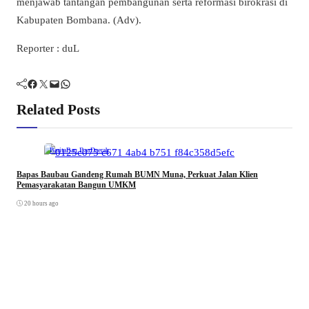
menjawab tantangan pembangunan serta reformasi birokrasi di
Kabupaten Bombana. (Adv).
Reporter : duL
Facebook
Twitter
Mail
WhatsApp
Related Posts
Berita
Bau Bau
Daerah
Bapas Baubau Gandeng Rumah BUMN Muna, Perkuat Jalan Klien
Pemasyarakatan Bangun UMKM
20 hours ago