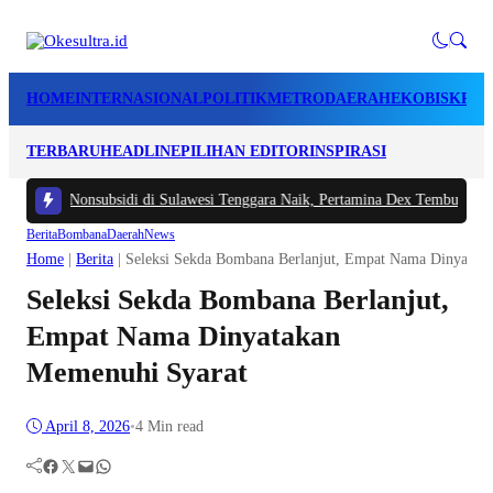
HOME
INTERNASIONAL
POLITIK
METRO
DAERAH
EKOBIS
KRIM
TERBARU
HEADLINE
PILIHAN EDITOR
INSPIRASI
BM Nonsubsidi di Sulawesi Tenggara Naik, Pertamina Dex Tembus Rp28.500 p
Berita
Bombana
Daerah
News
Home
|
Berita
|
Seleksi Sekda Bombana Berlanjut, Empat Nama Dinyatak
Seleksi Sekda Bombana Berlanjut,
Empat Nama Dinyatakan
Memenuhi Syarat
April 8, 2026
•
4 Min read
Facebook
Twitter
Mail
WhatsApp