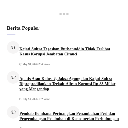
Berita Populer
01
Kejati Sultra Tegaskan Burhanuddin Tidak Terlibat
Kasus Korupsi Jembatan Cirauci
May 18, 2026
•
234 Views
02
Apatis Atau Kolusi ?, Jaksa Agung dan Kajati Sultra
Diprapradilankan Terkait Aliran Korupsi Rp 83 Miliar
yang Mengendap
July 14, 2026
•
192 Views
03
Pemkab Bombana Perjuangkan Penambahan Feri dan
Pengembangan Pelabuhan di Kementerian Perhubungan