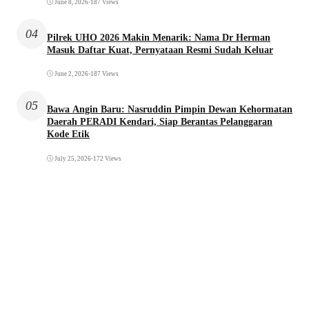
June 8, 2026
•
187 Views
04
Pilrek UHO 2026 Makin Menarik: Nama Dr Herman
Masuk Daftar Kuat, Pernyataan Resmi Sudah Keluar
June 2, 2026
•
187 Views
05
Bawa Angin Baru: Nasruddin Pimpin Dewan Kehormatan
Daerah PERADI Kendari, Siap Berantas Pelanggaran
Kode Etik
July 25, 2026
•
172 Views