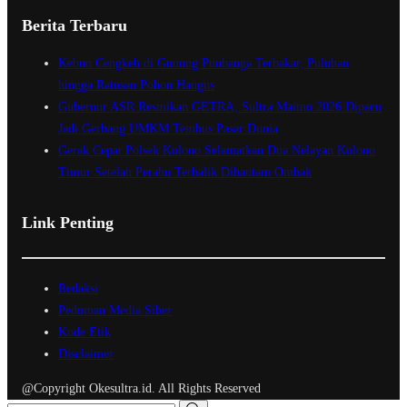
Berita Terbaru
Kebun Cengkeh di Gunung Puubanga Terbakar, Puluhan
hingga Ratusan Pohon Hangus
Gubernur ASR Resmikan GETRA, Sultra Maimo 2026 Dipacu
Jadi Gerbang UMKM Tembus Pasar Dunia
Gerak Cepat Polsek Kolono Selamatkan Dua Nelayan Kolono
Timur Setelah Perahu Terbalik Dihantam Ombak
Link Penting
Redaksi
Pedoman Media Siber
Kode Etik
Disclaimer
@Copyright Okesultra.id. All Rights Reserved