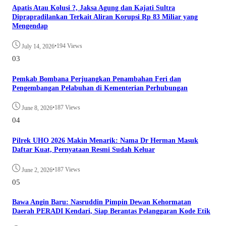
Apatis Atau Kolusi ?, Jaksa Agung dan Kajati Sultra
Diprapradilankan Terkait Aliran Korupsi Rp 83 Miliar yang
Mengendap
•
194 Views
July 14, 2026
03
Pemkab Bombana Perjuangkan Penambahan Feri dan
Pengembangan Pelabuhan di Kementerian Perhubungan
•
187 Views
June 8, 2026
04
Pilrek UHO 2026 Makin Menarik: Nama Dr Herman Masuk
Daftar Kuat, Pernyataan Resmi Sudah Keluar
•
187 Views
June 2, 2026
05
Bawa Angin Baru: Nasruddin Pimpin Dewan Kehormatan
Daerah PERADI Kendari, Siap Berantas Pelanggaran Kode Etik