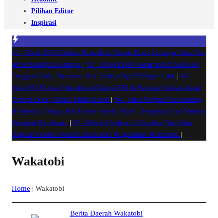
Pilihan Editor
Inspirasi
#1 -
Pilrek USN Kolaka: Ramadhan Tosepu Bawa Semangat Asta Cita
untuk Kemajuan Kampus
|
#2 -
Harga BBM Nonsubsidi di Sulawesi
Tenggara Naik, Pertamina Dex Tembus Rp28.500 per Liter
|
#3 -
Siswi SD Korban Pencabulan Oknum TNI di Konawe Selatan Alami
Depresi Berat, Pelaku Masih Buron
|
#4 -
Janda Penjual Nasi Kuning
di Kendari Diduga Jadi Korban Kredit Fiktif, Terungkap Usai Mediasi
Sengketa Kendaraan
|
#5 -
Kuliah Perdana di Unsultra, Nur Alam
Bagikan Praktik Politik Hukum dari Pengalaman Memimpin
|
Wakatobi
Home
|
Wakatobi
Berita
Daerah
Wakatobi