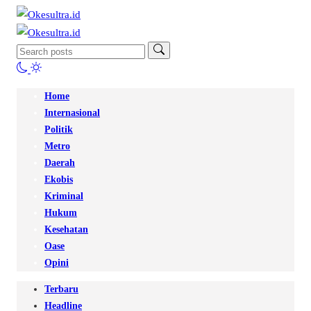
Home
Internasional
Politik
Metro
Daerah
Ekobis
Kriminal
Hukum
Kesehatan
Oase
Opini
Terbaru
Headline