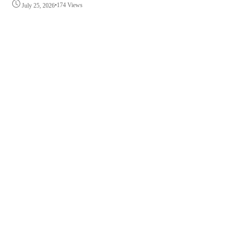
•
174 Views
July 25, 2026