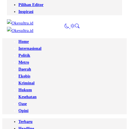
Pilihan Editor
Inspirasi
Home
Internasional
Politik
Metro
Daerah
Ekobis
Kriminal
Hukum
Kesehatan
Oase
Opini
Terbaru
Headline