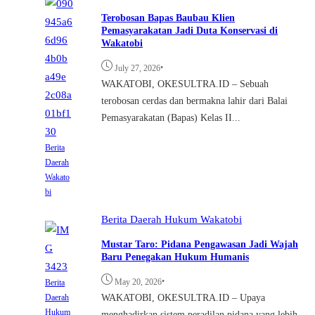
Terobosan Bapas Baubau Klien
Pemasyarakatan Jadi Duta Konservasi di
Wakatobi
•
July 27, 2026
WAKATOBI, OKESULTRA.ID – Sebuah
terobosan cerdas dan bermakna lahir dari Balai
Pemasyarakatan (Bapas) Kelas II...
Berita
Daerah
Wakato
bi
Berita
Daerah
Hukum
Wakatobi
Mustar Taro: Pidana Pengawasan Jadi Wajah
Baru Penegakan Hukum Humanis
•
May 20, 2026
Berita
WAKATOBI, OKESULTRA.ID – Upaya
Daerah
Hukum
menghadirkan sistem peradilan pidana yang lebih