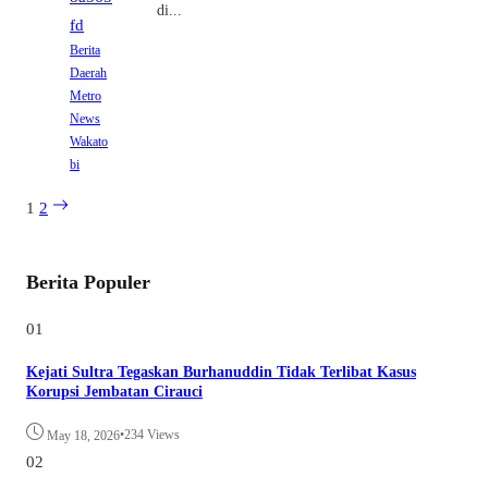
di...
Berita
Daerah
Metro
News
Wakato
bi
1
2
Berita Populer
01
Kejati Sultra Tegaskan Burhanuddin Tidak Terlibat Kasus
Korupsi Jembatan Cirauci
•
234 Views
May 18, 2026
02