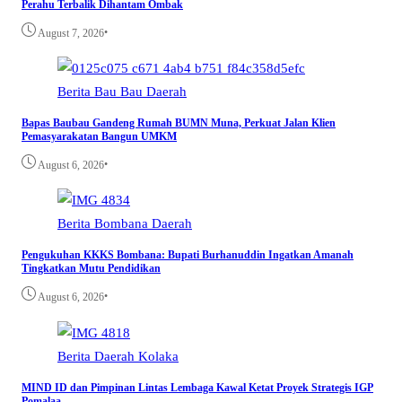
Perahu Terbalik Dihantam Ombak
•
August 7, 2026
Berita
Bau Bau
Daerah
Bapas Baubau Gandeng Rumah BUMN Muna, Perkuat Jalan Klien
Pemasyarakatan Bangun UMKM
•
August 6, 2026
Berita
Bombana
Daerah
Pengukuhan KKKS Bombana: Bupati Burhanuddin Ingatkan Amanah
Tingkatkan Mutu Pendidikan
•
August 6, 2026
Berita
Daerah
Kolaka
MIND ID dan Pimpinan Lintas Lembaga Kawal Ketat Proyek Strategis IGP
Pomalaa