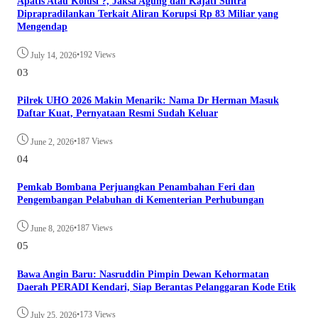
Apatis Atau Kolusi ?, Jaksa Agung dan Kajati Sultra
Diprapradilankan Terkait Aliran Korupsi Rp 83 Miliar yang
Mengendap
•
192 Views
July 14, 2026
03
Pilrek UHO 2026 Makin Menarik: Nama Dr Herman Masuk
Daftar Kuat, Pernyataan Resmi Sudah Keluar
•
187 Views
June 2, 2026
04
Pemkab Bombana Perjuangkan Penambahan Feri dan
Pengembangan Pelabuhan di Kementerian Perhubungan
•
187 Views
June 8, 2026
05
Bawa Angin Baru: Nasruddin Pimpin Dewan Kehormatan
Daerah PERADI Kendari, Siap Berantas Pelanggaran Kode Etik
•
173 Views
July 25, 2026