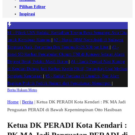
Pilihan Editor
Inspirasi
#1 -
Pilrek USN Kolaka: Ramadhan Tosepu Bawa Semangat Asta Cita
untuk Kemajuan Kampus
|
#2 -
Harga BBM Nonsubsidi di Sulawesi
Tenggara Naik, Pertamina Dex Tembus Rp28.500 per Liter
|
#3 -
Siswi SD Korban Pencabulan Oknum TNI di Konawe Selatan Alami
Depresi Berat, Pelaku Masih Buron
|
#4 -
Janda Penjual Nasi Kuning
di Kendari Diduga Jadi Korban Kredit Fiktif, Terungkap Usai Mediasi
Sengketa Kendaraan
|
#5 -
Kuliah Perdana di Unsultra, Nur Alam
Bagikan Praktik Politik Hukum dari Pengalaman Memimpin
|
Berita
Hukum
Metro
Home
|
Berita
|
Ketua DK PERADI Kota Kendari : PK MA Jadi
Penguatan PERADI di Bawah Kepemimpinan Otto Hasibuan
Ketua DK PERADI Kota Kendari :