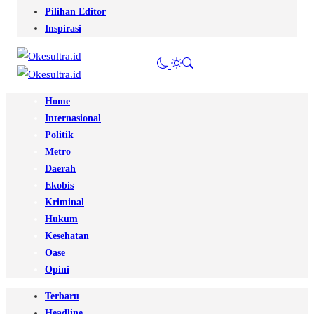
Pilihan Editor
Inspirasi
Home
Internasional
Politik
Metro
Daerah
Ekobis
Kriminal
Hukum
Kesehatan
Oase
Opini
Terbaru
Headline