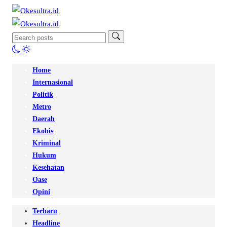
Home
Internasional
Politik
Metro
Daerah
Ekobis
Kriminal
Hukum
Kesehatan
Oase
Opini
Terbaru
Headline