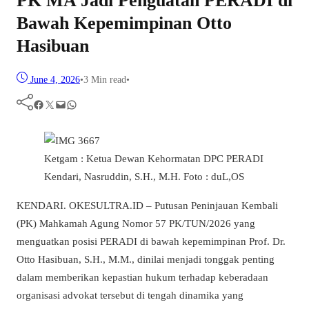
PK MA Jadi Penguatan PERADI di
Bawah Kepemimpinan Otto
Hasibuan
June 4, 2026
•
3 Min read
•
Facebook
Twitter
Mail
WhatsApp
Ketgam : Ketua Dewan Kehormatan DPC PERADI
Kendari, Nasruddin, S.H., M.H. Foto : duL,OS
KENDARI
. OKESULTRA.ID – Putusan Peninjauan Kembali
(PK) Mahkamah Agung Nomor 57 PK/TUN/2026 yang
menguatkan posisi PERADI di bawah kepemimpinan Prof. Dr.
Otto Hasibuan, S.H., M.M., dinilai menjadi tonggak penting
dalam memberikan kepastian hukum terhadap keberadaan
organisasi advokat tersebut di tengah dinamika yang