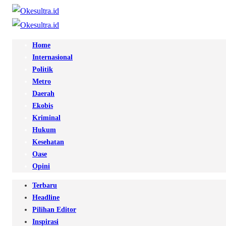
Home
Internasional
Politik
Metro
Daerah
Ekobis
Kriminal
Hukum
Kesehatan
Oase
Opini
Terbaru
Headline
Pilihan Editor
Inspirasi