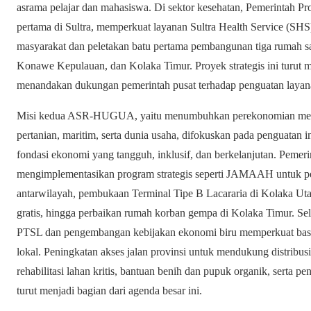
asrama pelajar dan mahasiswa. Di sektor kesehatan, Pemerintah Pr
pertama di Sultra, memperkuat layanan Sultra Health Service (SHS
masyarakat dan peletakan batu pertama pembangunan tiga rumah s
Konawe Kepulauan, dan Kolaka Timur. Proyek strategis ini turut 
menandakan dukungan pemerintah pusat terhadap penguatan layana
Misi kedua ASR-HUGUA, yaitu menumbuhkan perekonomian melalu
pertanian, maritim, serta dunia usaha, difokuskan pada penguatan i
fondasi ekonomi yang tangguh, inklusif, dan berkelanjutan. Pemer
mengimplementasikan program strategis seperti JAMAAH untuk pem
antarwilayah, pembukaan Terminal Tipe B Lacararia di Kolaka U
gratis, hingga perbaikan rumah korban gempa di Kolaka Timur. Selain
PTSL dan pengembangan kebijakan ekonomi biru memperkuat basi
lokal. Peningkatan akses jalan provinsi untuk mendukung distribus
rehabilitasi lahan kritis, bantuan benih dan pupuk organik, serta 
turut menjadi bagian dari agenda besar ini.