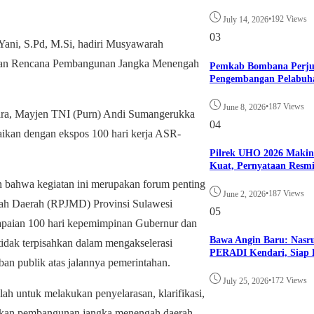
•
192 Views
July 14, 2026
03
, S.Pd, M.Si, hadiri Musyawarah
nan Rencana Pembangunan Jangka Menengah
Pemkab Bombana Perju
Pengembangan Pelabuh
•
187 Views
June 8, 2026
ara, Mayjen TNI (Purn) Andi Sumangerukka
04
kan dengan ekspos 100 hari kerja ASR-
Pilrek UHO 2026 Maki
Kuat, Pernyataan Resm
 bahwa kegiatan ini merupakan forum penting
•
187 Views
June 2, 2026
h Daerah (RPJMD) Provinsi Sulawesi
05
apaian 100 hari kepemimpinan Gubernur dan
Bawa Angin Baru: Nasr
idak terpisahkan dalam mengakselerasi
PERADI Kendari, Siap B
an publik atas jalannya pemerintahan.
•
172 Views
July 25, 2026
alah untuk melakukan penyelarasan, klarifikasi,
bijakan pembangunan jangka menengah daerah,