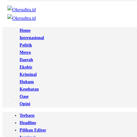
Home
Internasional
Politik
Metro
Daerah
Ekobis
Kriminal
Hukum
Kesehatan
Oase
Opini
Terbaru
Headline
Pilihan Editor