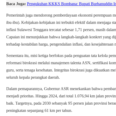
Baca Juga:
Pengukuhan KKKS Bombana: Bupati Burhanuddin In
Pemerintah juga mendorong pemberdayaan ekonomi perempuan m
ibu-ibu). Kebijakan-kebijakan ini terbukti efektif dalam menjaga s
inflasi Sulawesi Tenggara tercatat sebesar 1,71 persen, masih dalam
Capaian ini menunjukkan bahwa langkah-langkah konkret yang di
terhadap kestabilan harga, pengendalian inflasi, dan kesejahteraan 
Sementara itu, misi ketiga berfokus pada penguatan tata kelola 
reformasi birokrasi melalui manajemen talenta ASN, sertifikasi kom
guru, serta tenaga kesehatan. Integritas birokrasi juga dikuatkan m
seluruh kepala perangkat daerah.
Dalam pemaparannya, Gubernur ASR menekankan bahwa pembanguna
menjadi prioritas. Hingga 2024, dari total 1.076,94 km jalan provi
baik. Targetnya, pada 2030 sebanyak 95 persen jalan provinsi bera
peningkatan sepanjang 61 km per tahun.