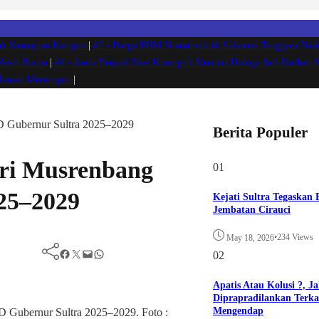
ntuk Kemajuan Kampus
|
#2 -
Harga BBM Nonsubsidi di Sulawesi Tenggara Naik
 Masih Buron
|
#4 -
Janda Penjual Nasi Kuning di Kendari Diduga Jadi Korban 
ngalaman Memimpin
|
 Gubernur Sultra 2025–2029
Berita Populer
ri Musrenbang
01
25–2029
Kejati Sultra Tegaskan
Jembatan Cirauci
•
234 Views
May 18, 2026
Facebook
Twitter
Mail
WhatsApp
02
Apatis Atau Kolusi ?, J
Diprapradilankan Terkai
Mengendap
 Gubernur Sultra 2025–2029. Foto :