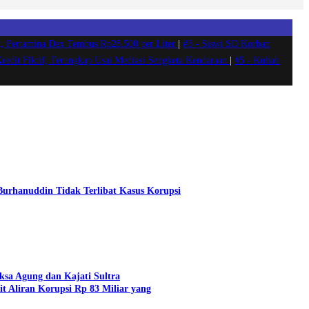
, Pertamina Dex Tembus Rp28.500 per Liter
|
#3 -
Siswi SD Korban
Kredit Fiktif, Terungkap Usai Mediasi Sengketa Kendaraan
|
#5 -
Kuliah
 Burhanuddin Tidak Terlibat Kasus Korupsi
aksa Agung dan Kajati Sultra
t Aliran Korupsi Rp 83 Miliar yang