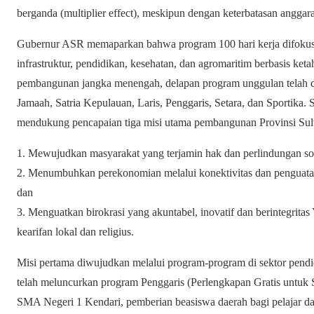
berganda (multiplier effect), meskipun dengan keterbatasan anggar
Gubernur ASR memaparkan bahwa program 100 hari kerja difokuska
infrastruktur, pendidikan, kesehatan, dan agromaritim berbasis k
pembangunan jangka menengah, delapan program unggulan telah di
Jamaah, Satria Kepulauan, Laris, Penggaris, Setara, dan Sportika.
mendukung pencapaian tiga misi utama pembangunan Provinsi Sult
1. Mewujudkan masyarakat yang terjamin hak dan perlindungan so
2. Menumbuhkan perekonomian melalui konektivitas dan penguatan p
dan
3. Menguatkan birokrasi yang akuntabel, inovatif dan berintegritas
kearifan lokal dan religius.
Misi pertama diwujudkan melalui program-program di sektor pend
telah meluncurkan program Penggaris (Perlengkapan Gratis untuk
SMA Negeri 1 Kendari, pemberian beasiswa daerah bagi pelajar dari