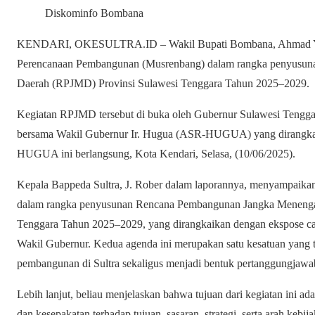
Diskominfo Bombana
KENDARI, OKESULTRA.ID – Wakil Bupati Bombana, Ahmad Yani
Perencanaan Pembangunan (Musrenbang) dalam rangka penyusu
Daerah (RPJMD) Provinsi Sulawesi Tenggara Tahun 2025–2029.
Kegiatan RPJMD tersebut di buka oleh Gubernur Sulawesi Tengg
bersama Wakil Gubernur Ir. Hugua (ASR-HUGUA) yang dirangkai
HUGUA ini berlangsung, Kota Kendari, Selasa, (10/06/2025).
Kepala Bappeda Sultra, J. Rober dalam laporannya, menyampaikan
dalam rangka penyusunan Rencana Pembangunan Jangka Menenga
Tenggara Tahun 2025–2029, yang dirangkaikan dengan ekspose c
Wakil Gubernur. Kedua agenda ini merupakan satu kesatuan yang t
pembangunan di Sultra sekaligus menjadi bentuk pertanggungjawab
Lebih lanjut, beliau menjelaskan bahwa tujuan dari kegiatan ini ad
dan kesepakatan terhadap tujuan, sasaran, strategi, serta arah ke