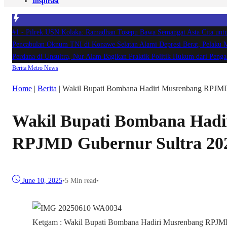
Inspirasi
#1 -
Pilrek USN Kolaka: Ramadhan Tosepu Bawa Semangat Asta Cita u
Pencabulan Oknum TNI di Konawe Selatan Alami Depresi Berat, Pelaku
Perdana di Unsultra, Nur Alam Bagikan Praktik Politik Hukum dari Pe
Berita
Metro
News
Home
|
Berita
|
Wakil Bupati Bombana Hadiri Musrenbang RPJMD
Wakil Bupati Bombana Hadi
RPJMD Gubernur Sultra 20
June 10, 2025
•
5 Min read
•
Ketgam : Wakil Bupati Bombana Hadiri Musrenbang RPJMD