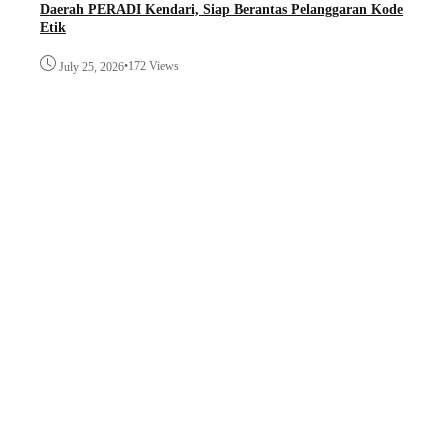
Daerah PERADI Kendari, Siap Berantas Pelanggaran Kode
Etik
•
172 Views
July 25, 2026