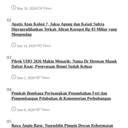
•
234 Views
May 18, 2026
02
Apatis Atau Kolusi ?, Jaksa Agung dan Kajati Sultra
Diprapradilankan Terkait Aliran Korupsi Rp 83 Miliar yang
Mengendap
•
192 Views
July 14, 2026
03
Pilrek UHO 2026 Makin Menarik: Nama Dr Herman Masuk
Daftar Kuat, Pernyataan Resmi Sudah Keluar
•
187 Views
June 2, 2026
04
Pemkab Bombana Perjuangkan Penambahan Feri dan
Pengembangan Pelabuhan di Kementerian Perhubungan
•
187 Views
June 8, 2026
05
Bawa Angin Baru: Nasruddin Pimpin Dewan Kehormatan