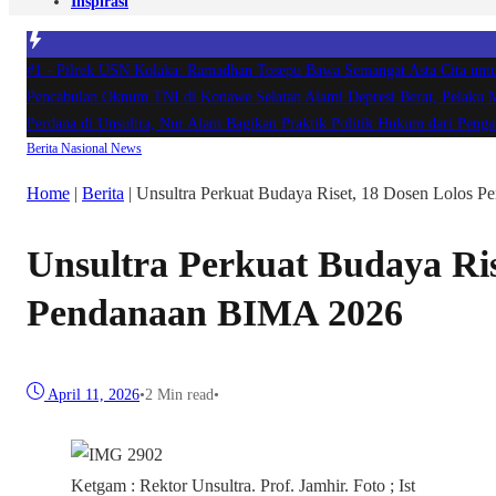
Inspirasi
#1 -
Pilrek USN Kolaka: Ramadhan Tosepu Bawa Semangat Asta Cita u
Pencabulan Oknum TNI di Konawe Selatan Alami Depresi Berat, Pelaku
Perdana di Unsultra, Nur Alam Bagikan Praktik Politik Hukum dari Pe
Berita
Nasional
News
Home
|
Berita
|
Unsultra Perkuat Budaya Riset, 18 Dosen Lolos 
Unsultra Perkuat Budaya Ris
Pendanaan BIMA 2026
April 11, 2026
•
2 Min read
•
Ketgam : Rektor Unsultra. Prof. Jamhir. Foto ; Ist