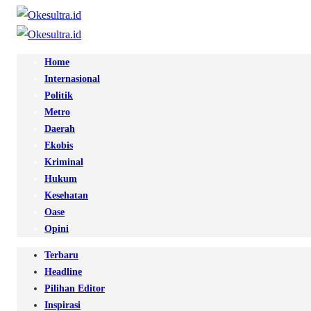
Home
Internasional
Politik
Metro
Daerah
Ekobis
Kriminal
Hukum
Kesehatan
Oase
Opini
Terbaru
Headline
Pilihan Editor
Inspirasi