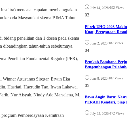
•
192 Views
July 14, 2026
sultra) mencatat capaian membanggakan
03
dian kepada Masyarakat skema BIMA Tahun
Pilrek UHO 2026 Maki
Kuat, Pernyataan Resm
di bidang penelitian dan 1 dosen pada skema
•
187 Views
June 2, 2026
n dibandingkan tahun-tahun sebelumnya.
04
kema Penelitian Fundamental Reguler (PFR),
Pemkab Bombana Perju
Pengembangan Pelabuh
•
187 Views
June 8, 2026
, Winner Agustinus Siregar, Erwin Eka
05
n, Hasriati, Haerudin Tao, Irwan Lakawa,
rih, Nur Aisyah, Nindy Ade Marsalena, M.
Bawa Angin Baru: Nasr
PERADI Kendari, Siap B
•
172 Views
July 25, 2026
ui program Pemberdayaan Kemitraan