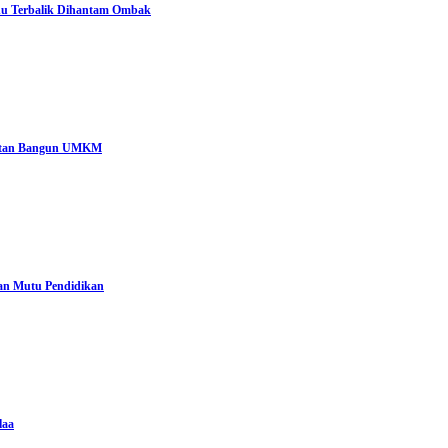
ahu Terbalik Dihantam Ombak
katan Bangun UMKM
n Mutu Pendidikan
laa