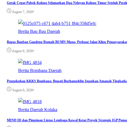
Gerak Cepat Polsek Kolono Selamatkan Dua Nelayan Kolono Timur Setelah Per
•
August 7, 2026
Berita
Bau Bau
Daerah
Bapas Baubau Gandeng Rumah BUMN Muna, Perkuat Jalan Klien Pemasyara
•
August 6, 2026
Berita
Bombana
Daerah
Pengukuhan KKKS Bombana: Bupati Burhanuddin Ingatkan Amanah Tingkatka
•
August 6, 2026
Berita
Daerah
Kolaka
MIND ID dan Pimpinan Lintas Lembaga Kawal Ketat Proyek Strategis IGP Poma