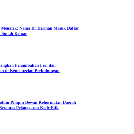
n Menarik: Nama Dr Herman Masuk Daftar
i Sudah Keluar
angkan Penambahan Feri dan
an di Kementerian Perhubungan
uddin Pimpin Dewan Kehormatan Daerah
erantas Pelanggaran Kode Etik