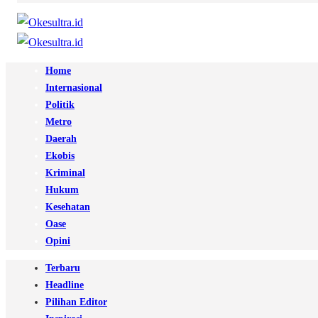
Home
Internasional
Politik
Metro
Daerah
Ekobis
Kriminal
Hukum
Kesehatan
Oase
Opini
Terbaru
Headline
Pilihan Editor