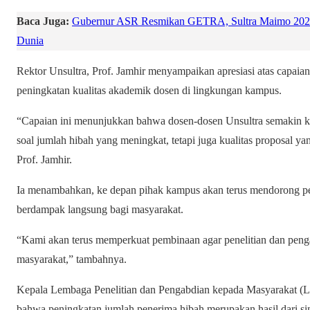
Baca Juga:
Gubernur ASR Resmikan GETRA, Sultra Maimo 202
Dunia
Rektor Unsultra, Prof. Jamhir menyampaikan apresiasi atas capaian t
peningkatan kualitas akademik dosen di lingkungan kampus.
“Capaian ini menunjukkan bahwa dosen-dosen Unsultra semakin kom
soal jumlah hibah yang meningkat, tetapi juga kualitas proposal ya
Prof. Jamhir.
Ia menambahkan, ke depan pihak kampus akan terus mendorong pe
berdampak langsung bagi masyarakat.
“Kami akan terus memperkuat pembinaan agar penelitian dan penga
masyarakat,” tambahnya.
Kepala Lembaga Penelitian dan Pengabdian kepada Masyarakat (L
bahwa peningkatan jumlah penerima hibah merupakan hasil dari sine