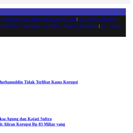
, Pertamina Dex Tembus Rp28.500 per Liter
|
#3 -
Siswi SD Korban
Kredit Fiktif, Terungkap Usai Mediasi Sengketa Kendaraan
|
#5 -
Kuliah
 Burhanuddin Tidak Terlibat Kasus Korupsi
aksa Agung dan Kajati Sultra
t Aliran Korupsi Rp 83 Miliar yang