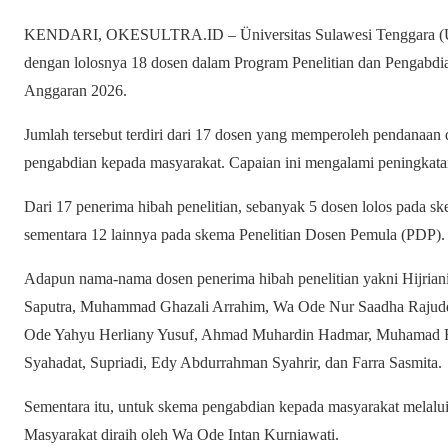
KENDARI, OKESULTRA.ID – Üniversitas Sulawesi Tenggara (Un
dengan lolosnya 18 dosen dalam Program Penelitian dan Pengab
Anggaran 2026.
Jumlah tersebut terdiri dari 17 dosen yang memperoleh pendanaan 
pengabdian kepada masyarakat. Capaian ini mengalami peningkata
Dari 17 penerima hibah penelitian, sebanyak 5 dosen lolos pada s
sementara 12 lainnya pada skema Penelitian Dosen Pemula (PDP).
Adapun nama-nama dosen penerima hibah penelitian yakni Hijriani
Saputra, Muhammad Ghazali Arrahim, Wa Ode Nur Saadha Rajuddi
Ode Yahyu Herliany Yusuf, Ahmad Muhardin Hadmar, Muhamad Fa
Syahadat, Supriadi, Edy Abdurrahman Syahrir, dan Farra Sasmita.
Sementara itu, untuk skema pengabdian kepada masyarakat melal
Masyarakat diraih oleh Wa Ode Intan Kurniawati.