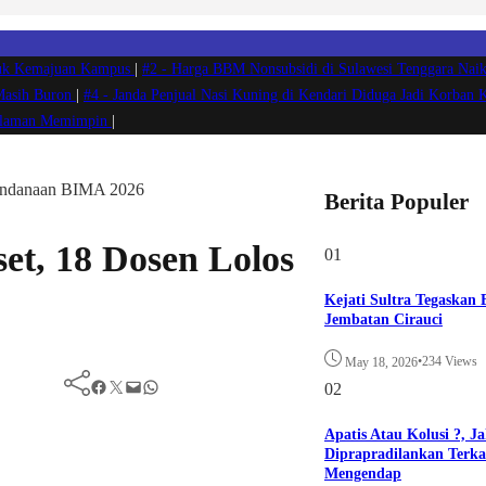
ntuk Kemajuan Kampus
|
#2 -
Harga BBM Nonsubsidi di Sulawesi Tenggara Naik
 Masih Buron
|
#4 -
Janda Penjual Nasi Kuning di Kendari Diduga Jadi Korban 
ngalaman Memimpin
|
Pendanaan BIMA 2026
Berita Populer
et, 18 Dosen Lolos
01
Kejati Sultra Tegaskan
Jembatan Cirauci
•
234 Views
May 18, 2026
Facebook
Twitter
Mail
WhatsApp
02
Apatis Atau Kolusi ?, J
Diprapradilankan Terkai
Mengendap