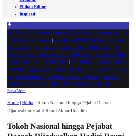
Pilihan Editor
Inspirasi
#1 -
Pilrek USN Kolaka: Ramadhan Tosepu Bawa Semangat Asta Cita
untuk Kemajuan Kampus
|
#2 -
Harga BBM Nonsubsidi di Sulawesi
Tenggara Naik, Pertamina Dex Tembus Rp28.500 per Liter
|
#3 -
Siswi SD Korban Pencabulan Oknum TNI di Konawe Selatan Alami
Depresi Berat, Pelaku Masih Buron
|
#4 -
Janda Penjual Nasi Kuning
di Kendari Diduga Jadi Korban Kredit Fiktif, Terungkap Usai Mediasi
Sengketa Kendaraan
|
#5 -
Kuliah Perdana di Unsultra, Nur Alam
Bagikan Praktik Politik Hukum dari Pengalaman Memimpin
|
Berita
Metro
Home
|
Berita
|
Tokoh Nasional hingga Pejabat Daerah
Dijadwalkan Hadiri Reuni Akbar Unsultra
Tokoh Nasional hingga Pejabat