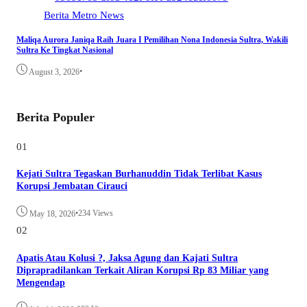
Berita
Metro
News
Maliqa Aurora Janiqa Raih Juara I Pemilihan Nona Indonesia Sultra, Wakili
Sultra Ke Tingkat Nasional
•
August 3, 2026
Berita Populer
01
Kejati Sultra Tegaskan Burhanuddin Tidak Terlibat Kasus
Korupsi Jembatan Cirauci
•
234 Views
May 18, 2026
02
Apatis Atau Kolusi ?, Jaksa Agung dan Kajati Sultra
Diprapradilankan Terkait Aliran Korupsi Rp 83 Miliar yang
Mengendap