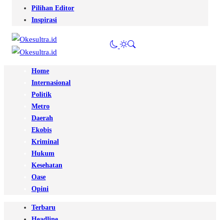
Pilihan Editor
Inspirasi
Home
Internasional
Politik
Metro
Daerah
Ekobis
Kriminal
Hukum
Kesehatan
Oase
Opini
Terbaru
Headline