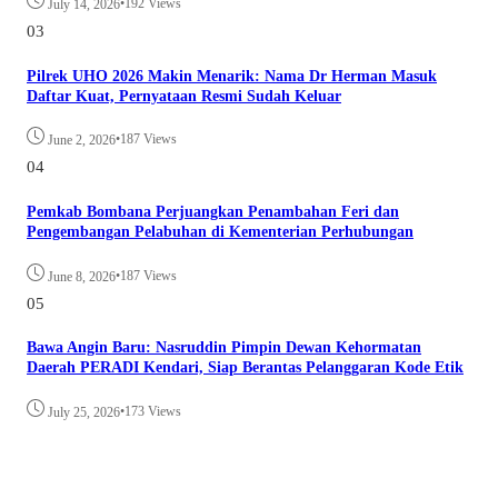
•
192 Views
July 14, 2026
03
Pilrek UHO 2026 Makin Menarik: Nama Dr Herman Masuk
Daftar Kuat, Pernyataan Resmi Sudah Keluar
•
187 Views
June 2, 2026
04
Pemkab Bombana Perjuangkan Penambahan Feri dan
Pengembangan Pelabuhan di Kementerian Perhubungan
•
187 Views
June 8, 2026
05
Bawa Angin Baru: Nasruddin Pimpin Dewan Kehormatan
Daerah PERADI Kendari, Siap Berantas Pelanggaran Kode Etik
•
173 Views
July 25, 2026