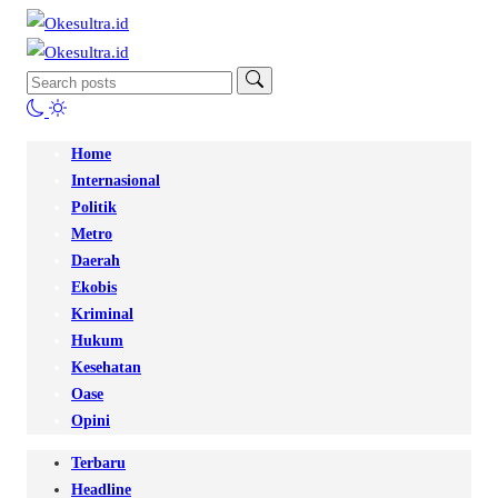
Home
Internasional
Politik
Metro
Daerah
Ekobis
Kriminal
Hukum
Kesehatan
Oase
Opini
Terbaru
Headline