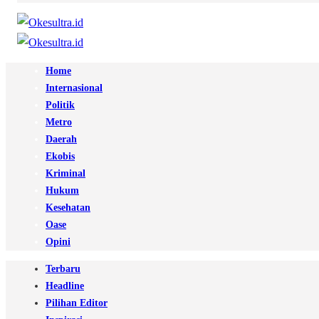
Home
Internasional
Politik
Metro
Daerah
Ekobis
Kriminal
Hukum
Kesehatan
Oase
Opini
Terbaru
Headline
Pilihan Editor