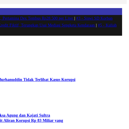
, Pertamina Dex Tembus Rp28.500 per Liter
|
#3 -
Siswi SD Korban
Kredit Fiktif, Terungkap Usai Mediasi Sengketa Kendaraan
|
#5 -
Kuliah
 Burhanuddin Tidak Terlibat Kasus Korupsi
aksa Agung dan Kajati Sultra
t Aliran Korupsi Rp 83 Miliar yang