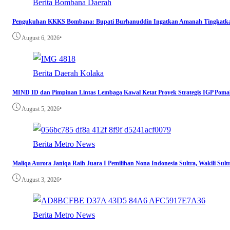
Berita
Bombana
Daerah
Pengukuhan KKKS Bombana: Bupati Burhanuddin Ingatkan Amanah Tingkatka
•
August 6, 2026
Berita
Daerah
Kolaka
MIND ID dan Pimpinan Lintas Lembaga Kawal Ketat Proyek Strategis IGP Poma
•
August 5, 2026
Berita
Metro
News
Maliqa Aurora Janiqa Raih Juara I Pemilihan Nona Indonesia Sultra, Wakili Sult
•
August 3, 2026
Berita
Metro
News