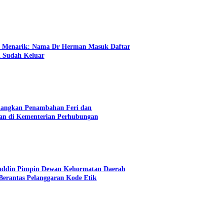
n Menarik: Nama Dr Herman Masuk Daftar
i Sudah Keluar
angkan Penambahan Feri dan
an di Kementerian Perhubungan
uddin Pimpin Dewan Kehormatan Daerah
erantas Pelanggaran Kode Etik