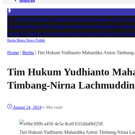
Inspirasi
#1 -
Pilrek USN Kolaka: Ramadhan Tosepu Bawa Semangat Asta Cita u
Pencabulan Oknum TNI di Konawe Selatan Alami Depresi Berat, Pelaku
Perdana di Unsultra, Nur Alam Bagikan Praktik Politik Hukum dari Pe
Berita
Metro
News
Politik
Home
|
Berita
|
Tim Hukum Yudhianto Mahardika Anton Timbang-
Tim Hukum Yudhianto Maha
Timbang-Nirna Lachmuddin
August 24, 2024
•
1 Min read
•
Tim Hukum Yudhianto Mahardika Anton Timbang-Nirna Lach