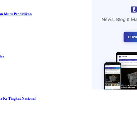
n Mutu Pendidikan
laa
ra Ke Tingkat Nasional