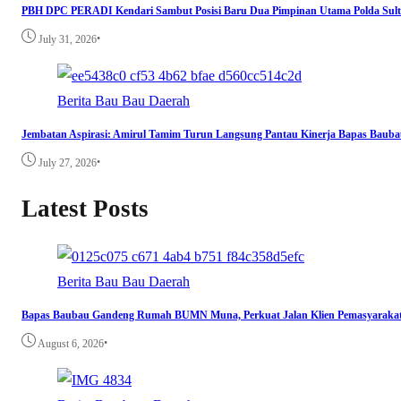
PBH DPC PERADI Kendari Sambut Posisi Baru Dua Pimpinan Utama Polda Sult
•
July 31, 2026
Berita
Bau Bau
Daerah
Jembatan Aspirasi: Amirul Tamim Turun Langsung Pantau Kinerja Bapas Bau
•
July 27, 2026
Latest Posts
Berita
Bau Bau
Daerah
Bapas Baubau Gandeng Rumah BUMN Muna, Perkuat Jalan Klien Pemasyara
•
August 6, 2026