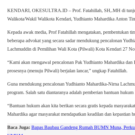
KENDARI, OKESULTRA.ID – Prof. Fatahillah, SH,.MH di tunju
Walikota/Wakil Walikota Kendari, Yudhianto Mahardika Anton T
Kepada awak media, Prof Fatahillah mengatakan, pembentukan tim
beberapa advokat yang secara sadar mendukung pencalonan Yudh
Lachmuddin di Pemilihan Wali Kota (Pilwali) Kota Kendari 27 N
“Kami akan mengawal pencalonan Pak Yudhianto Mahardika dan
prosesnya (menuju Pilwali) berjalan lancar,” ungkap Fatahillah.
Guna mendukung pencalonan Yudhianto Mahardika-Nirna Lachmud
program. Salah satu diantaranya adalah pemberian bantuan hukum k
“Bantuan hukum akan kita berikan secara gratis kepada masyarakat
Mahardika agar masyarakat mendapatkan keadilan dan kepastian hu
Baca Juga:
Bapas Baubau Gandeng Rumah BUMN Muna, Perkuat 