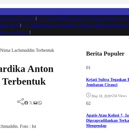
ntuk Kemajuan Kampus
|
#2 -
Harga BBM Nonsubsidi di Sulawesi Tenggara Naik
 Masih Buron
|
#4 -
Janda Penjual Nasi Kuning di Kendari Diduga Jadi Korban 
ngalaman Memimpin
|
Nirna Lachmuddin Terbentuk
Berita Populer
rdika Anton
01
 Terbentuk
Kejati Sultra Tegaskan
Jembatan Cirauci
•
234 Views
May 18, 2026
Facebook
Twitter
Mail
WhatsApp
02
Apatis Atau Kolusi ?, J
Diprapradilankan Terkai
Mengendap
muddin. Foto : Ist