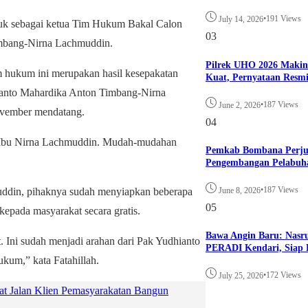
•
191 Views
July 14, 2026
k sebagai ketua Tim Hukum Bakal Calon
03
imbang-Nirna Lachmuddin.
Pilrek UHO 2026 Maki
 hukum ini merupakan hasil kesepakatan
Kuat, Pernyataan Resm
ianto Mahardika Anton Timbang-Nirna
•
187 Views
June 2, 2026
ovember mendatang.
04
 Ibu Nirna Lachmuddin. Mudah-mudahan
Pemkab Bombana Perju
Pengembangan Pelabuh
•
187 Views
June 8, 2026
din, pihaknya sudah menyiapkan beberapa
05
epada masyarakat secara gratis.
Bawa Angin Baru: Nasr
. Ini sudah menjadi arahan dari Pak Yudhianto
PERADI Kendari, Siap B
kum,” kata Fatahillah.
•
172 Views
July 25, 2026
Jalan Klien Pemasyarakatan Bangun