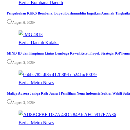
Berita
Bombana
Daerah
Pengukuhan KKKS Bombana: Bupati Burhanuddin Ingatkan Amanah Tingkatka
•
August 6, 2026
Berita
Daerah
Kolaka
MIND ID dan Pimpinan Lintas Lembaga Kawal Ketat Proyek Strategis IGP Poma
•
August 5, 2026
Berita
Metro
News
Maliqa Aurora Janiqa Raih Juara I Pemilihan Nona Indonesia Sultra, Wakili Sult
•
August 3, 2026
Berita
Metro
News