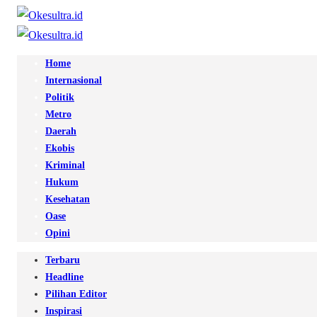
Home
Internasional
Politik
Metro
Daerah
Ekobis
Kriminal
Hukum
Kesehatan
Oase
Opini
Terbaru
Headline
Pilihan Editor
Inspirasi