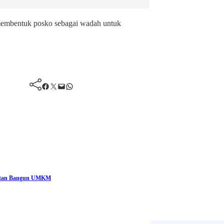
 membentuk posko sebagai wadah untuk
Facebook
Twitter
Mail
WhatsApp
katan Bangun UMKM