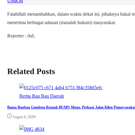
UMKM
Fatahillah menambahkan, dalam waktu dekat ini, pihaknya bakal
menerima berbagai adauan (masalah hukum) masyarakat.
Reporter : duL
Related Posts
Berita
Bau Bau
Daerah
Bapas Baubau Gandeng Rumah BUMN Muna, Perkuat Jalan Klien Pemasyara
•
August 6, 2026