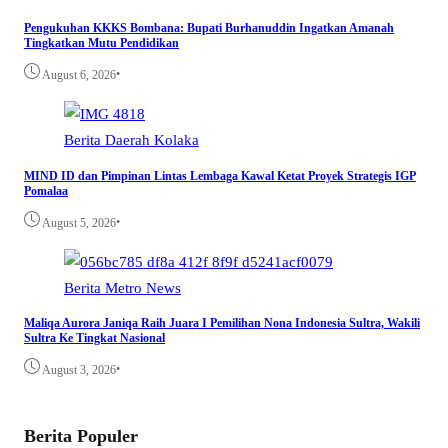
Pengukuhan KKKS Bombana: Bupati Burhanuddin Ingatkan Amanah
Tingkatkan Mutu Pendidikan
•
August 6, 2026
Berita
Daerah
Kolaka
MIND ID dan Pimpinan Lintas Lembaga Kawal Ketat Proyek Strategis IGP
Pomalaa
•
August 5, 2026
Berita
Metro
News
Maliqa Aurora Janiqa Raih Juara I Pemilihan Nona Indonesia Sultra, Wakili
Sultra Ke Tingkat Nasional
•
August 3, 2026
Berita Populer