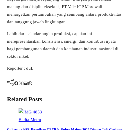
matang dan disiplin eksekusi, PT Vale IGP Morowali
menargetkan pertumbuhan yang seimbang antara produktivitas
dan tanggung jawab lingkungan.
Lebih dari sekadar angka produksi, capaian ini
merepresentasikan konsistensi, sinergi, dan kontribusi nyata
bagi pembangunan daerah dan ketahanan industri nasional di
sektor nikel.
Reporter : duL
Facebook
Twitter
Mail
WhatsApp
Related Posts
Berita
Metro
Gubernur ASR Resmikan GETRA, Sultra Maimo 2026 Dipacu Jadi Gerbang