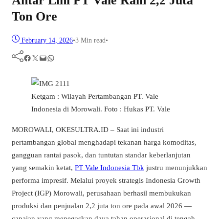
Antar Lini PT Vale Raih 2,2 Juta
Ton Ore
February 14, 2026
•
3 Min read
•
Facebook
Twitter
Mail
WhatsApp
Ketgam : Wilayah Pertambangan PT. Vale
Indonesia di Morowali. Foto : Hukas PT. Vale
MOROWALI, OKESULTRA.ID – Saat ini industri
pertambangan global menghadapi tekanan harga komoditas,
gangguan rantai pasok, dan tuntutan standar keberlanjutan
yang semakin ketat,
PT Vale Indonesia Tbk
justru menunjukkan
performa impresif. Melalui proyek strategis Indonesia Growth
Project (IGP) Morowali, perusahaan berhasil membukukan
produksi dan penjualan 2,2 juta ton ore pada awal 2026 —
capaian yang menegaskan daya tahan operasional di tengah