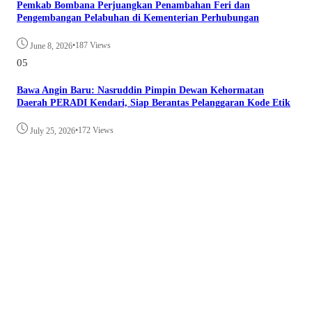
Pemkab Bombana Perjuangkan Penambahan Feri dan
Pengembangan Pelabuhan di Kementerian Perhubungan
•
187 Views
June 8, 2026
05
Bawa Angin Baru: Nasruddin Pimpin Dewan Kehormatan
Daerah PERADI Kendari, Siap Berantas Pelanggaran Kode Etik
•
172 Views
July 25, 2026