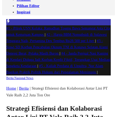
Pilihan Editor
Inspirasi
#1 -
Pilrek USN Kolaka: Ramadhan Tosepu Bawa Semangat Asta Cita
untuk Kemajuan Kampus
|
#2 -
Harga BBM Nonsubsidi di Sulawesi
Tenggara Naik, Pertamina Dex Tembus Rp28.500 per Liter
|
#3 -
Siswi SD Korban Pencabulan Oknum TNI di Konawe Selatan Alami
Depresi Berat, Pelaku Masih Buron
|
#4 -
Janda Penjual Nasi Kuning
di Kendari Diduga Jadi Korban Kredit Fiktif, Terungkap Usai Mediasi
Sengketa Kendaraan
|
#5 -
Kuliah Perdana di Unsultra, Nur Alam
Bagikan Praktik Politik Hukum dari Pengalaman Memimpin
|
Berita
Nasional
News
Home
|
Berita
|
Strategi Efisiensi dan Kolaborasi Antar Lini PT
Vale Raih 2,2 Juta Ton Ore
Strategi Efisiensi dan Kolaborasi