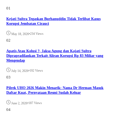
01
Kejati Sultra Tegaskan Burhanuddin Tidak Terlibat Kasus
Korupsi Jembatan Cirauci
•
234 Views
May 18, 2026
02
Apatis Atau Kolusi ?, Jaksa Agung dan Kajati Sultra
Diprapradilankan Terkait Aliran Korupsi Rp 83 Miliar yang
Mengendap
•
192 Views
July 14, 2026
03
Pilrek UHO 2026 Makin Menarik: Nama Dr Herman Masuk
Daftar Kuat, Pernyataan Resmi Sudah Keluar
•
187 Views
June 2, 2026
04