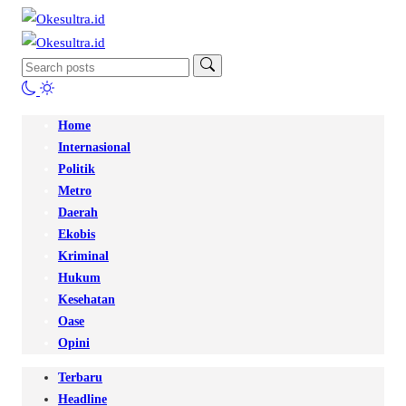
Home
Internasional
Politik
Metro
Daerah
Ekobis
Kriminal
Hukum
Kesehatan
Oase
Opini
Terbaru
Headline