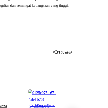
tegritas dan semangat kebangsaan yang tinggi.
Facebook
Twitter
Mail
WhatsApp
Berita
Bau Bau
Daerah
olono
Berita
Bomban