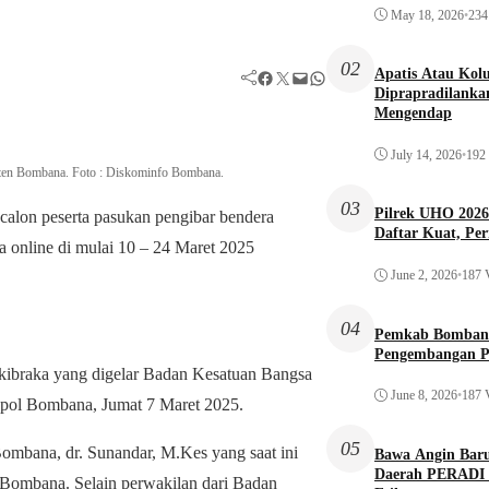
May 18, 2026
•
234
02
Apatis Atau Kolu
Facebook
Twitter
Mail
WhatsApp
Diprapradilankan
Mengendap
July 14, 2026
•
192
paten Bombana. Foto : Diskominfo Bombana.
03
Pilrek UHO 202
on peserta pasukan pengibar bendera
Daftar Kuat, Pe
 online di mulai 10 – 24 Maret 2025
June 2, 2026
•
187 
04
Pemkab Bombana
Pengembangan P
askibraka yang digelar Badan Kesatuan Bangsa
June 8, 2026
•
187 
gpol Bombana, Jumat 7 Maret 2025.
05
ombana, dr. Sunandar, M.Kes yang saat ini
Bawa Angin Bar
Daerah PERADI K
h Bombana. Selain perwakilan dari Badan