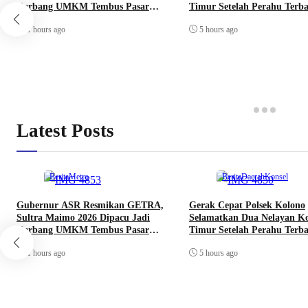
Gerbang UMKM Tembus Pasar
Timur Setelah Perahu Terba
Dunia
Dihantam Ombak
1 hours ago
5 hours ago
Latest Posts
Berita
Metro
Berita
Daerah
Konsel
Gubernur ASR Resmikan GETRA,
Gerak Cepat Polsek Kolono
Sultra Maimo 2026 Dipacu Jadi
Selamatkan Dua Nelayan K
Gerbang UMKM Tembus Pasar
Timur Setelah Perahu Terba
Dunia
Dihantam Ombak
1 hours ago
5 hours ago