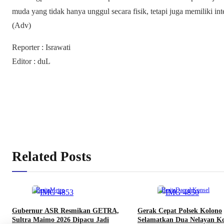
muda yang tidak hanya unggul secara fisik, tetapi juga memiliki in
(Adv)
Reporter : Israwati
Editor : duL
Related Posts
Berita
Metro
Berita
Daerah
Konsel
Gubernur ASR Resmikan GETRA,
Gerak Cepat Polsek Kolono
Sultra Maimo 2026 Dipacu Jadi
Selamatkan Dua Nelayan K