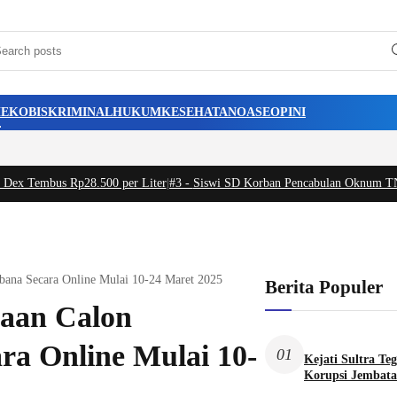
H
EKOBIS
KRIMINAL
HUKUM
KESEHATAN
OASE
OPINI
s Rp28.500 per Liter
|
#3 -
Siswi SD Korban Pencabulan Oknum TNI di Konawe
mbana Secara Online Mulai 10-24 Maret 2025
Berita Populer
maan Calon
ra Online Mulai 10-
01
Kejati Sultra Te
Korupsi Jembata