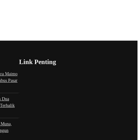
Link Penting
tra Maimo
bus Pasar
n Dua
Terbalik
 Muna,
angun