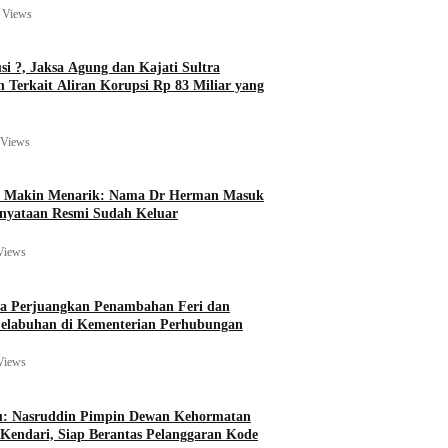
 Views
si ?, Jaksa Agung dan Kajati Sultra
 Terkait Aliran Korupsi Rp 83 Miliar yang
 Views
6 Makin Menarik: Nama Dr Herman Masuk
rnyataan Resmi Sudah Keluar
Views
 Perjuangkan Penambahan Feri dan
elabuhan di Kementerian Perhubungan
Views
u: Nasruddin Pimpin Dewan Kehormatan
endari, Siap Berantas Pelanggaran Kode