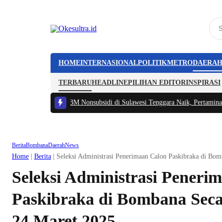
HOME
INTERNASIONAL
POLITIK
METRO
DAERA
TERBARU
HEADLINE
PILIHAN EDITOR
INSPIRASI
|
#2 -
Harga BBM Nonsubsidi di Sulawesi Tenggara Naik, Pertamina Dex Tembu
Berita
Bombana
Daerah
News
Home
|
Berita
|
Seleksi Administrasi Penerimaan Calon Paskibraka di Bo
Seleksi Administrasi Peneri
Paskibraka di Bombana Seca
24 Maret 2025