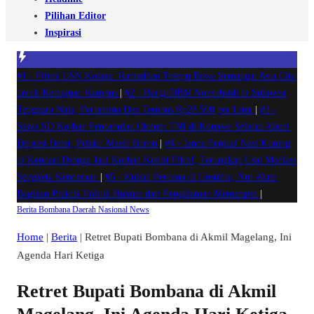
Pilihan Editor
Inspirasi
#1 -
Pilrek USN Kolaka: Ramadhan Tosepu Bawa Semangat Asta Cita
untuk Kemajuan Kampus
|
#2 -
Harga BBM Nonsubsidi di Sulawesi
Tenggara Naik, Pertamina Dex Tembus Rp28.500 per Liter
|
#3 -
Siswi SD Korban Pencabulan Oknum TNI di Konawe Selatan Alami
Depresi Berat, Pelaku Masih Buron
|
#4 -
Janda Penjual Nasi Kuning
di Kendari Diduga Jadi Korban Kredit Fiktif, Terungkap Usai Mediasi
Sengketa Kendaraan
|
#5 -
Kuliah Perdana di Unsultra, Nur Alam
Bagikan Praktik Politik Hukum dari Pengalaman Memimpin
|
Berita
Bombana
Daerah
Nasional
News
Home
|
Berita
|
Retret Bupati Bombana di Akmil Magelang, Ini
Agenda Hari Ketiga
Retret Bupati Bombana di Akmil