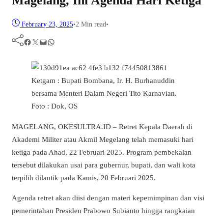
Magelang, Ini Agenda Hari Ketiga
February 23, 2025
•
2 Min read
•
Facebook
Twitter
Mail
WhatsApp
Ketgam : Bupati Bombana, Ir. H. Burhanuddin
bersama Menteri Dalam Negeri Tito Karnavian.
Foto : Dok, OS
MAGELANG, OKESULTRA.ID – Retret Kepala Daerah
di
Akademi Militer atau Akmil Megelang
telah memasuki hari
ketiga pada Ahad, 22 Februari 2025. Program pembekalan
tersebut dilakukan usai para gubernur, bupati, dan wali kota
terpilih dilantik pada Kamis, 20 Februari 2025.
Agenda retret akan diisi dengan materi kepemimpinan dan visi
pemerintahan Presiden Prabowo Subianto hingga rangkaian