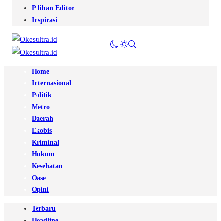
Pilihan Editor
Inspirasi
Home
Internasional
Politik
Metro
Daerah
Ekobis
Kriminal
Hukum
Kesehatan
Oase
Opini
Terbaru
Headline