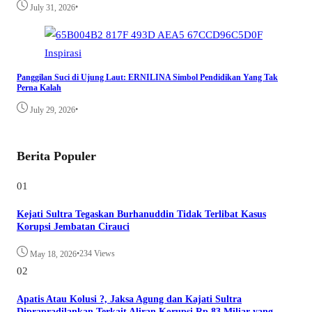
•
July 31, 2026
Inspirasi
Panggilan Suci di Ujung Laut: ERNILINA Simbol Pendidikan Yang Tak
Perna Kalah
•
July 29, 2026
Berita Populer
01
Kejati Sultra Tegaskan Burhanuddin Tidak Terlibat Kasus
Korupsi Jembatan Cirauci
•
234 Views
May 18, 2026
02
Apatis Atau Kolusi ?, Jaksa Agung dan Kajati Sultra
Diprapradilankan Terkait Aliran Korupsi Rp 83 Miliar yang