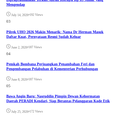
Mengendap
•
192 Views
July 14, 2026
03
Pilrek UHO 2026 Makin Menarik: Nama Dr Herman Masuk
Daftar Kuat, Pernyataan Resmi Sudah Keluar
•
187 Views
June 2, 2026
04
Pemkab Bombana Perjuangkan Penambahan Feri dan
Pengembangan Pelabuhan di Kementerian Perhubungan
•
187 Views
June 8, 2026
05
Bawa Angin Baru: Nasruddin Pimpin Dewan Kehormatan
Daerah PERADI Kendari, Siap Berantas Pelanggaran Kode Etik
•
172 Views
July 25, 2026