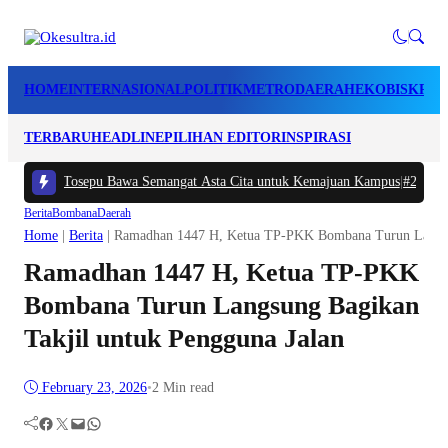
HOME
INTERNASIONAL
POLITIK
METRO
DAERAH
EKOBIS
KRIM
TERBARU
HEADLINE
PILIHAN EDITOR
INSPIRASI
amadhan Tosepu Bawa Semangat Asta Cita untuk Kemajuan Kampus
|
#2 -
Harg
Berita
Bombana
Daerah
Home
|
Berita
|
Ramadhan 1447 H, Ketua TP-PKK Bombana Turun Langsun
Ramadhan 1447 H, Ketua TP-PKK
Bombana Turun Langsung Bagikan
Takjil untuk Pengguna Jalan
February 23, 2026
•
2 Min read
Facebook
Twitter
Mail
WhatsApp