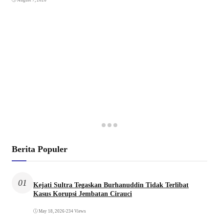
August 7, 2026
Berita Populer
01
Kejati Sultra Tegaskan Burhanuddin Tidak Terlibat
Kasus Korupsi Jembatan Cirauci
May 18, 2026
•
234 Views