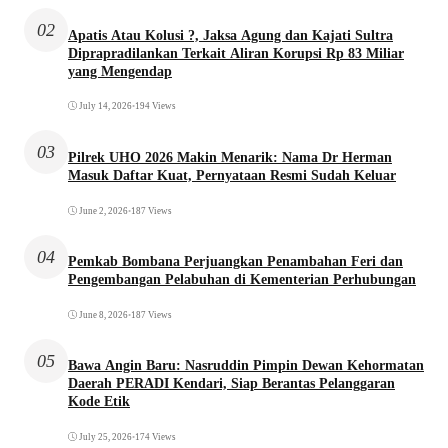
02
Apatis Atau Kolusi ?, Jaksa Agung dan Kajati Sultra
Diprapradilankan Terkait Aliran Korupsi Rp 83 Miliar
yang Mengendap
July 14, 2026
•
194 Views
03
Pilrek UHO 2026 Makin Menarik: Nama Dr Herman
Masuk Daftar Kuat, Pernyataan Resmi Sudah Keluar
June 2, 2026
•
187 Views
04
Pemkab Bombana Perjuangkan Penambahan Feri dan
Pengembangan Pelabuhan di Kementerian Perhubungan
June 8, 2026
•
187 Views
05
Bawa Angin Baru: Nasruddin Pimpin Dewan Kehormatan
Daerah PERADI Kendari, Siap Berantas Pelanggaran
Kode Etik
July 25, 2026
•
174 Views