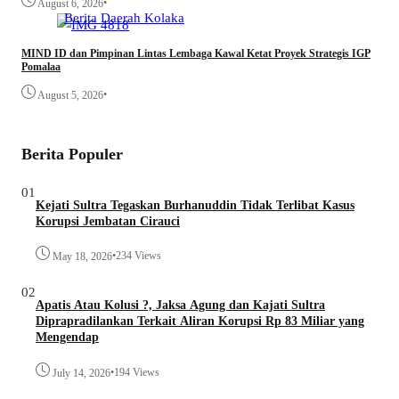
•
August 6, 2026
Berita
Daerah
Kolaka
MIND ID dan Pimpinan Lintas Lembaga Kawal Ketat Proyek Strategis IGP
Pomalaa
•
August 5, 2026
Berita Populer
01
Kejati Sultra Tegaskan Burhanuddin Tidak Terlibat Kasus
Korupsi Jembatan Cirauci
•
234 Views
May 18, 2026
02
Apatis Atau Kolusi ?, Jaksa Agung dan Kajati Sultra
Diprapradilankan Terkait Aliran Korupsi Rp 83 Miliar yang
Mengendap
•
194 Views
July 14, 2026