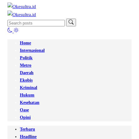
Home
Internasional
Politik
Metro
Daerah
Ekobis
Kriminal
Hukum
Kesehatan
Oase
Opini
Terbaru
Headline