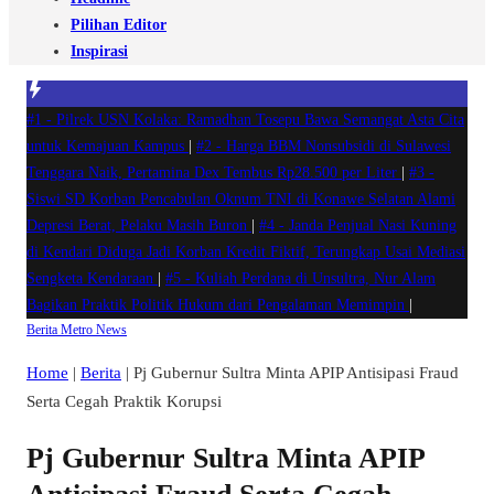
Pilihan Editor
Inspirasi
#1 -
Pilrek USN Kolaka: Ramadhan Tosepu Bawa Semangat Asta Cita
untuk Kemajuan Kampus
|
#2 -
Harga BBM Nonsubsidi di Sulawesi
Tenggara Naik, Pertamina Dex Tembus Rp28.500 per Liter
|
#3 -
Siswi SD Korban Pencabulan Oknum TNI di Konawe Selatan Alami
Depresi Berat, Pelaku Masih Buron
|
#4 -
Janda Penjual Nasi Kuning
di Kendari Diduga Jadi Korban Kredit Fiktif, Terungkap Usai Mediasi
Sengketa Kendaraan
|
#5 -
Kuliah Perdana di Unsultra, Nur Alam
Bagikan Praktik Politik Hukum dari Pengalaman Memimpin
|
Berita
Metro
News
Home
|
Berita
|
Pj Gubernur Sultra Minta APIP Antisipasi Fraud
Serta Cegah Praktik Korupsi
Pj Gubernur Sultra Minta APIP