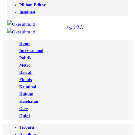
Pilihan Editor
Inspirasi
Home
Internasional
Politik
Metro
Daerah
Ekobis
Kriminal
Hukum
Kesehatan
Oase
Opini
Terbaru
Headline