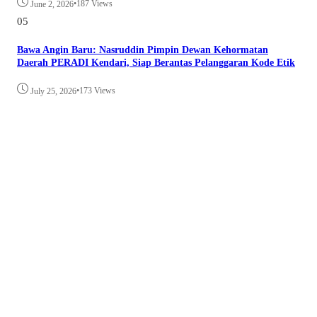
•
187 Views
June 2, 2026
05
Bawa Angin Baru: Nasruddin Pimpin Dewan Kehormatan
Daerah PERADI Kendari, Siap Berantas Pelanggaran Kode Etik
•
173 Views
July 25, 2026