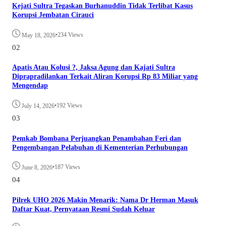
Kejati Sultra Tegaskan Burhanuddin Tidak Terlibat Kasus
Korupsi Jembatan Cirauci
•
234 Views
May 18, 2026
02
Apatis Atau Kolusi ?, Jaksa Agung dan Kajati Sultra
Diprapradilankan Terkait Aliran Korupsi Rp 83 Miliar yang
Mengendap
•
192 Views
July 14, 2026
03
Pemkab Bombana Perjuangkan Penambahan Feri dan
Pengembangan Pelabuhan di Kementerian Perhubungan
•
187 Views
June 8, 2026
04
Pilrek UHO 2026 Makin Menarik: Nama Dr Herman Masuk
Daftar Kuat, Pernyataan Resmi Sudah Keluar