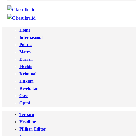
Home
Internasional
Politik
Metro
Daerah
Ekobis
Kriminal
Hukum
Kesehatan
Oase
Opini
Terbaru
Headline
Pilihan Editor