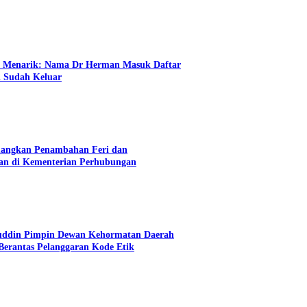
n Menarik: Nama Dr Herman Masuk Daftar
i Sudah Keluar
angkan Penambahan Feri dan
an di Kementerian Perhubungan
uddin Pimpin Dewan Kehormatan Daerah
erantas Pelanggaran Kode Etik