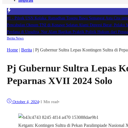
Inspirasi
#1 -
Pilrek USN Kolaka: Ramadhan Tosepu Bawa Semangat Asta Cita u
Pencabulan Oknum TNI di Konawe Selatan Alami Depresi Berat, Pelaku
Perdana di Unsultra, Nur Alam Bagikan Praktik Politik Hukum dari Pe
Berita
News
Home
|
Berita
|
Pj Gubernur Sultra Lepas Kontingen Sultra di Pep
Pj Gubernur Sultra Lepas Ko
Peparnas XVII 2024 Solo
October 4, 2024
•
1 Min read
•
Ketgam: Kontingen Sultra di Pekan Paralimpiade Nasional X