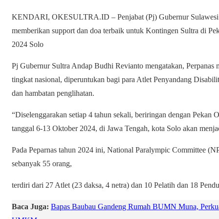
KENDARI, OKESULTRA.ID – Penjabat (Pj) Gubernur Sulawesi Te
memberikan support dan doa terbaik untuk Kontingen Sultra di Pe
2024 Solo
Pj Gubernur Sultra Andap Budhi Revianto mengatakan, Perpanas me
tingkat nasional, diperuntukan bagi para Atlet Penyandang Disabilit
dan hambatan penglihatan.
“Diselenggarakan setiap 4 tahun sekali, beriringan dengan Pekan
tanggal 6-13 Oktober 2024, di Jawa Tengah, kota Solo akan menja
Pada Peparnas tahun 2024 ini, National Paralympic Committee (NP
sebanyak 55 orang,
terdiri dari 27 Atlet (23 daksa, 4 netra) dan 10 Pelatih dan 18 Pen
Baca Juga:
Bapas Baubau Gandeng Rumah BUMN Muna, Perkuat 