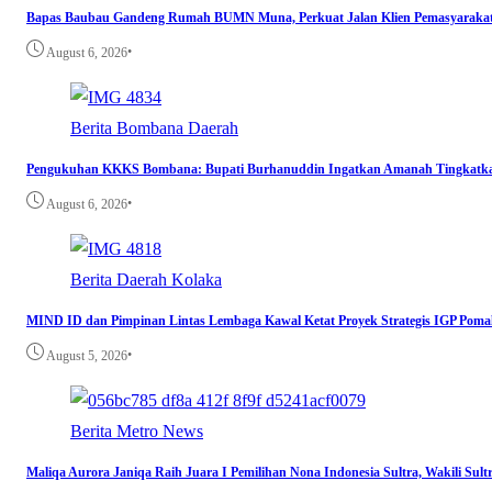
Bapas Baubau Gandeng Rumah BUMN Muna, Perkuat Jalan Klien Pemasyara
•
August 6, 2026
Berita
Bombana
Daerah
Pengukuhan KKKS Bombana: Bupati Burhanuddin Ingatkan Amanah Tingkatka
•
August 6, 2026
Berita
Daerah
Kolaka
MIND ID dan Pimpinan Lintas Lembaga Kawal Ketat Proyek Strategis IGP Poma
•
August 5, 2026
Berita
Metro
News
Maliqa Aurora Janiqa Raih Juara I Pemilihan Nona Indonesia Sultra, Wakili Sult