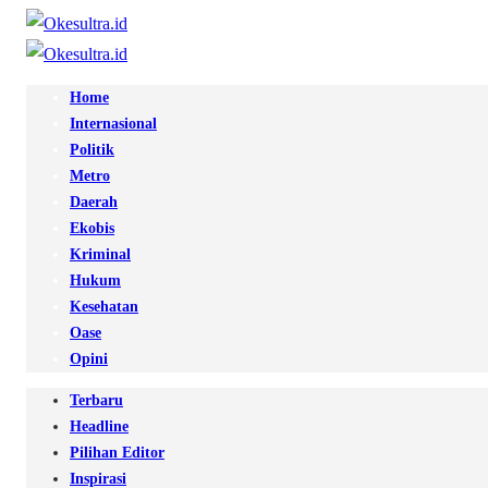
Home
Internasional
Politik
Metro
Daerah
Ekobis
Kriminal
Hukum
Kesehatan
Oase
Opini
Terbaru
Headline
Pilihan Editor
Inspirasi