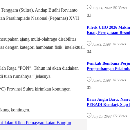
•
192 Views
July 14, 2026
nggara (Sultra), Andap Budhi Revianto
03
kan Paralimpiade Nasional (Peparnas) XVII
Pilrek UHO 2026 Maki
Kuat, Pernyataan Resm
rupakan ajang multi-olahraga disabilitas
•
187 Views
June 2, 2026
as dengan kategori hambatan fisik, intelektual,
04
Pemkab Bombana Perju
 Olah Raga “PON”. Tahun ini akan diadakan
Pengembangan Pelabuh
di tuan rumahnya,” jelasnya
•
187 Views
June 8, 2026
05
C) Provinsi Sultra kirimkan kontingen
Bawa Angin Baru: Nasr
PERADI Kendari, Siap B
dukung kontingen.
•
172 Views
July 25, 2026
Jalan Klien Pemasyarakatan Bangun