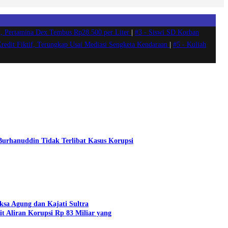
, Pertamina Dex Tembus Rp28.500 per Liter
|
#3 -
Siswi SD Korban
Kredit Fiktif, Terungkap Usai Mediasi Sengketa Kendaraan
|
#5 -
Kuliah
 Burhanuddin Tidak Terlibat Kasus Korupsi
aksa Agung dan Kajati Sultra
t Aliran Korupsi Rp 83 Miliar yang