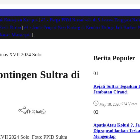
ntuk Kemajuan Kampus
|
#2 -
Harga BBM Nonsubsidi di Sulawesi Tenggara Naik
 Masih Buron
|
#4 -
Janda Penjual Nasi Kuning di Kendari Diduga Jadi Korban 
ngalaman Memimpin
|
arnas XVII 2024 Solo
Berita Populer
ntingen Sultra di
01
Kejati Sultra Tegaskan
Jembatan Cirauci
•
234 Views
May 18, 2026
Facebook
Twitter
Mail
WhatsApp
02
Apatis Atau Kolusi ?, J
Diprapradilankan Terkai
Mengendap
VII 2024 Solo. Foto: PPID Sultra