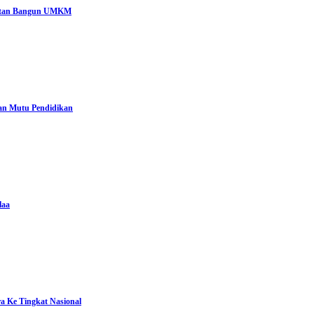
katan Bangun UMKM
n Mutu Pendidikan
laa
ra Ke Tingkat Nasional