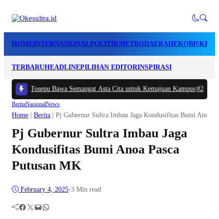
HOME
INTERNASIONAL
POLITIK
METRO
DAERAH
EKOBIS
KRIM
TERBARU
HEADLINE
PILIHAN EDITOR
INSPIRASI
amadhan Tosepu Bawa Semangat Asta Cita untuk Kemajuan Kampus
|
#2 -
Harga
Berita
Nasional
News
Home
|
Berita
|
Pj Gubernur Sultra Imbau Jaga Kondusifitas Bumi Anoa 
Pj Gubernur Sultra Imbau Jaga
Kondusifitas Bumi Anoa Pasca
Putusan MK
February 4, 2025
•
3 Min read
Facebook
Twitter
Mail
WhatsApp