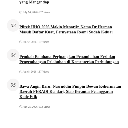
yang Mengendap
July 14, 2026
•
192 Views
03
Pilrek UHO 2026 Makin Menarik: Nama Dr Herman
Masuk Daftar Kuat, Pernyataan Resmi Sudah Keluar
June 2, 2026
•
187 Views
04
Pemkab Bombana Perjuangkan Penambahan Feri dan
Pengembangan Pelabuhan di Kementerian Perhubungan
June 8, 2026
•
187 Views
05
Bawa Angin Baru: Nasruddin Pimpin Dewan Kehormatan
Daerah PERADI Kendari, Siap Berantas Pelanggaran
Kode Etik
July 25, 2026
•
172 Views