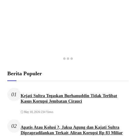
Berita Populer
01
Kejati Sultra Tegaskan Burhanuddin Tidak Terlibat
Kasus Korupsi Jembatan Cirauci
May 18, 2026
•
234 Views
02
Apatis Atau Kolusi ?, Jaksa Agung dan Kajati Sultra
Diprapradilankan Terkait Aliran Korupsi Rp 83 Miliar