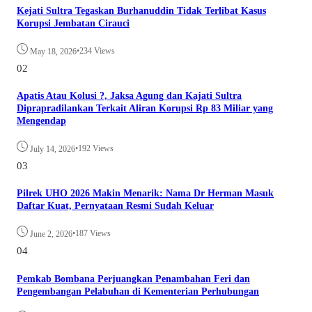
Kejati Sultra Tegaskan Burhanuddin Tidak Terlibat Kasus
Korupsi Jembatan Cirauci
•
234 Views
May 18, 2026
02
Apatis Atau Kolusi ?, Jaksa Agung dan Kajati Sultra
Diprapradilankan Terkait Aliran Korupsi Rp 83 Miliar yang
Mengendap
•
192 Views
July 14, 2026
03
Pilrek UHO 2026 Makin Menarik: Nama Dr Herman Masuk
Daftar Kuat, Pernyataan Resmi Sudah Keluar
•
187 Views
June 2, 2026
04
Pemkab Bombana Perjuangkan Penambahan Feri dan
Pengembangan Pelabuhan di Kementerian Perhubungan