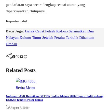
pendaftaran saya secara lengkap sesuai aturan yang
dipersyaratkan,”tutupnya.
Reporter : duL
Baca Juga:
Gerak Cepat Polsek Kolono Selamatkan Dua
Nelayan Kolono Timur Setelah Perahu Terbalik Dihantam
Ombak
Facebook
Twitter
Mail
WhatsApp
Related Posts
Berita
Metro
Gubernur ASR Resmikan GETRA, Sultra Maimo 2026 Dipacu Jadi Gerbang
UMKM Tembus Pasar Dunia
•
August 7, 2026