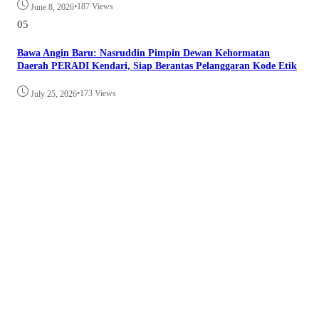
•
187 Views
June 8, 2026
05
Bawa Angin Baru: Nasruddin Pimpin Dewan Kehormatan
Daerah PERADI Kendari, Siap Berantas Pelanggaran Kode Etik
•
173 Views
July 25, 2026