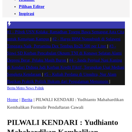
Pilihan Editor
Inspirasi
#1 -
Pilrek USN Kolaka: Ramadhan Tosepu Bawa Semangat Asta Cita
untuk Kemajuan Kampus
|
#2 -
Harga BBM Nonsubsidi di Sulawesi
Tenggara Naik, Pertamina Dex Tembus Rp28.500 per Liter
|
#3 -
Siswi SD Korban Pencabulan Oknum TNI di Konawe Selatan Alami
Depresi Berat, Pelaku Masih Buron
|
#4 -
Janda Penjual Nasi Kuning
di Kendari Diduga Jadi Korban Kredit Fiktif, Terungkap Usai Mediasi
Sengketa Kendaraan
|
#5 -
Kuliah Perdana di Unsultra, Nur Alam
Bagikan Praktik Politik Hukum dari Pengalaman Memimpin
|
Berita
Metro
News
Politik
Home
|
Berita
|
PILWALI KENDARI : Yudhianto Mahahardikan
Kembalikan Formulir Pendaftaran Cawali
PILWALI KENDARI : Yudhianto