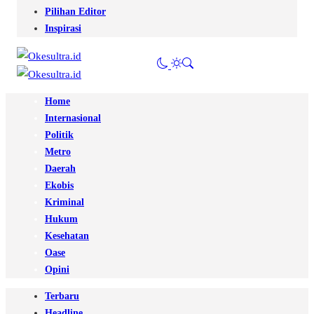
Pilihan Editor
Inspirasi
Home
Internasional
Politik
Metro
Daerah
Ekobis
Kriminal
Hukum
Kesehatan
Oase
Opini
Terbaru
Headline