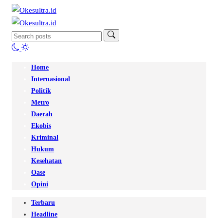
Home
Internasional
Politik
Metro
Daerah
Ekobis
Kriminal
Hukum
Kesehatan
Oase
Opini
Terbaru
Headline