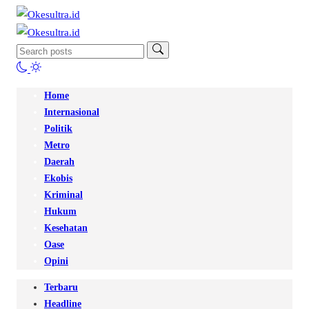
Home
Internasional
Politik
Metro
Daerah
Ekobis
Kriminal
Hukum
Kesehatan
Oase
Opini
Terbaru
Headline