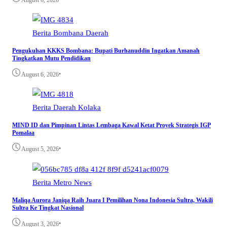
Berita
Bombana
Daerah
Pengukuhan KKKS Bombana: Bupati Burhanuddin Ingatkan Amanah
Tingkatkan Mutu Pendidikan
•
August 6, 2026
Berita
Daerah
Kolaka
MIND ID dan Pimpinan Lintas Lembaga Kawal Ketat Proyek Strategis IGP
Pomalaa
•
August 5, 2026
Berita
Metro
News
Maliqa Aurora Janiqa Raih Juara I Pemilihan Nona Indonesia Sultra, Wakili
Sultra Ke Tingkat Nasional
•
August 3, 2026