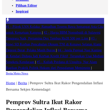
Pilihan Editor
Inspirasi
#1 -
Pilrek USN Kolaka: Ramadhan Tosepu Bawa Semangat Asta Cita
untuk Kemajuan Kampus
|
#2 -
Harga BBM Nonsubsidi di Sulawesi
Tenggara Naik, Pertamina Dex Tembus Rp28.500 per Liter
|
#3 -
Siswi SD Korban Pencabulan Oknum TNI di Konawe Selatan Alami
Depresi Berat, Pelaku Masih Buron
|
#4 -
Janda Penjual Nasi Kuning
di Kendari Diduga Jadi Korban Kredit Fiktif, Terungkap Usai Mediasi
Sengketa Kendaraan
|
#5 -
Kuliah Perdana di Unsultra, Nur Alam
Bagikan Praktik Politik Hukum dari Pengalaman Memimpin
|
Berita
Metro
News
Home
|
Berita
|
Pemprov Sultra Ikut Rakor Pengendalian Inflasi
Bersama Sekjen Kemendagri
Pemprov Sultra Ikut Rakor