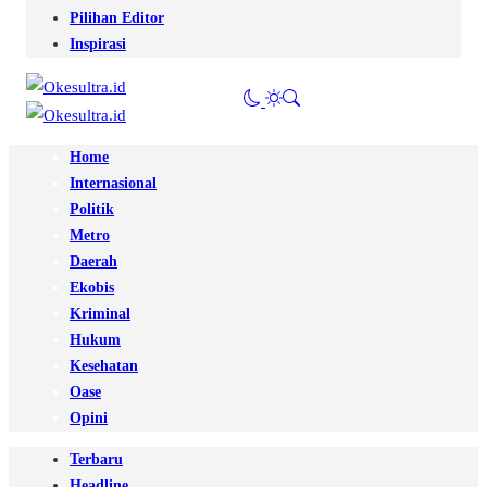
Pilihan Editor
Inspirasi
Home
Internasional
Politik
Metro
Daerah
Ekobis
Kriminal
Hukum
Kesehatan
Oase
Opini
Terbaru
Headline