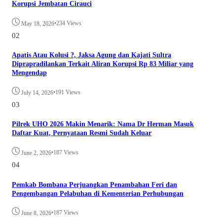
Korupsi Jembatan Cirauci
•
234 Views
May 18, 2026
02
Apatis Atau Kolusi ?, Jaksa Agung dan Kajati Sultra
Diprapradilankan Terkait Aliran Korupsi Rp 83 Miliar yang
Mengendap
•
191 Views
July 14, 2026
03
Pilrek UHO 2026 Makin Menarik: Nama Dr Herman Masuk
Daftar Kuat, Pernyataan Resmi Sudah Keluar
•
187 Views
June 2, 2026
04
Pemkab Bombana Perjuangkan Penambahan Feri dan
Pengembangan Pelabuhan di Kementerian Perhubungan
•
187 Views
June 8, 2026