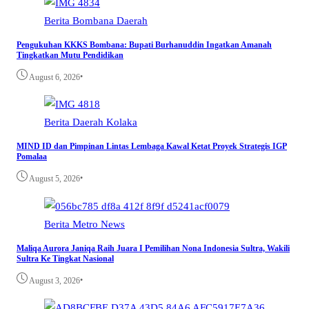
Berita
Bombana
Daerah
Pengukuhan KKKS Bombana: Bupati Burhanuddin Ingatkan Amanah
Tingkatkan Mutu Pendidikan
•
August 6, 2026
Berita
Daerah
Kolaka
MIND ID dan Pimpinan Lintas Lembaga Kawal Ketat Proyek Strategis IGP
Pomalaa
•
August 5, 2026
Berita
Metro
News
Maliqa Aurora Janiqa Raih Juara I Pemilihan Nona Indonesia Sultra, Wakili
Sultra Ke Tingkat Nasional
•
August 3, 2026