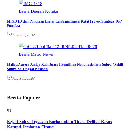
Berita
Daerah
Kolaka
MIND ID dan Pimpinan Lintas Lembaga Kawal Ketat Proyek Strategis IGP
Pomalaa
•
August 5, 2026
Berita
Metro
News
Maliqa Aurora Janiqa Raih Juara I Pemilihan Nona Indonesia Sultra, Wakili
Sultra Ke Tingkat Nasional
•
August 3, 2026
Berita Populer
01
Kejati Sultra Tegaskan Burhanuddin Tidak Terlibat Kasus
Korupsi Jembatan Cirauci