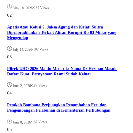
•
234 Views
May 18, 2026
02
Apatis Atau Kolusi ?, Jaksa Agung dan Kajati Sultra
Diprapradilankan Terkait Aliran Korupsi Rp 83 Miliar yang
Mengendap
•
192 Views
July 14, 2026
03
Pilrek UHO 2026 Makin Menarik: Nama Dr Herman Masuk
Daftar Kuat, Pernyataan Resmi Sudah Keluar
•
187 Views
June 2, 2026
04
Pemkab Bombana Perjuangkan Penambahan Feri dan
Pengembangan Pelabuhan di Kementerian Perhubungan
•
187 Views
June 8, 2026
05