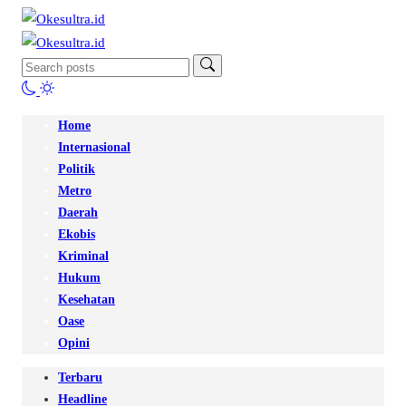
Home
Internasional
Politik
Metro
Daerah
Ekobis
Kriminal
Hukum
Kesehatan
Oase
Opini
Terbaru
Headline