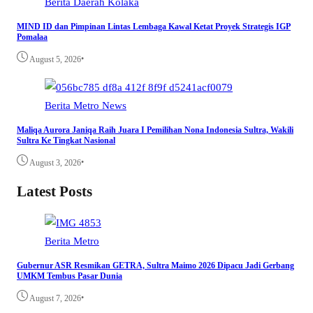
Berita
Daerah
Kolaka
MIND ID dan Pimpinan Lintas Lembaga Kawal Ketat Proyek Strategis IGP
Pomalaa
•
August 5, 2026
Berita
Metro
News
Maliqa Aurora Janiqa Raih Juara I Pemilihan Nona Indonesia Sultra, Wakili
Sultra Ke Tingkat Nasional
•
August 3, 2026
Latest Posts
Berita
Metro
Gubernur ASR Resmikan GETRA, Sultra Maimo 2026 Dipacu Jadi Gerbang
UMKM Tembus Pasar Dunia
•
August 7, 2026