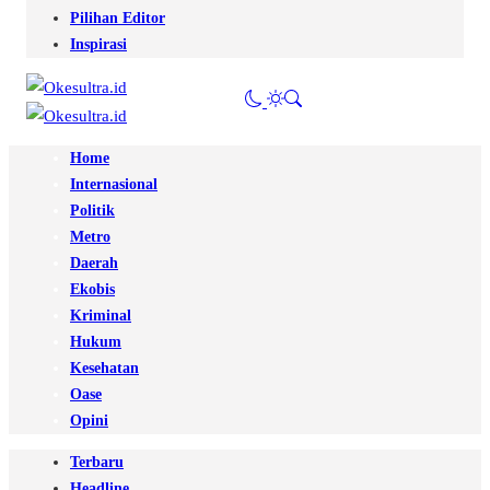
Pilihan Editor
Inspirasi
Home
Internasional
Politik
Metro
Daerah
Ekobis
Kriminal
Hukum
Kesehatan
Oase
Opini
Terbaru
Headline