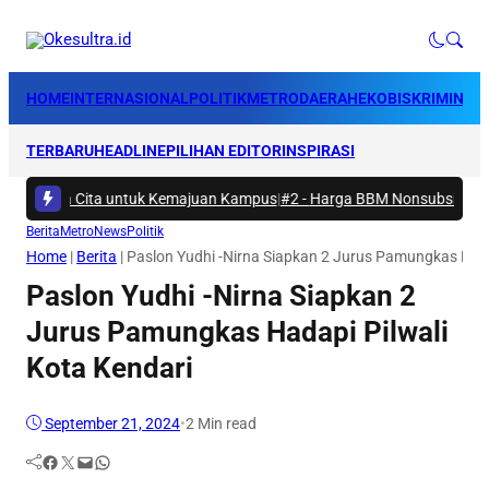
HOME
INTERNASIONAL
POLITIK
METRO
DAERAH
EKOBIS
KRIMINAL
TERBARU
HEADLINE
PILIHAN EDITOR
INSPIRASI
gat Asta Cita untuk Kemajuan Kampus
|
#2 -
Harga BBM Nonsubsidi di Su
Berita
Metro
News
Politik
Home
|
Berita
|
Paslon Yudhi -Nirna Siapkan 2 Jurus Pamungkas Hada
Paslon Yudhi -Nirna Siapkan 2
Jurus Pamungkas Hadapi Pilwali
Kota Kendari
September 21, 2024
•
2 Min read
Facebook
Twitter
Mail
WhatsApp