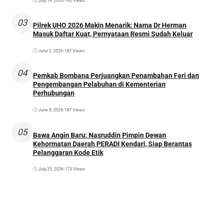
July 14, 2026
•
192 Views
03
Pilrek UHO 2026 Makin Menarik: Nama Dr Herman
Masuk Daftar Kuat, Pernyataan Resmi Sudah Keluar
June 2, 2026
•
187 Views
04
Pemkab Bombana Perjuangkan Penambahan Feri dan
Pengembangan Pelabuhan di Kementerian
Perhubungan
June 8, 2026
•
187 Views
05
Bawa Angin Baru: Nasruddin Pimpin Dewan
Kehormatan Daerah PERADI Kendari, Siap Berantas
Pelanggaran Kode Etik
July 25, 2026
•
173 Views