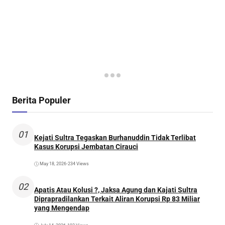
Berita Populer
01
Kejati Sultra Tegaskan Burhanuddin Tidak Terlibat
Kasus Korupsi Jembatan Cirauci
May 18, 2026
•
234 Views
02
Apatis Atau Kolusi ?, Jaksa Agung dan Kajati Sultra
Diprapradilankan Terkait Aliran Korupsi Rp 83 Miliar
yang Mengendap