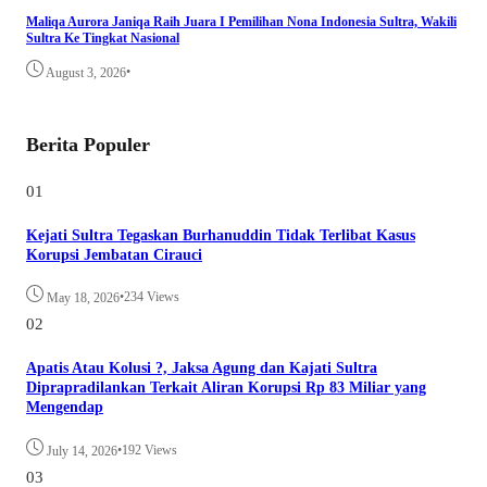
Maliqa Aurora Janiqa Raih Juara I Pemilihan Nona Indonesia Sultra, Wakili
Sultra Ke Tingkat Nasional
•
August 3, 2026
Berita Populer
01
Kejati Sultra Tegaskan Burhanuddin Tidak Terlibat Kasus
Korupsi Jembatan Cirauci
•
234 Views
May 18, 2026
02
Apatis Atau Kolusi ?, Jaksa Agung dan Kajati Sultra
Diprapradilankan Terkait Aliran Korupsi Rp 83 Miliar yang
Mengendap
•
192 Views
July 14, 2026
03