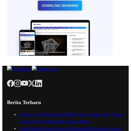
Berita Terbaru
Gubernur ASR Resmikan GETRA, Sultra Maimo 2026 Dipacu
Jadi Gerbang UMKM Tembus Pasar Dunia
Gerak Cepat Polsek Kolono Selamatkan Dua Nelayan Kolono