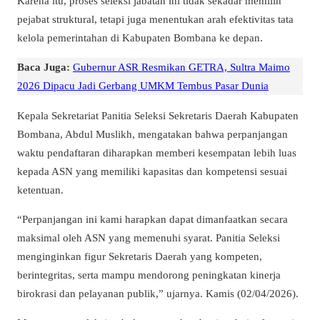
Karena itu, proses seleksi jabatan ini tidak sekadar memilih
pejabat struktural, tetapi juga menentukan arah efektivitas tata
kelola pemerintahan di Kabupaten Bombana ke depan.
Baca Juga:
Gubernur ASR Resmikan GETRA, Sultra Maimo
2026 Dipacu Jadi Gerbang UMKM Tembus Pasar Dunia
Kepala Sekretariat Panitia Seleksi Sekretaris Daerah Kabupaten
Bombana, Abdul Muslikh, mengatakan bahwa perpanjangan
waktu pendaftaran diharapkan memberi kesempatan lebih luas
kepada ASN yang memiliki kapasitas dan kompetensi sesuai
ketentuan.
“Perpanjangan ini kami harapkan dapat dimanfaatkan secara
maksimal oleh ASN yang memenuhi syarat. Panitia Seleksi
menginginkan figur Sekretaris Daerah yang kompeten,
berintegritas, serta mampu mendorong peningkatan kinerja
birokrasi dan pelayanan publik,” ujarnya. Kamis (02/04/2026).