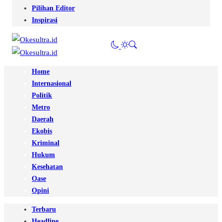
Pilihan Editor
Inspirasi
Home
Internasional
Politik
Metro
Daerah
Ekobis
Kriminal
Hukum
Kesehatan
Oase
Opini
Terbaru
Headline