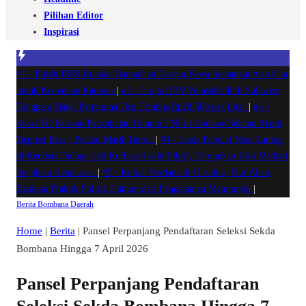
Pilihan Editor
Inspirasi
#1 -
Pilrek USN Kolaka: Ramadhan Tosepu Bawa Semangat Asta Cita
untuk Kemajuan Kampus
|
#2 -
Harga BBM Nonsubsidi di Sulawesi
Tenggara Naik, Pertamina Dex Tembus Rp28.500 per Liter
|
#3 -
Siswi SD Korban Pencabulan Oknum TNI di Konawe Selatan Alami
Depresi Berat, Pelaku Masih Buron
|
#4 -
Janda Penjual Nasi Kuning
di Kendari Diduga Jadi Korban Kredit Fiktif, Terungkap Usai Mediasi
Sengketa Kendaraan
|
#5 -
Kuliah Perdana di Unsultra, Nur Alam
Bagikan Praktik Politik Hukum dari Pengalaman Memimpin
|
Berita
Bombana
Daerah
Home
|
Berita
|
Pansel Perpanjang Pendaftaran Seleksi Sekda
Bombana Hingga 7 April 2026
Pansel Perpanjang Pendaftaran