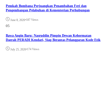
Pemkab Bombana Perjuangkan Penambahan Feri dan
Pengembangan Pelabuhan di Kementerian Perhubungan
•
187 Views
June 8, 2026
05
Bawa Angin Baru: Nasruddin Pimpin Dewan Kehormatan
Daerah PERADI Kendari, Siap Berantas Pelanggaran Kode Etik
•
174 Views
July 25, 2026