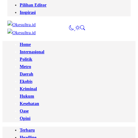
Pilihan Editor
Inspirasi
Home
Internasional
Politik
Metro
Daerah
Ekobis
Kriminal
Hukum
Kesehatan
Oase
Opini
Terbaru
Headline