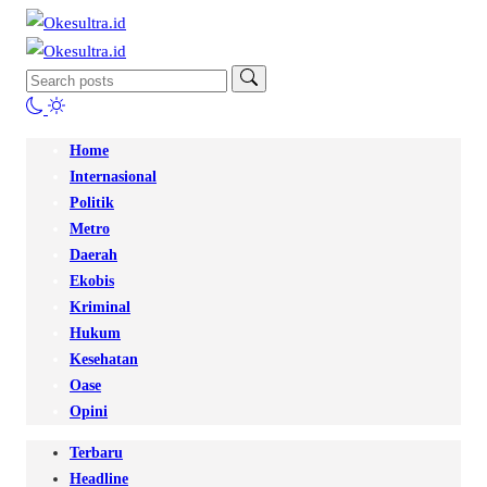
Home
Internasional
Politik
Metro
Daerah
Ekobis
Kriminal
Hukum
Kesehatan
Oase
Opini
Terbaru
Headline