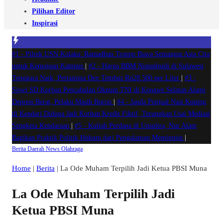
Pilihan Editor
Inspirasi
#1 -
Pilrek USN Kolaka: Ramadhan Tosepu Bawa Semangat Asta Cita
untuk Kemajuan Kampus
|
#2 -
Harga BBM Nonsubsidi di Sulawesi
Tenggara Naik, Pertamina Dex Tembus Rp28.500 per Liter
|
#3 -
Siswi SD Korban Pencabulan Oknum TNI di Konawe Selatan Alami
Depresi Berat, Pelaku Masih Buron
|
#4 -
Janda Penjual Nasi Kuning
di Kendari Diduga Jadi Korban Kredit Fiktif, Terungkap Usai Mediasi
Sengketa Kendaraan
|
#5 -
Kuliah Perdana di Unsultra, Nur Alam
Bagikan Praktik Politik Hukum dari Pengalaman Memimpin
|
Berita
Daerah
News
Olahraga
Home
|
Berita
|
La Ode Muham Terpilih Jadi Ketua PBSI Muna
La Ode Muham Terpilih Jadi
Ketua PBSI Muna