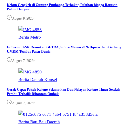
Kebun Cengkeh di Gunung Puubanga Terbakar, Puluhan hingga Ratusan
Pohon Hangus
•
August 9, 2026
Berita
Metro
Gubernur ASR Resmikan GETRA, Sultra Maimo 2026 Dipacu Jadi Gerbang
UMKM Tembus Pasar Dunia
•
August 7, 2026
Berita
Daerah
Konsel
Gerak Cepat Polsek Kolono Selamatkan Dua Nelayan Kolono Timur Setelah
Perahu Terbalik Dihantam Ombak
•
August 7, 2026
Berita
Bau Bau
Daerah