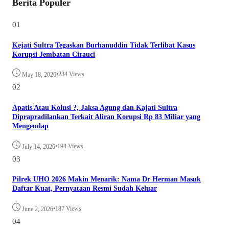
Berita Populer
01
Kejati Sultra Tegaskan Burhanuddin Tidak Terlibat Kasus
Korupsi Jembatan Cirauci
•
234 Views
May 18, 2026
02
Apatis Atau Kolusi ?, Jaksa Agung dan Kajati Sultra
Diprapradilankan Terkait Aliran Korupsi Rp 83 Miliar yang
Mengendap
•
194 Views
July 14, 2026
03
Pilrek UHO 2026 Makin Menarik: Nama Dr Herman Masuk
Daftar Kuat, Pernyataan Resmi Sudah Keluar
•
187 Views
June 2, 2026
04