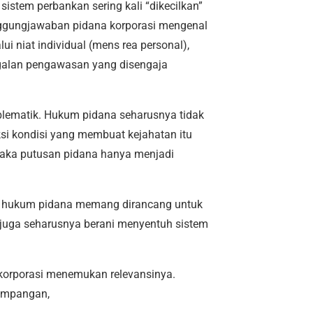
stem perbankan sering kali “dikecilkan”
anggungjawaban pidana korporasi mengenal
i niat individual (mens rea personal),
agalan pengawasan yang disengaja
oblematik. Hukum pidana seharusnya tidak
si kondisi yang membuat kejahatan itu
maka putusan pidana hanya menjadi
ah hukum pidana memang dirancang untuk
a juga seharusnya berani menyentuh sistem
 korporasi menemukan relevansinya.
rampangan,