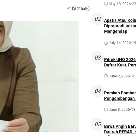
May 18, 2026
•
23
Facebook
Twitter
Mail
WhatsApp
02
Apatis Atau Kolu
Diprapradilankan
Mengendap
July 14, 2026
•
19
03
Pilrek UHO 202
Daftar Kuat, Pe
June 2, 2026
•
18
04
Pemkab Bombana
Pengembangan P
June 8, 2026
•
18
05
Bawa Angin Bar
Daerah PERADI K