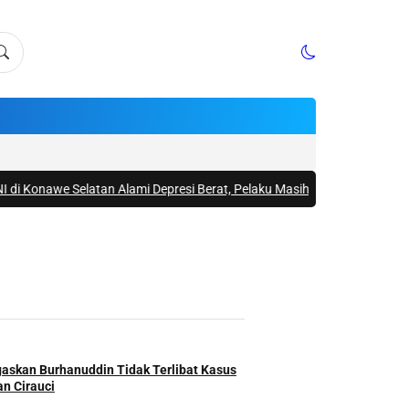
latan Alami Depresi Berat, Pelaku Masih Buron
|
#4 -
Janda Penjual Nasi 
egaskan Burhanuddin Tidak Terlibat Kasus
n Cirauci