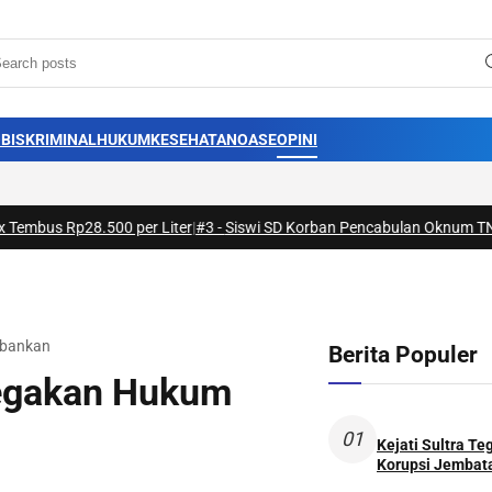
BIS
KRIMINAL
HUKUM
KESEHATAN
OASE
OPINI
.500 per Liter
|
#3 -
Siswi SD Korban Pencabulan Oknum TNI di Konawe Se
rbankan
Berita Populer
negakan Hukum
01
Kejati Sultra T
Korupsi Jembata