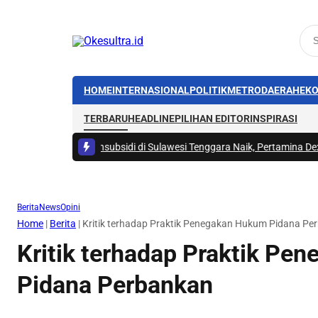
HOME
INTERNASIONAL
POLITIK
METRO
DAERAH
EKO
TERBARU
HEADLINE
PILIHAN EDITOR
INSPIRASI
 BBM Nonsubsidi di Sulawesi Tenggara Naik, Pertamina Dex Tembus Rp28
Berita
News
Opini
Home
|
Berita
|
Kritik terhadap Praktik Penegakan Hukum Pidana Pe
Kritik terhadap Praktik Pe
Pidana Perbankan