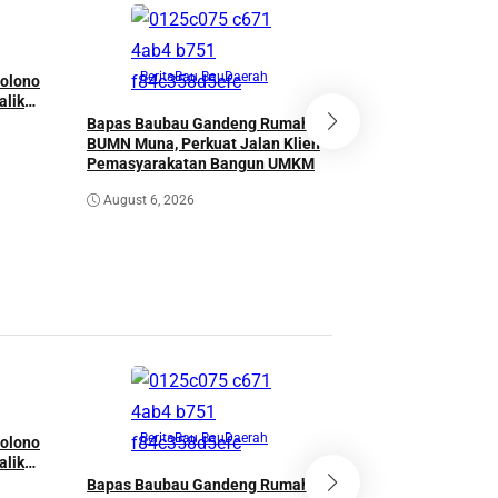
Berita
Bau Bau
Daerah
olono
Berita
Bomba
alik
Bapas Baubau Gandeng Rumah
Pengukuhan KKKS
BUMN Muna, Perkuat Jalan Klien
Bupati Burhanuddi
Pemasyarakatan Bangun UMKM
Amanah Tingkatk
Pendidikan
August 6, 2026
August 6, 2026
Berita
Bau Bau
Daerah
olono
Berita
Bomba
alik
Bapas Baubau Gandeng Rumah
Pengukuhan KKKS