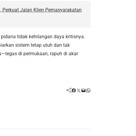
erkuat Jalan Klien Pemasyarakatan
idana tidak kehilangan daya kritisnya.
rkan sistem tetap utuh dan tak
mu—tegas di permukaan, rapuh di akar
Facebook
Twitter
Mail
WhatsApp