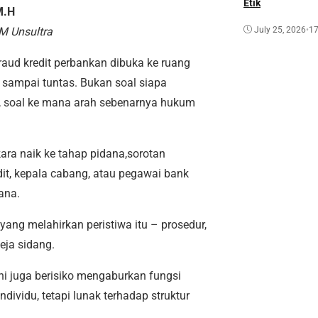
Etik
M.H
July 25, 2026
•
17
M Unsultra
raud kredit perbankan dibuka ke ruang
b sampai tuntas. Bukan soal siapa
,
soal ke mana arah sebenarnya hukum
ara naik ke tahap pidana,sorotan
edit, kepala cabang, atau pegawai bank
ana.
 yang melahirkan peristiwa itu – prosedur,
eja sidang.
i juga berisiko
mengaburkan fungsi
individu, tetapi lunak terhadap struktur