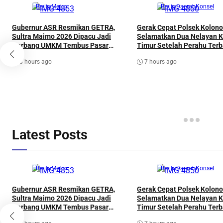
Berita
Metro
Berita
Daerah
Konsel
Gubernur ASR Resmikan GETRA,
Gerak Cepat Polsek Kolono
Sultra Maimo 2026 Dipacu Jadi
Selamatkan Dua Nelayan K
Gerbang UMKM Tembus Pasar
Timur Setelah Perahu Terb
Dunia
Dihantam Ombak
3 hours ago
7 hours ago
Latest Posts
Berita
Metro
Berita
Daerah
Konsel
Gubernur ASR Resmikan GETRA,
Gerak Cepat Polsek Kolono
Sultra Maimo 2026 Dipacu Jadi
Selamatkan Dua Nelayan K
Gerbang UMKM Tembus Pasar
Timur Setelah Perahu Terb
Dunia
Dihantam Ombak