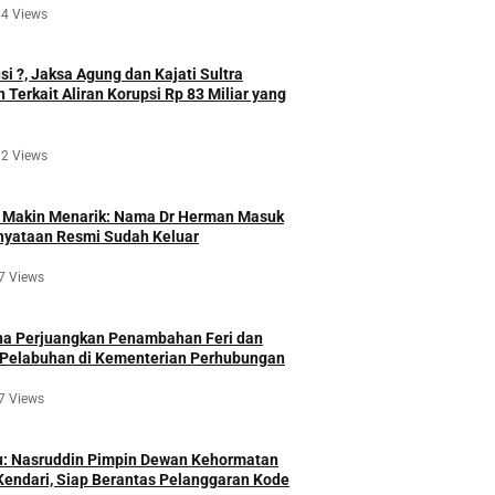
4 Views
si ?, Jaksa Agung dan Kajati Sultra
 Terkait Aliran Korupsi Rp 83 Miliar yang
2 Views
6 Makin Menarik: Nama Dr Herman Masuk
rnyataan Resmi Sudah Keluar
7 Views
 Perjuangkan Penambahan Feri dan
elabuhan di Kementerian Perhubungan
7 Views
u: Nasruddin Pimpin Dewan Kehormatan
endari, Siap Berantas Pelanggaran Kode