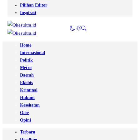
Pilihan Editor
Inspirasi
Home
Internasional
Politik
Metro
Daerah
Ekobis
Kriminal
Hukum
Kesehatan
Oase
Opini
Terbaru
Headline