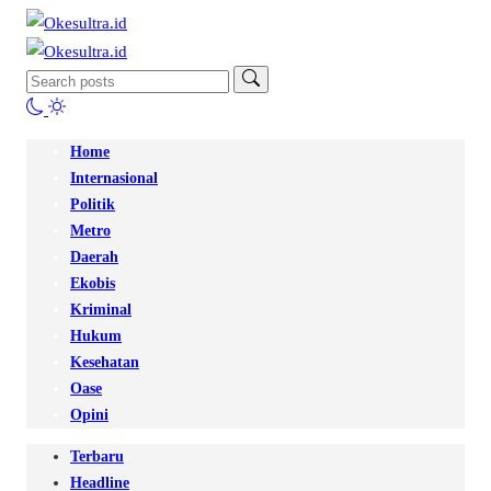
Home
Internasional
Politik
Metro
Daerah
Ekobis
Kriminal
Hukum
Kesehatan
Oase
Opini
Terbaru
Headline