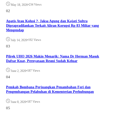
•
234 Views
May 18, 2026
02
Apatis Atau Kolusi ?, Jaksa Agung dan Kajati Sultra
Diprapradilankan Terkait Aliran Korupsi Rp 83 Miliar yang
Mengendap
•
192 Views
July 14, 2026
03
Pilrek UHO 2026 Makin Menarik: Nama Dr Herman Masuk
Daftar Kuat, Pernyataan Resmi Sudah Keluar
•
187 Views
June 2, 2026
04
Pemkab Bombana Perjuangkan Penambahan Feri dan
Pengembangan Pelabuhan di Kementerian Perhubungan
•
187 Views
June 8, 2026
05