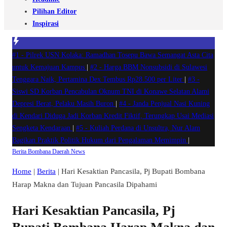
Pilihan Editor
Inspirasi
#1 -
Pilrek USN Kolaka: Ramadhan Tosepu Bawa Semangat Asta Cita
untuk Kemajuan Kampus
|
#2 -
Harga BBM Nonsubsidi di Sulawesi
Tenggara Naik, Pertamina Dex Tembus Rp28.500 per Liter
|
#3 -
Siswi SD Korban Pencabulan Oknum TNI di Konawe Selatan Alami
Depresi Berat, Pelaku Masih Buron
|
#4 -
Janda Penjual Nasi Kuning
di Kendari Diduga Jadi Korban Kredit Fiktif, Terungkap Usai Mediasi
Sengketa Kendaraan
|
#5 -
Kuliah Perdana di Unsultra, Nur Alam
Bagikan Praktik Politik Hukum dari Pengalaman Memimpin
|
Berita
Bombana
Daerah
News
Home
|
Berita
|
Hari Kesaktian Pancasila, Pj Bupati Bombana
Harap Makna dan Tujuan Pancasila Dipahami
Hari Kesaktian Pancasila, Pj