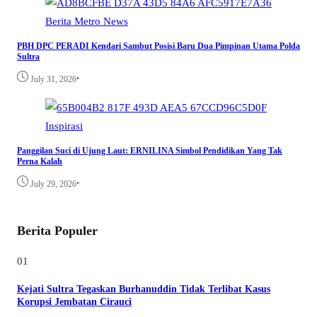
Berita
Metro
News
PBH DPC PERADI Kendari Sambut Posisi Baru Dua Pimpinan Utama Polda
Sultra
•
July 31, 2026
Inspirasi
Panggilan Suci di Ujung Laut: ERNILINA Simbol Pendidikan Yang Tak
Perna Kalah
•
July 29, 2026
Berita Populer
01
Kejati Sultra Tegaskan Burhanuddin Tidak Terlibat Kasus
Korupsi Jembatan Cirauci