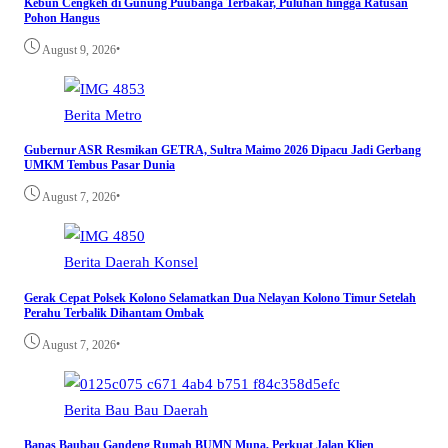
Kebun Cengkeh di Gunung Puubanga Terbakar, Puluhan hingga Ratusan
Pohon Hangus
•
August 9, 2026
Berita
Metro
Gubernur ASR Resmikan GETRA, Sultra Maimo 2026 Dipacu Jadi Gerbang
UMKM Tembus Pasar Dunia
•
August 7, 2026
Berita
Daerah
Konsel
Gerak Cepat Polsek Kolono Selamatkan Dua Nelayan Kolono Timur Setelah
Perahu Terbalik Dihantam Ombak
•
August 7, 2026
Berita
Bau Bau
Daerah
Bapas Baubau Gandeng Rumah BUMN Muna, Perkuat Jalan Klien