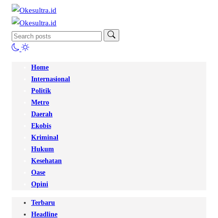
Home
Internasional
Politik
Metro
Daerah
Ekobis
Kriminal
Hukum
Kesehatan
Oase
Opini
Terbaru
Headline