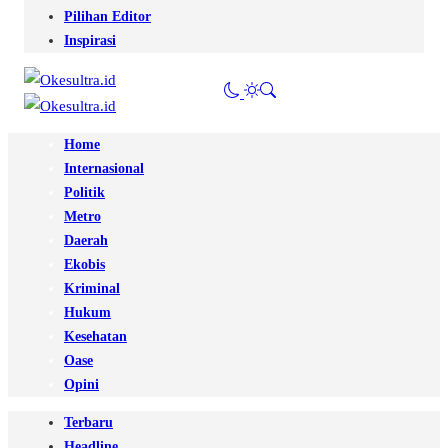
Pilihan Editor
Inspirasi
Home
Internasional
Politik
Metro
Daerah
Ekobis
Kriminal
Hukum
Kesehatan
Oase
Opini
Terbaru
Headline