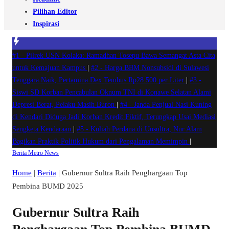
Pilihan Editor
Inspirasi
#1 -
Pilrek USN Kolaka: Ramadhan Tosepu Bawa Semangat Asta Cita
untuk Kemajuan Kampus
|
#2 -
Harga BBM Nonsubsidi di Sulawesi
Tenggara Naik, Pertamina Dex Tembus Rp28.500 per Liter
|
#3 -
Siswi SD Korban Pencabulan Oknum TNI di Konawe Selatan Alami
Depresi Berat, Pelaku Masih Buron
|
#4 -
Janda Penjual Nasi Kuning
di Kendari Diduga Jadi Korban Kredit Fiktif, Terungkap Usai Mediasi
Sengketa Kendaraan
|
#5 -
Kuliah Perdana di Unsultra, Nur Alam
Bagikan Praktik Politik Hukum dari Pengalaman Memimpin
|
Berita
Metro
News
Home
|
Berita
|
Gubernur Sultra Raih Penghargaan Top
Pembina BUMD 2025
Gubernur Sultra Raih