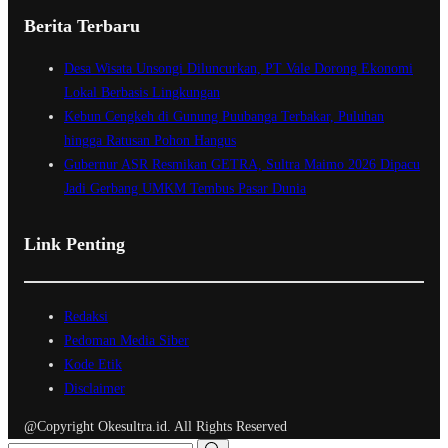
Berita Terbaru
Desa Wisata Unsongi Diluncurkan, PT Vale Dorong Ekonomi
Lokal Berbasis Lingkungan
Kebun Cengkeh di Gunung Puubanga Terbakar, Puluhan
hingga Ratusan Pohon Hangus
Gubernur ASR Resmikan GETRA, Sultra Maimo 2026 Dipacu
Jadi Gerbang UMKM Tembus Pasar Dunia
Link Penting
Redaksi
Pedoman Media Siber
Kode Etik
Disclaimer
@Copyright Okesultra.id. All Rights Reserved