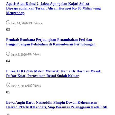
Apatis Atau Kolusi ?, Jaksa Agung dan Kajati Sultra
Diprapradilankan Terkait Aliran Korupsi Rp 83 Miliar yang
Mengendap
•
195 Views
July 14, 2026
03
Pemkab Bombana Perjuangkan Penambahan Feri dan
Pengembangan Pelabuhan di Kementerian Perhubungan
•
187 Views
June 8, 2026
04
Pilrek UHO 2026 Makin Menarik: Nama Dr Herman Masuk
Daftar Kuat, Pernyataan Resmi Sudah Keluar
•
187 Views
June 2, 2026
05
Bawa Angin Baru: Nasruddin Pimpin Dewan Kehormatan
Daerah PERADI Kendari, Siap Berantas Pelanggaran Kode Etik