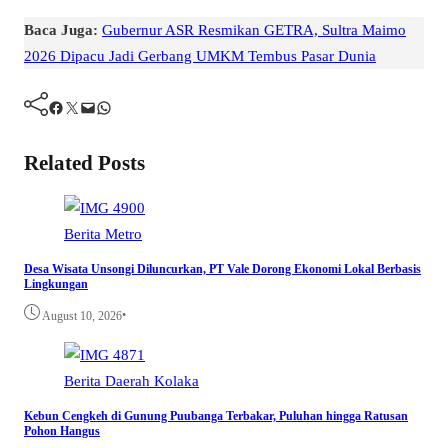
Baca Juga:
Gubernur ASR Resmikan GETRA, Sultra Maimo
2026 Dipacu Jadi Gerbang UMKM Tembus Pasar Dunia
Facebook
Twitter
Mail
WhatsApp
Related Posts
Berita
Metro
Desa Wisata Unsongi Diluncurkan, PT Vale Dorong Ekonomi Lokal Berbasis
Lingkungan
•
August 10, 2026
Berita
Daerah
Kolaka
Kebun Cengkeh di Gunung Puubanga Terbakar, Puluhan hingga Ratusan
Pohon Hangus