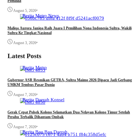
Pomalaa
•
August 5, 2026
Berita
Metro
News
Maliqa Aurora Janiqa Raih Juara I Pemilihan Nona Indonesia Sultra, Wakili
Sultra Ke Tingkat Nasional
•
August 3, 2026
Latest Posts
Berita
Metro
Gubernur ASR Resmikan GETRA, Sultra Maimo 2026 Dipacu Jadi Gerbang
UMKM Tembus Pasar Dunia
•
August 7, 2026
Berita
Daerah
Konsel
Gerak Cepat Polsek Kolono Selamatkan Dua Nelayan Kolono Timur Setelah
Perahu Terbalik Dihantam Ombak
•
August 7, 2026
Berita
Bau Bau
Daerah