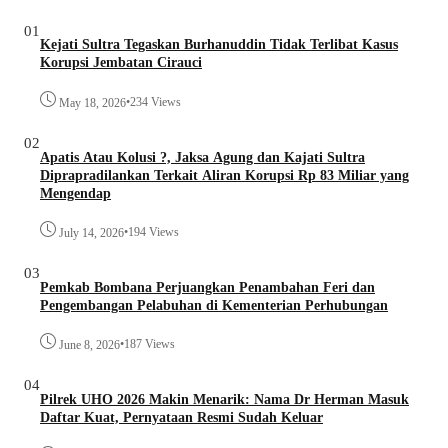
01
Kejati Sultra Tegaskan Burhanuddin Tidak Terlibat Kasus
Korupsi Jembatan Cirauci
•
234 Views
May 18, 2026
02
Apatis Atau Kolusi ?, Jaksa Agung dan Kajati Sultra
Diprapradilankan Terkait Aliran Korupsi Rp 83 Miliar yang
Mengendap
•
194 Views
July 14, 2026
03
Pemkab Bombana Perjuangkan Penambahan Feri dan
Pengembangan Pelabuhan di Kementerian Perhubungan
•
187 Views
June 8, 2026
04
Pilrek UHO 2026 Makin Menarik: Nama Dr Herman Masuk
Daftar Kuat, Pernyataan Resmi Sudah Keluar