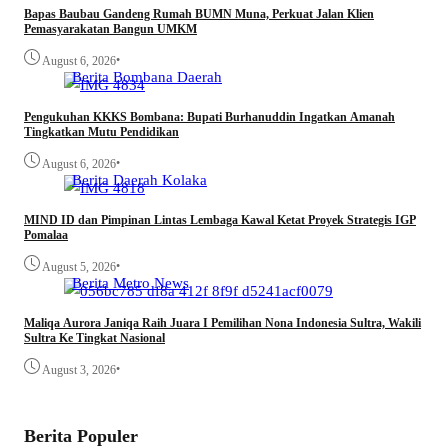
Bapas Baubau Gandeng Rumah BUMN Muna, Perkuat Jalan Klien
Pemasyarakatan Bangun UMKM
•
August 6, 2026
Berita
Bombana
Daerah
Pengukuhan KKKS Bombana: Bupati Burhanuddin Ingatkan Amanah
Tingkatkan Mutu Pendidikan
•
August 6, 2026
Berita
Daerah
Kolaka
MIND ID dan Pimpinan Lintas Lembaga Kawal Ketat Proyek Strategis IGP
Pomalaa
•
August 5, 2026
Berita
Metro
News
Maliqa Aurora Janiqa Raih Juara I Pemilihan Nona Indonesia Sultra, Wakili
Sultra Ke Tingkat Nasional
•
August 3, 2026
Berita Populer