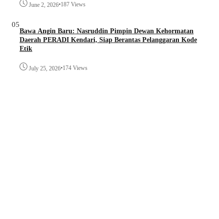
•
187 Views
June 2, 2026
05
Bawa Angin Baru: Nasruddin Pimpin Dewan Kehormatan
Daerah PERADI Kendari, Siap Berantas Pelanggaran Kode
Etik
•
174 Views
July 25, 2026