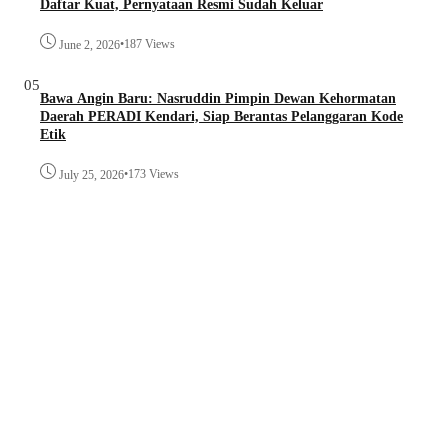
Daftar Kuat, Pernyataan Resmi Sudah Keluar
•
187 Views
June 2, 2026
05
Bawa Angin Baru: Nasruddin Pimpin Dewan Kehormatan
Daerah PERADI Kendari, Siap Berantas Pelanggaran Kode
Etik
•
173 Views
July 25, 2026