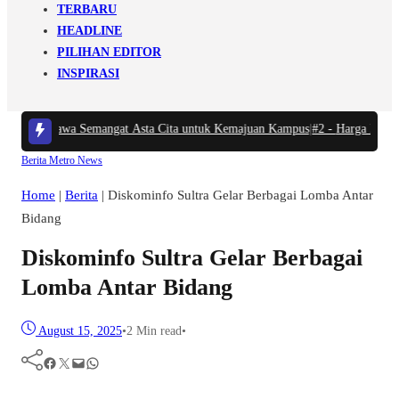
TERBARU
HEADLINE
PILIHAN EDITOR
INSPIRASI
Tosepu Bawa Semangat Asta Cita untuk Kemajuan Kampus
|
#2 -
Harga BBM Non
Berita
Metro
News
Home
|
Berita
|
Diskominfo Sultra Gelar Berbagai Lomba Antar
Bidang
Diskominfo Sultra Gelar Berbagai
Lomba Antar Bidang
August 15, 2025
•
2 Min read
•
Facebook
Twitter
Mail
WhatsApp