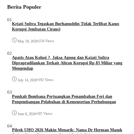
Berita Populer
01
Kejati Sultra Tegaskan Burhanuddin Tidak Terlibat Kasus
Korupsi Jembatan Cirauci
•
234 Views
May 18, 2026
02
Apatis Atau Kolusi ?, Jaksa Agung dan Kajati Sultra
Diprapradilankan Terkait Aliran Korupsi Rp 83 Miliar yang
Mengendap
•
192 Views
July 14, 2026
03
Pemkab Bombana Perjuangkan Penambahan Feri dan
Pengembangan Pelabuhan di Kementerian Perhubungan
•
187 Views
June 8, 2026
04
Pilrek UHO 2026 Makin Menarik: Nama Dr Herman Masuk