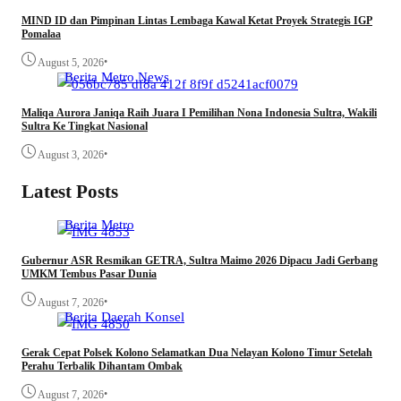
MIND ID dan Pimpinan Lintas Lembaga Kawal Ketat Proyek Strategis IGP
Pomalaa
•
August 5, 2026
Berita
Metro
News
Maliqa Aurora Janiqa Raih Juara I Pemilihan Nona Indonesia Sultra, Wakili
Sultra Ke Tingkat Nasional
•
August 3, 2026
Latest Posts
Berita
Metro
Gubernur ASR Resmikan GETRA, Sultra Maimo 2026 Dipacu Jadi Gerbang
UMKM Tembus Pasar Dunia
•
August 7, 2026
Berita
Daerah
Konsel
Gerak Cepat Polsek Kolono Selamatkan Dua Nelayan Kolono Timur Setelah
Perahu Terbalik Dihantam Ombak
•
August 7, 2026