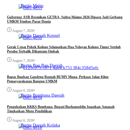
Berita
Metro
Gubernur ASR Resmikan GETRA, Sultra Maimo 2026 Dipacu Jadi Gerbang
UMKM Tembus Pasar Dunia
•
August 7, 2026
Berita
Daerah
Konsel
Gerak Cepat Polsek Kolono Selamatkan Dua Nelayan Kolono Timur Setelah
Perahu Terbalik Dihantam Ombak
•
August 7, 2026
Berita
Bau Bau
Daerah
Bapas Baubau Gandeng Rumah BUMN Muna, Perkuat Jalan Klien
Pemasyarakatan Bangun UMKM
•
August 6, 2026
Berita
Bombana
Daerah
Pengukuhan KKKS Bombana: Bupati Burhanuddin Ingatkan Amanah
Tingkatkan Mutu Pendidikan
•
August 6, 2026
Berita
Daerah
Kolaka