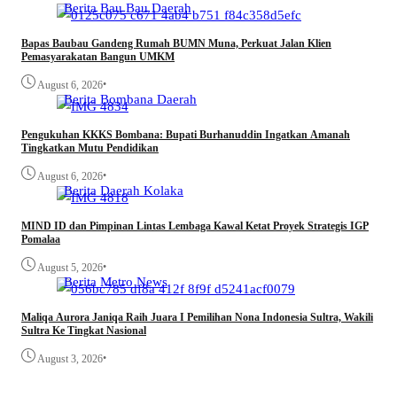
Berita
Bau Bau
Daerah
Bapas Baubau Gandeng Rumah BUMN Muna, Perkuat Jalan Klien
Pemasyarakatan Bangun UMKM
•
August 6, 2026
Berita
Bombana
Daerah
Pengukuhan KKKS Bombana: Bupati Burhanuddin Ingatkan Amanah
Tingkatkan Mutu Pendidikan
•
August 6, 2026
Berita
Daerah
Kolaka
MIND ID dan Pimpinan Lintas Lembaga Kawal Ketat Proyek Strategis IGP
Pomalaa
•
August 5, 2026
Berita
Metro
News
Maliqa Aurora Janiqa Raih Juara I Pemilihan Nona Indonesia Sultra, Wakili
Sultra Ke Tingkat Nasional
•
August 3, 2026