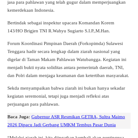
jasa para pahlawan yang telah gugur dalam memperjuangkan
kemerdekaan Indonesia.
Bertindak sebagai inspektur upacara Komandan Korem
143/HO Brigjen TNI R.Wahyu Sugiarto S.I.P.,M.Han.
Forum Koordinasi Pimpinan Daerah (Forkopimda) Sulawesi
Tenggara hadir secara lengkap dalam ziarah nasional yang
digelar di Taman Makam Pahlawan Watubangga. Kegiatan ini
menjadi bukti nyata soliditas antara pemerintah daerah, TNI,
dan Polri dalam menjaga keamanan dan ketertiban masyarakat.
Sekda menyampaikan bahwa ziarah ini bukan hanya sekadar
kegiatan seremonial, tetapi juga menjadi refleksi atas
perjuangan para pahlawan.
Baca Juga:
Gubernur ASR Resmikan GETRA, Sultra Maimo
2026 Dipacu Jadi Gerbang UMKM Tembus Pasar Dunia
“Melalui ziarah ini, kita diingatkan kembali akan pentingnya