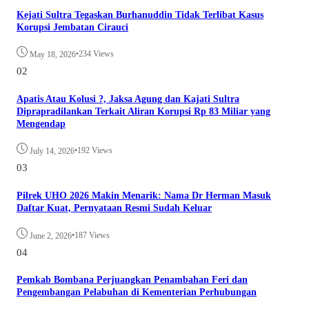
Kejati Sultra Tegaskan Burhanuddin Tidak Terlibat Kasus
Korupsi Jembatan Cirauci
•
234 Views
May 18, 2026
02
Apatis Atau Kolusi ?, Jaksa Agung dan Kajati Sultra
Diprapradilankan Terkait Aliran Korupsi Rp 83 Miliar yang
Mengendap
•
192 Views
July 14, 2026
03
Pilrek UHO 2026 Makin Menarik: Nama Dr Herman Masuk
Daftar Kuat, Pernyataan Resmi Sudah Keluar
•
187 Views
June 2, 2026
04
Pemkab Bombana Perjuangkan Penambahan Feri dan
Pengembangan Pelabuhan di Kementerian Perhubungan