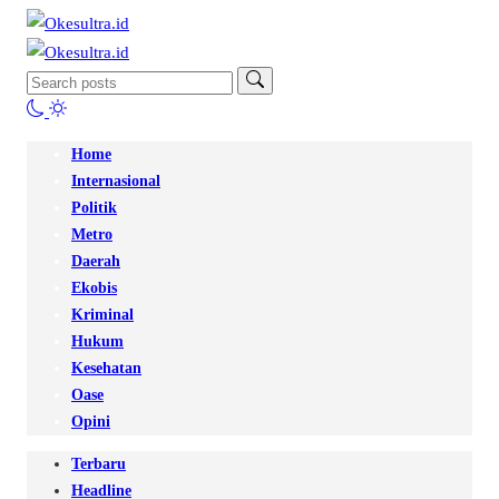
Home
Internasional
Politik
Metro
Daerah
Ekobis
Kriminal
Hukum
Kesehatan
Oase
Opini
Terbaru
Headline