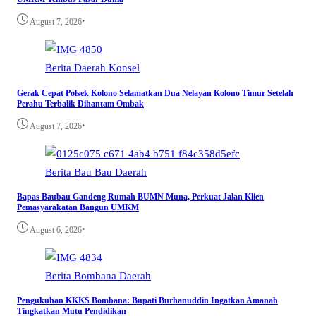
•
August 7, 2026
Berita
Daerah
Konsel
Gerak Cepat Polsek Kolono Selamatkan Dua Nelayan Kolono Timur Setelah
Perahu Terbalik Dihantam Ombak
•
August 7, 2026
Berita
Bau Bau
Daerah
Bapas Baubau Gandeng Rumah BUMN Muna, Perkuat Jalan Klien
Pemasyarakatan Bangun UMKM
•
August 6, 2026
Berita
Bombana
Daerah
Pengukuhan KKKS Bombana: Bupati Burhanuddin Ingatkan Amanah
Tingkatkan Mutu Pendidikan