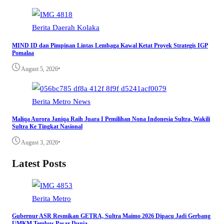
Berita
Daerah
Kolaka
MIND ID dan Pimpinan Lintas Lembaga Kawal Ketat Proyek Strategis IGP
Pomalaa
•
August 5, 2026
Berita
Metro
News
Maliqa Aurora Janiqa Raih Juara I Pemilihan Nona Indonesia Sultra, Wakili
Sultra Ke Tingkat Nasional
•
August 3, 2026
Latest Posts
Berita
Metro
Gubernur ASR Resmikan GETRA, Sultra Maimo 2026 Dipacu Jadi Gerbang
UMKM Tembus Pasar Dunia