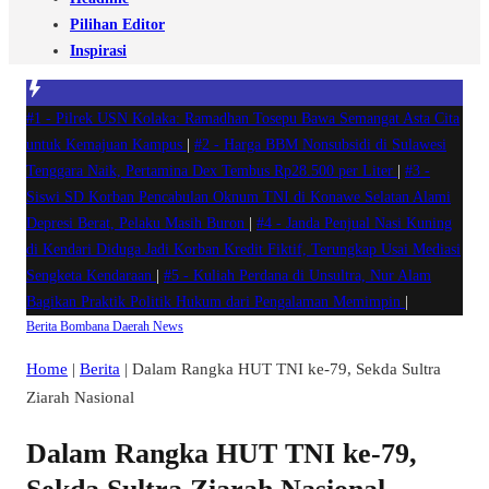
Pilihan Editor
Inspirasi
#1 -
Pilrek USN Kolaka: Ramadhan Tosepu Bawa Semangat Asta Cita
untuk Kemajuan Kampus
|
#2 -
Harga BBM Nonsubsidi di Sulawesi
Tenggara Naik, Pertamina Dex Tembus Rp28.500 per Liter
|
#3 -
Siswi SD Korban Pencabulan Oknum TNI di Konawe Selatan Alami
Depresi Berat, Pelaku Masih Buron
|
#4 -
Janda Penjual Nasi Kuning
di Kendari Diduga Jadi Korban Kredit Fiktif, Terungkap Usai Mediasi
Sengketa Kendaraan
|
#5 -
Kuliah Perdana di Unsultra, Nur Alam
Bagikan Praktik Politik Hukum dari Pengalaman Memimpin
|
Berita
Bombana
Daerah
News
Home
|
Berita
|
Dalam Rangka HUT TNI ke-79, Sekda Sultra
Ziarah Nasional
Dalam Rangka HUT TNI ke-79,