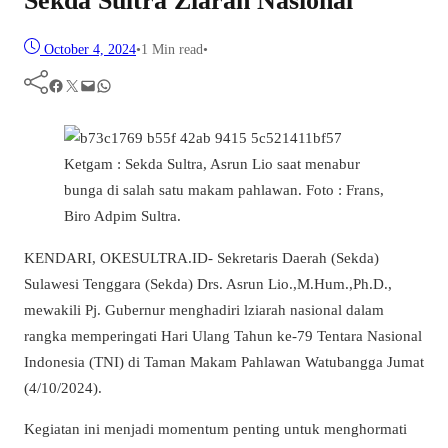
Sekda Sultra Ziarah Nasional
October 4, 2024
•
1 Min read
•
Facebook
Twitter
Mail
WhatsApp
Ketgam : Sekda Sultra, Asrun Lio saat menabur
bunga di salah satu makam pahlawan. Foto : Frans,
Biro Adpim Sultra.
KENDARI, OKESULTRA.ID- Sekretaris Daerah (Sekda)
Sulawesi Tenggara (Sekda) Drs. Asrun Lio.,M.Hum.,Ph.D.,
mewakili Pj. Gubernur menghadiri lziarah nasional dalam
rangka memperingati Hari Ulang Tahun ke-79 Tentara Nasional
Indonesia (TNI) di Taman Makam Pahlawan Watubangga Jumat
(4/10/2024).
Kegiatan ini menjadi momentum penting untuk menghormati