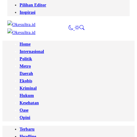
Pilihan Editor
Inspirasi
Home
Internasional
Politik
Metro
Daerah
Ekobis
Kriminal
Hukum
Kesehatan
Oase
Opini
Terbaru
Headline