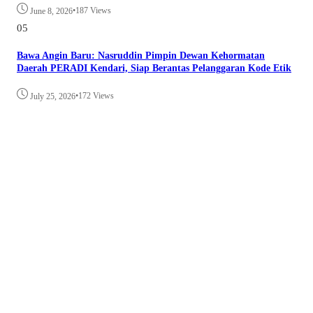
•
187 Views
June 8, 2026
05
Bawa Angin Baru: Nasruddin Pimpin Dewan Kehormatan
Daerah PERADI Kendari, Siap Berantas Pelanggaran Kode Etik
•
172 Views
July 25, 2026