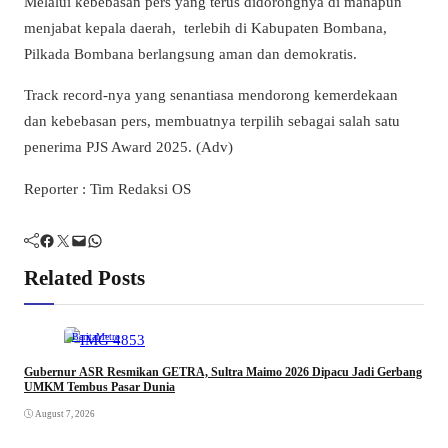
Melalui kebebasan pers yang terus didorongnya di manapun
menjabat kepala daerah,
terlebih di Kabupaten Bombana,
Pilkada Bombana berlangsung aman dan demokratis.
Track record-nya yang senantiasa mendorong kemerdekaan
dan kebebasan pers, membuatnya terpilih sebagai salah satu
penerima PJS Award 2025. (Adv)
Reporter : Tim Redaksi OS
Facebook
Twitter
Mail
WhatsApp
Related Posts
Berita
Metro
Gubernur ASR Resmikan GETRA, Sultra Maimo 2026 Dipacu Jadi Gerbang
UMKM Tembus Pasar Dunia
August 7, 2026