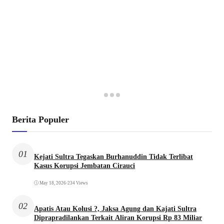
Berita Populer
01
Kejati Sultra Tegaskan Burhanuddin Tidak Terlibat
Kasus Korupsi Jembatan Cirauci
May 18, 2026
•
234 Views
02
Apatis Atau Kolusi ?, Jaksa Agung dan Kajati Sultra
Diprapradilankan Terkait Aliran Korupsi Rp 83 Miliar