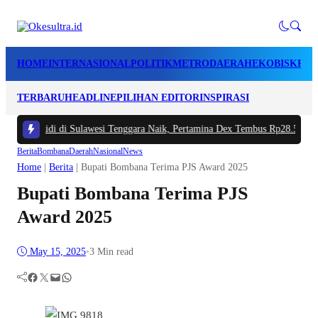
HOME
INTERNASIONAL
POLITIK
METRO
DAERAH
EKOBIS
KRIM
TERBARU
HEADLINE
PILIHAN EDITOR
INSPIRASI
ubsidi di Sulawesi Tenggara Naik, Pertamina Dex Tembus Rp28.500 per Lite
Berita
Bombana
Daerah
Nasional
News
Home
|
Berita
|
Bupati Bombana Terima PJS Award 2025
Bupati Bombana Terima PJS
Award 2025
May 15, 2025
•
3 Min read
Facebook
Twitter
Mail
WhatsApp