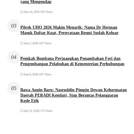
yang Mengendap
July 14, 2026
•
192 Views
03
Pilrek UHO 2026 Makin Menarik: Nama Dr Herman
Masuk Daftar Kuat, Pernyataan Resmi Sudah Keluar
June 2, 2026
•
187 Views
04
Pemkab Bombana Perjuangkan Penambahan Feri dan
Pengembangan Pelabuhan di Kementerian Perhubungan
June 8, 2026
•
187 Views
05
Bawa Angin Baru: Nasruddin Pimpin Dewan Kehormatan
Daerah PERADI Kendari, Siap Berantas Pelanggaran
Kode Etik
July 25, 2026
•
173 Views