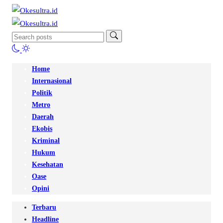
Home
Internasional
Politik
Metro
Daerah
Ekobis
Kriminal
Hukum
Kesehatan
Oase
Opini
Terbaru
Headline