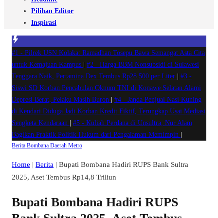
Pilihan Editor
Inspirasi
#1 -
Pilrek USN Kolaka: Ramadhan Tosepu Bawa Semangat Asta Cita
untuk Kemajuan Kampus
|
#2 -
Harga BBM Nonsubsidi di Sulawesi
Tenggara Naik, Pertamina Dex Tembus Rp28.500 per Liter
|
#3 -
Siswi SD Korban Pencabulan Oknum TNI di Konawe Selatan Alami
Depresi Berat, Pelaku Masih Buron
|
#4 -
Janda Penjual Nasi Kuning
di Kendari Diduga Jadi Korban Kredit Fiktif, Terungkap Usai Mediasi
Sengketa Kendaraan
|
#5 -
Kuliah Perdana di Unsultra, Nur Alam
Bagikan Praktik Politik Hukum dari Pengalaman Memimpin
|
Berita
Bombana
Daerah
Metro
Home
|
Berita
|
Bupati Bombana Hadiri RUPS Bank Sultra
2025, Aset Tembus Rp14,8 Triliun
Bupati Bombana Hadiri RUPS