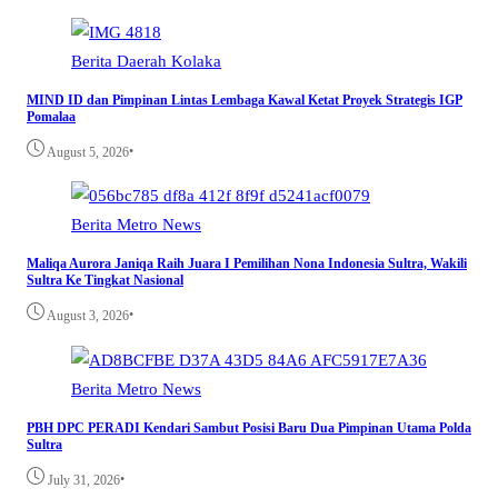
Berita
Daerah
Kolaka
MIND ID dan Pimpinan Lintas Lembaga Kawal Ketat Proyek Strategis IGP
Pomalaa
•
August 5, 2026
Berita
Metro
News
Maliqa Aurora Janiqa Raih Juara I Pemilihan Nona Indonesia Sultra, Wakili
Sultra Ke Tingkat Nasional
•
August 3, 2026
Berita
Metro
News
PBH DPC PERADI Kendari Sambut Posisi Baru Dua Pimpinan Utama Polda
Sultra
•
July 31, 2026