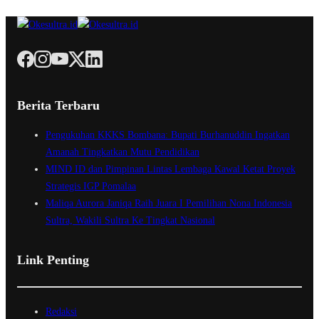
Berita Terbaru
Pengukuhan KKKS Bombana: Bupati Burhanuddin Ingatkan
Amanah Tingkatkan Mutu Pendidikan
MIND ID dan Pimpinan Lintas Lembaga Kawal Ketat Proyek
Strategis IGP Pomalaa
Maliqa Aurora Janiqa Raih Juara I Pemilihan Nona Indonesia
Sultra, Wakili Sultra Ke Tingkat Nasional
Link Penting
Redaksi