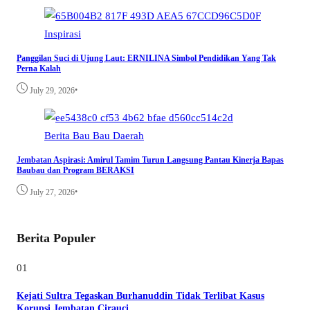
Inspirasi
Panggilan Suci di Ujung Laut: ERNILINA Simbol Pendidikan Yang Tak
Perna Kalah
•
July 29, 2026
Berita
Bau Bau
Daerah
Jembatan Aspirasi: Amirul Tamim Turun Langsung Pantau Kinerja Bapas
Baubau dan Program BERAKSI
•
July 27, 2026
Berita Populer
01
Kejati Sultra Tegaskan Burhanuddin Tidak Terlibat Kasus
Korupsi Jembatan Cirauci