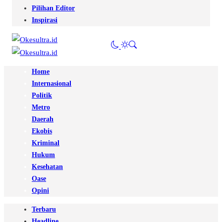
Pilihan Editor
Inspirasi
Home
Internasional
Politik
Metro
Daerah
Ekobis
Kriminal
Hukum
Kesehatan
Oase
Opini
Terbaru
Headline