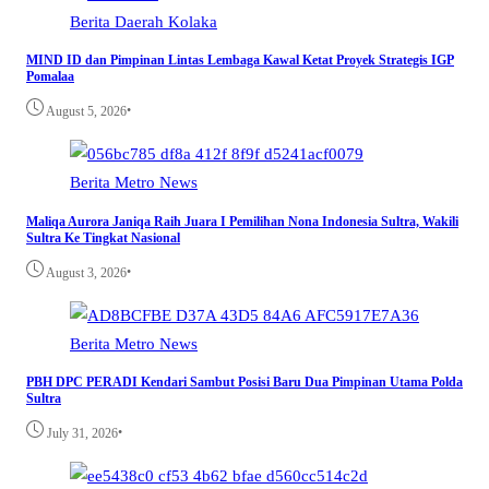
Berita
Daerah
Kolaka
MIND ID dan Pimpinan Lintas Lembaga Kawal Ketat Proyek Strategis IGP
Pomalaa
•
August 5, 2026
Berita
Metro
News
Maliqa Aurora Janiqa Raih Juara I Pemilihan Nona Indonesia Sultra, Wakili
Sultra Ke Tingkat Nasional
•
August 3, 2026
Berita
Metro
News
PBH DPC PERADI Kendari Sambut Posisi Baru Dua Pimpinan Utama Polda
Sultra
•
July 31, 2026