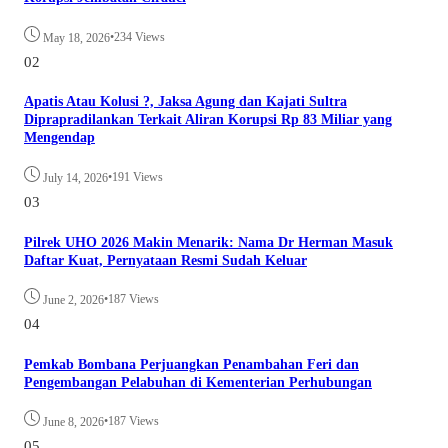
•
234 Views
May 18, 2026
02
Apatis Atau Kolusi ?, Jaksa Agung dan Kajati Sultra
Diprapradilankan Terkait Aliran Korupsi Rp 83 Miliar yang
Mengendap
•
191 Views
July 14, 2026
03
Pilrek UHO 2026 Makin Menarik: Nama Dr Herman Masuk
Daftar Kuat, Pernyataan Resmi Sudah Keluar
•
187 Views
June 2, 2026
04
Pemkab Bombana Perjuangkan Penambahan Feri dan
Pengembangan Pelabuhan di Kementerian Perhubungan
•
187 Views
June 8, 2026
05