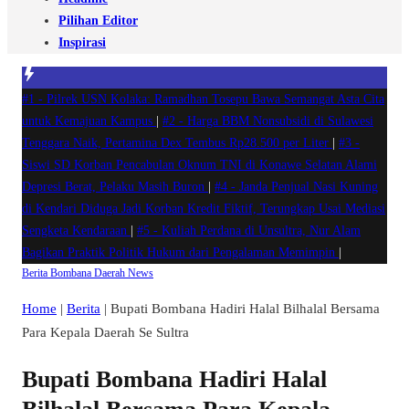
Pilihan Editor
Inspirasi
#1 -
Pilrek USN Kolaka: Ramadhan Tosepu Bawa Semangat Asta Cita
untuk Kemajuan Kampus
|
#2 -
Harga BBM Nonsubsidi di Sulawesi
Tenggara Naik, Pertamina Dex Tembus Rp28.500 per Liter
|
#3 -
Siswi SD Korban Pencabulan Oknum TNI di Konawe Selatan Alami
Depresi Berat, Pelaku Masih Buron
|
#4 -
Janda Penjual Nasi Kuning
di Kendari Diduga Jadi Korban Kredit Fiktif, Terungkap Usai Mediasi
Sengketa Kendaraan
|
#5 -
Kuliah Perdana di Unsultra, Nur Alam
Bagikan Praktik Politik Hukum dari Pengalaman Memimpin
|
Berita
Bombana
Daerah
News
Home
|
Berita
|
Bupati Bombana Hadiri Halal Bilhalal Bersama
Para Kepala Daerah Se Sultra
Bupati Bombana Hadiri Halal