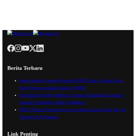
Berita Terbaru
Bapas Baubau Gandeng Rumah BUMN Muna, Perkuat Jalan
Klien Pemasyarakatan Bangun UMKM
Pengukuhan KKKS Bombana: Bupati Burhanuddin Ingatkan
Amanah Tingkatkan Mutu Pendidikan
MIND ID dan Pimpinan Lintas Lembaga Kawal Ketat Proyek
Strategis IGP Pomalaa
Link Penting