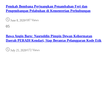
Pemkab Bombana Perjuangkan Penambahan Feri dan
Pengembangan Pelabuhan di Kementerian Perhubungan
•
187 Views
June 8, 2026
05
Bawa Angin Baru: Nasruddin Pimpin Dewan Kehormatan
Daerah PERADI Kendari, Siap Berantas Pelanggaran Kode Etik
•
172 Views
July 25, 2026