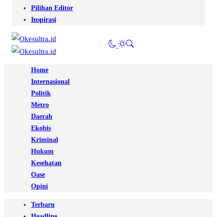
Pilihan Editor
Inspirasi
Home
Internasional
Politik
Metro
Daerah
Ekobis
Kriminal
Hukum
Kesehatan
Oase
Opini
Terbaru
Headline