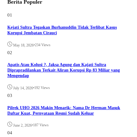
Berita Populer
01
Kejati Sultra Tegaskan Burhanuddin Tidak Terlibat Kasus
Korupsi Jembatan Cirauci
•
234 Views
May 18, 2026
02
Apatis Atau Kolusi ?, Jaksa Agung dan Kajati Sultra
Diprapradilankan Terkait Aliran Korupsi Rp 83 Miliar yang
Mengendap
•
192 Views
July 14, 2026
03
Pilrek UHO 2026 Makin Menarik: Nama Dr Herman Masuk
Daftar Kuat, Pernyataan Resmi Sudah Keluar
•
187 Views
June 2, 2026
04