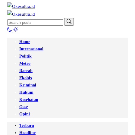
Home
Internasional
Politik
Metro
Daerah
Ekobis
Kriminal
Hukum
Kesehatan
Oase
Opini
Terbaru
Headline