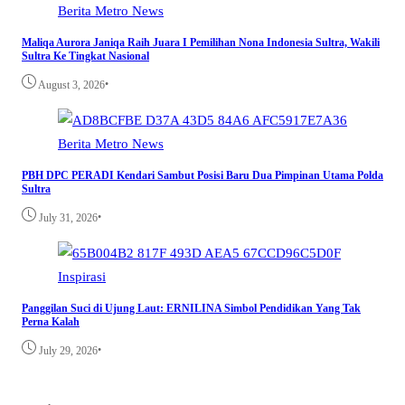
Berita
Metro
News
Maliqa Aurora Janiqa Raih Juara I Pemilihan Nona Indonesia Sultra, Wakili
Sultra Ke Tingkat Nasional
•
August 3, 2026
Berita
Metro
News
PBH DPC PERADI Kendari Sambut Posisi Baru Dua Pimpinan Utama Polda
Sultra
•
July 31, 2026
Inspirasi
Panggilan Suci di Ujung Laut: ERNILINA Simbol Pendidikan Yang Tak
Perna Kalah
•
July 29, 2026