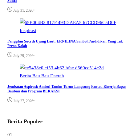
Sultra
•
July 31, 2026
Inspirasi
Panggilan Suci di Ujung Laut: ERNILINA Simbol Pendidikan Yang Tak
Perna Kalah
•
July 29, 2026
Berita
Bau Bau
Daerah
Jembatan Aspirasi: Amirul Tamim Turun Langsung Pantau Kinerja Bapas
Baubau dan Program BERAKSI
•
July 27, 2026
Berita Populer
01