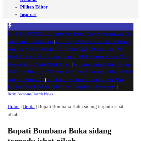
Pilihan Editor
Inspirasi
#1 -
Pilrek USN Kolaka: Ramadhan Tosepu Bawa Semangat Asta Cita
untuk Kemajuan Kampus
|
#2 -
Harga BBM Nonsubsidi di Sulawesi
Tenggara Naik, Pertamina Dex Tembus Rp28.500 per Liter
|
#3 -
Siswi SD Korban Pencabulan Oknum TNI di Konawe Selatan Alami
Depresi Berat, Pelaku Masih Buron
|
#4 -
Janda Penjual Nasi Kuning
di Kendari Diduga Jadi Korban Kredit Fiktif, Terungkap Usai Mediasi
Sengketa Kendaraan
|
#5 -
Kuliah Perdana di Unsultra, Nur Alam
Bagikan Praktik Politik Hukum dari Pengalaman Memimpin
|
Berita
Bombana
Daerah
News
Home
|
Berita
|
Bupati Bombana Buka sidang terpadu isbat
nikah
Bupati Bombana Buka sidang