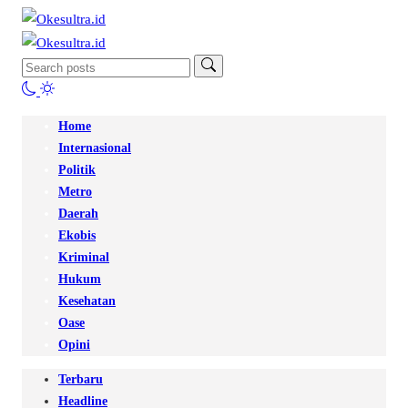
Home
Internasional
Politik
Metro
Daerah
Ekobis
Kriminal
Hukum
Kesehatan
Oase
Opini
Terbaru
Headline