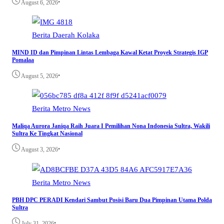
•
August 6, 2026
Berita
Daerah
Kolaka
MIND ID dan Pimpinan Lintas Lembaga Kawal Ketat Proyek Strategis IGP
Pomalaa
•
August 5, 2026
Berita
Metro
News
Maliqa Aurora Janiqa Raih Juara I Pemilihan Nona Indonesia Sultra, Wakili
Sultra Ke Tingkat Nasional
•
August 3, 2026
Berita
Metro
News
PBH DPC PERADI Kendari Sambut Posisi Baru Dua Pimpinan Utama Polda
Sultra
•
July 31, 2026