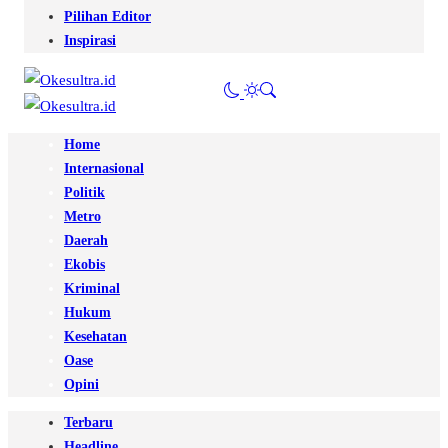
Pilihan Editor
Inspirasi
Home
Internasional
Politik
Metro
Daerah
Ekobis
Kriminal
Hukum
Kesehatan
Oase
Opini
Terbaru
Headline