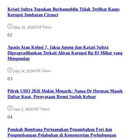
Kejati Sultra Tegaskan Burhanuddin Tidak Terlibat Kasus
Korupsi Jembatan Cirauci
•
234 Views
May 18, 2026
02
Apatis Atau Kolusi ?, Jaksa Agung dan Kajati Sultra
Diprapradilankan Terkait Aliran Korupsi Rp 83 Miliar yang
Mengendap
•
191 Views
July 14, 2026
03
Pilrek UHO 2026 Makin Menarik: Nama Dr Herman Masuk
Daftar Kuat, Pernyataan Resmi Sudah Keluar
•
187 Views
June 2, 2026
04
Pemkab Bombana Perjuangkan Penambahan Feri dan
Pengembangan Pelabuhan di Kementerian Perhubungan