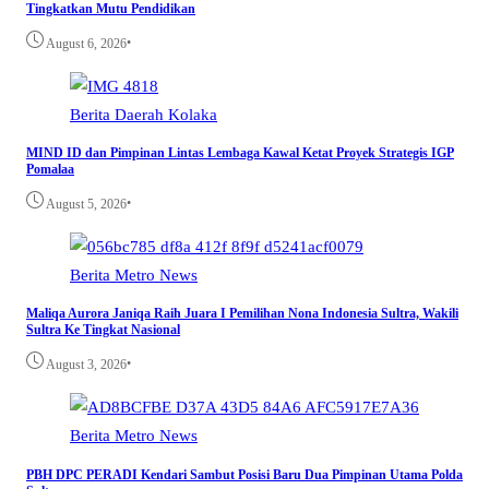
Tingkatkan Mutu Pendidikan
•
August 6, 2026
Berita
Daerah
Kolaka
MIND ID dan Pimpinan Lintas Lembaga Kawal Ketat Proyek Strategis IGP
Pomalaa
•
August 5, 2026
Berita
Metro
News
Maliqa Aurora Janiqa Raih Juara I Pemilihan Nona Indonesia Sultra, Wakili
Sultra Ke Tingkat Nasional
•
August 3, 2026
Berita
Metro
News
PBH DPC PERADI Kendari Sambut Posisi Baru Dua Pimpinan Utama Polda