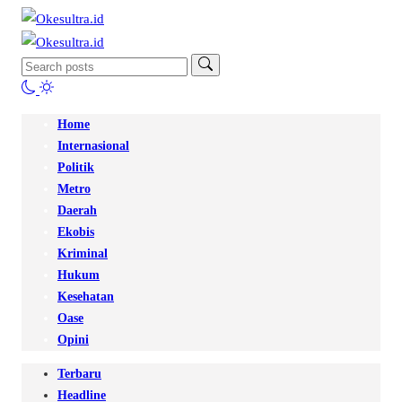
Home
Internasional
Politik
Metro
Daerah
Ekobis
Kriminal
Hukum
Kesehatan
Oase
Opini
Terbaru
Headline