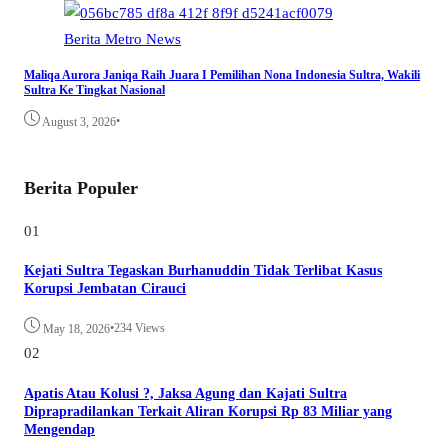
Berita
Metro
News
Maliqa Aurora Janiqa Raih Juara I Pemilihan Nona Indonesia Sultra, Wakili
Sultra Ke Tingkat Nasional
•
August 3, 2026
Berita Populer
01
Kejati Sultra Tegaskan Burhanuddin Tidak Terlibat Kasus
Korupsi Jembatan Cirauci
•
234 Views
May 18, 2026
02
Apatis Atau Kolusi ?, Jaksa Agung dan Kajati Sultra
Diprapradilankan Terkait Aliran Korupsi Rp 83 Miliar yang
Mengendap