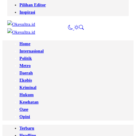
Pilihan Editor
Inspirasi
Home
Internasional
Politik
Metro
Daerah
Ekobis
Kriminal
Hukum
Kesehatan
Oase
Opini
Terbaru
Headline