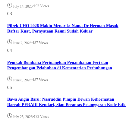
•
192 Views
July 14, 2026
03
Pilrek UHO 2026 Makin Menarik: Nama Dr Herman Masuk
Daftar Kuat, Pernyataan Resmi Sudah Keluar
•
187 Views
June 2, 2026
04
Pemkab Bombana Perjuangkan Penambahan Feri dan
Pengembangan Pelabuhan di Kementerian Perhubungan
•
187 Views
June 8, 2026
05
Bawa Angin Baru: Nasruddin Pimpin Dewan Kehormatan
Daerah PERADI Kendari, Siap Berantas Pelanggaran Kode Etik
•
172 Views
July 25, 2026