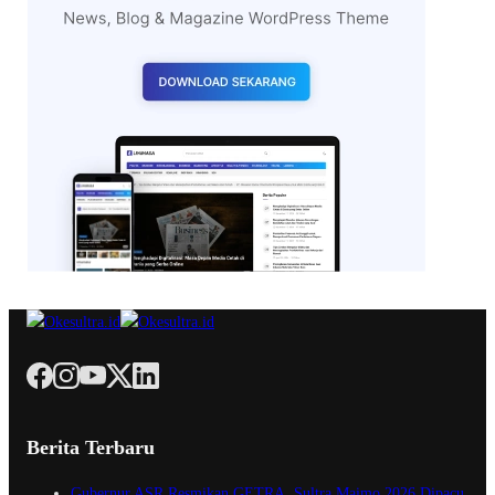
Berita Terbaru
Gubernur ASR Resmikan GETRA, Sultra Maimo 2026 Dipacu