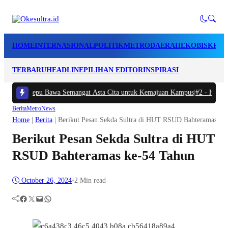
HOME
INTERNASIONAL
POLITIK
METRO
DAERAH
EKOBIS
KRIM
TERBARU
HEADLINE
PILIHAN EDITOR
INSPIRASI
dhan Tosepu Bawa Semangat Asta Cita untuk Kemajuan Kampus
|
#2 -
Harga B
Berita
Metro
News
Home
|
Berita
|
Berikut Pesan Sekda Sultra di HUT RSUD Bahteramas ke
Berikut Pesan Sekda Sultra di HUT
RSUD Bahteramas ke-54 Tahun
October 26, 2024
•
2 Min read
Facebook
Twitter
Mail
WhatsApp