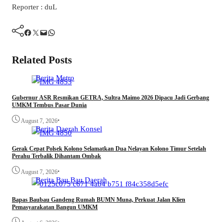
Reporter : duL
Facebook
Twitter
Mail
WhatsApp
Related Posts
Berita
Metro
Gubernur ASR Resmikan GETRA, Sultra Maimo 2026 Dipacu Jadi Gerbang
UMKM Tembus Pasar Dunia
•
August 7, 2026
Berita
Daerah
Konsel
Gerak Cepat Polsek Kolono Selamatkan Dua Nelayan Kolono Timur Setelah
Perahu Terbalik Dihantam Ombak
•
August 7, 2026
Berita
Bau Bau
Daerah
Bapas Baubau Gandeng Rumah BUMN Muna, Perkuat Jalan Klien
Pemasyarakatan Bangun UMKM