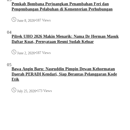
Pemkab Bombana Perjuangkan Penambahan Feri dan
Pengembangan Pelabuhan di Kementerian Perhubungan
•
187 Views
June 8, 2026
04
Pilrek UHO 2026 Makin Menarik: Nama Dr Herman Masuk
Daftar Kuat, Pernyataan Resmi Sudah Keluar
•
187 Views
June 2, 2026
05
Bawa Angin Baru: Nasruddin Pimpin Dewan Kehormatan
Daerah PERADI Kendari, Siap Berantas Pelanggaran Kode
Etik
•
173 Views
July 25, 2026