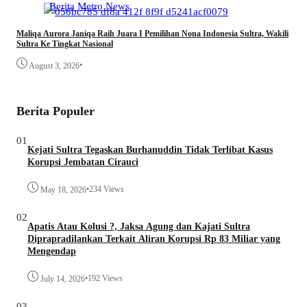
Berita
Metro
News
Maliqa Aurora Janiqa Raih Juara I Pemilihan Nona Indonesia Sultra, Wakili
Sultra Ke Tingkat Nasional
•
August 3, 2026
Berita Populer
01
Kejati Sultra Tegaskan Burhanuddin Tidak Terlibat Kasus
Korupsi Jembatan Cirauci
•
234 Views
May 18, 2026
02
Apatis Atau Kolusi ?, Jaksa Agung dan Kajati Sultra
Diprapradilankan Terkait Aliran Korupsi Rp 83 Miliar yang
Mengendap
•
192 Views
July 14, 2026
03