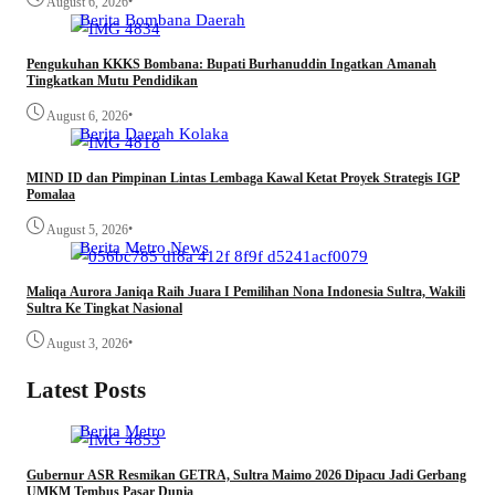
•
August 6, 2026
Berita
Bombana
Daerah
Pengukuhan KKKS Bombana: Bupati Burhanuddin Ingatkan Amanah
Tingkatkan Mutu Pendidikan
•
August 6, 2026
Berita
Daerah
Kolaka
MIND ID dan Pimpinan Lintas Lembaga Kawal Ketat Proyek Strategis IGP
Pomalaa
•
August 5, 2026
Berita
Metro
News
Maliqa Aurora Janiqa Raih Juara I Pemilihan Nona Indonesia Sultra, Wakili
Sultra Ke Tingkat Nasional
•
August 3, 2026
Latest Posts
Berita
Metro
Gubernur ASR Resmikan GETRA, Sultra Maimo 2026 Dipacu Jadi Gerbang
UMKM Tembus Pasar Dunia