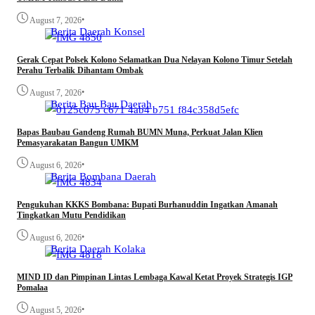
•
August 7, 2026
Berita
Daerah
Konsel
Gerak Cepat Polsek Kolono Selamatkan Dua Nelayan Kolono Timur Setelah
Perahu Terbalik Dihantam Ombak
•
August 7, 2026
Berita
Bau Bau
Daerah
Bapas Baubau Gandeng Rumah BUMN Muna, Perkuat Jalan Klien
Pemasyarakatan Bangun UMKM
•
August 6, 2026
Berita
Bombana
Daerah
Pengukuhan KKKS Bombana: Bupati Burhanuddin Ingatkan Amanah
Tingkatkan Mutu Pendidikan
•
August 6, 2026
Berita
Daerah
Kolaka
MIND ID dan Pimpinan Lintas Lembaga Kawal Ketat Proyek Strategis IGP
Pomalaa
•
August 5, 2026