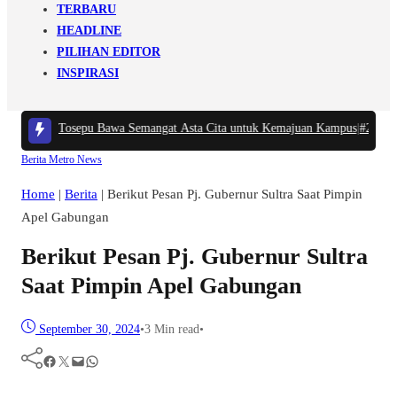
TERBARU
HEADLINE
PILIHAN EDITOR
INSPIRASI
amadhan Tosepu Bawa Semangat Asta Cita untuk Kemajuan Kampus
|
#2 -
Harga
Berita
Metro
News
Home
|
Berita
|
Berikut Pesan Pj. Gubernur Sultra Saat Pimpin
Apel Gabungan
Berikut Pesan Pj. Gubernur Sultra
Saat Pimpin Apel Gabungan
September 30, 2024
•
3 Min read
•
Facebook
Twitter
Mail
WhatsApp