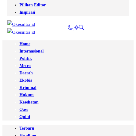
Pilihan Editor
Inspirasi
Home
Internasional
Politik
Metro
Daerah
Ekobis
Kriminal
Hukum
Kesehatan
Oase
Opini
Terbaru
Headline