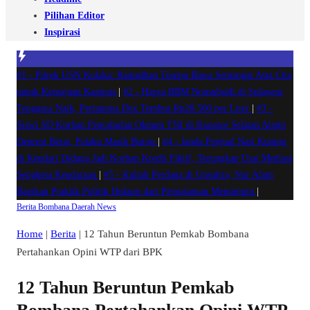
Pilihan Editor
Inspirasi
#1 -
Pilrek USN Kolaka: Ramadhan Tosepu Bawa Semangat Asta Cita
untuk Kemajuan Kampus
|
#2 -
Harga BBM Nonsubsidi di Sulawesi
Tenggara Naik, Pertamina Dex Tembus Rp28.500 per Liter
|
#3 -
Siswi SD Korban Pencabulan Oknum TNI di Konawe Selatan Alami
Depresi Berat, Pelaku Masih Buron
|
#4 -
Janda Penjual Nasi Kuning
di Kendari Diduga Jadi Korban Kredit Fiktif, Terungkap Usai Mediasi
Sengketa Kendaraan
|
#5 -
Kuliah Perdana di Unsultra, Nur Alam
Bagikan Praktik Politik Hukum dari Pengalaman Memimpin
|
Berita
Bombana
Daerah
News
Home
|
Berita
|
12 Tahun Beruntun Pemkab Bombana
Pertahankan Opini WTP dari BPK
12 Tahun Beruntun Pemkab