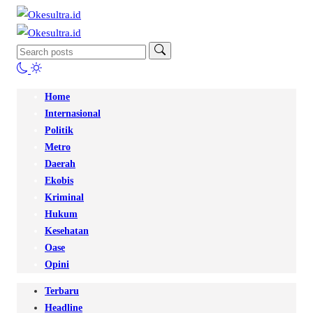
Home
Internasional
Politik
Metro
Daerah
Ekobis
Kriminal
Hukum
Kesehatan
Oase
Opini
Terbaru
Headline