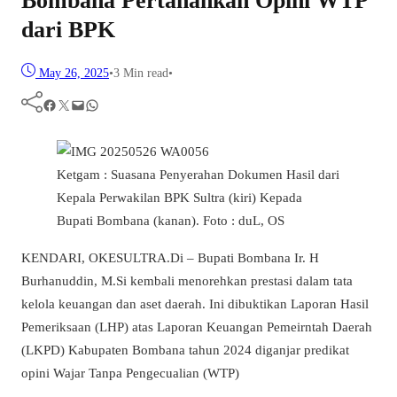
Bombana Pertahankan Opini WTP
dari BPK
May 26, 2025
•
3 Min read
•
Facebook
Twitter
Mail
WhatsApp
Ketgam : Suasana Penyerahan Dokumen Hasil dari
Kepala Perwakilan BPK Sultra (kiri) Kepada
Bupati Bombana (kanan). Foto : duL, OS
KENDARI, OKESULTRA.Di – Bupati Bombana Ir. H
Burhanuddin, M.Si kembali menorehkan prestasi dalam tata
kelola keuangan dan aset daerah. Ini dibuktikan Laporan Hasil
Pemeriksaan (LHP) atas Laporan Keuangan Pemeirntah Daerah
(LKPD) Kabupaten Bombana tahun 2024 diganjar predikat
opini Wajar Tanpa Pengecualian (WTP)