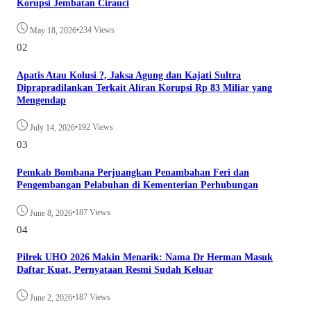
Korupsi Jembatan Cirauci
•
234 Views
May 18, 2026
02
Apatis Atau Kolusi ?, Jaksa Agung dan Kajati Sultra
Diprapradilankan Terkait Aliran Korupsi Rp 83 Miliar yang
Mengendap
•
192 Views
July 14, 2026
03
Pemkab Bombana Perjuangkan Penambahan Feri dan
Pengembangan Pelabuhan di Kementerian Perhubungan
•
187 Views
June 8, 2026
04
Pilrek UHO 2026 Makin Menarik: Nama Dr Herman Masuk
Daftar Kuat, Pernyataan Resmi Sudah Keluar
•
187 Views
June 2, 2026