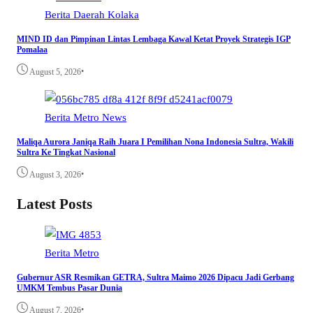
Berita
Daerah
Kolaka
MIND ID dan Pimpinan Lintas Lembaga Kawal Ketat Proyek Strategis IGP
Pomalaa
•
August 5, 2026
Berita
Metro
News
Maliqa Aurora Janiqa Raih Juara I Pemilihan Nona Indonesia Sultra, Wakili
Sultra Ke Tingkat Nasional
•
August 3, 2026
Latest Posts
Berita
Metro
Gubernur ASR Resmikan GETRA, Sultra Maimo 2026 Dipacu Jadi Gerbang
UMKM Tembus Pasar Dunia
•
August 7, 2026