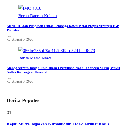
Berita
Daerah
Kolaka
MIND ID dan Pimpinan Lintas Lembaga Kawal Ketat Proyek Strategis IGP
Pomalaa
•
August 5, 2026
Berita
Metro
News
Maliqa Aurora Janiqa Raih Juara I Pemilihan Nona Indonesia Sultra, Wakili
Sultra Ke Tingkat Nasional
•
August 3, 2026
Berita Populer
01
Kejati Sultra Tegaskan Burhanuddin Tidak Terlibat Kasus