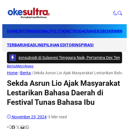
HOME
INTERNASIONAL
POLITIK
METRO
DAERAH
EKOBIS
KRIMINAL
TERBARU
HEADLINE
PILIHAN EDITOR
INSPIRASI
M Nonsubsidi di Sulawesi Tenggara Naik, Pertamina Dex Tembus Rp28.50
Berita
Metro
News
Home
|
Berita
|
Sekda Asrun Lio Ajak Masyarakat Lestarikan Bahasa 
Sekda Asrun Lio Ajak Masyarakat
Lestarikan Bahasa Daerah di
Festival Tunas Bahasa Ibu
November 23, 2024
•
3 Min read
Facebook
Twitter
Mail
WhatsApp