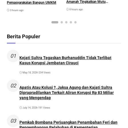
Amanah Tingkatkan Mutu
Pemasyarakatan Bangun UMKM
Pendidikan
6 hours ago
3 hours ago
Berita Populer
01
Kejati Sultra Tegaskan Burhanuddin Tidak Terlibat
Kasus Korupsi Jembatan Cirauci
May 18, 2026
•
234 Views
02
Apatis Atau Kolusi ?, Jaksa Agung dan Kajati Sultra
Diprapradilankan Terkait Aliran Korupsi Rp 83 Miliar
yang Mengendap
July 14, 2026
•
191 Views
03
Pemkab Bombana Perjuangkan Penambahan Feri dan
Pengembangan Pelabuhan di Kementerian