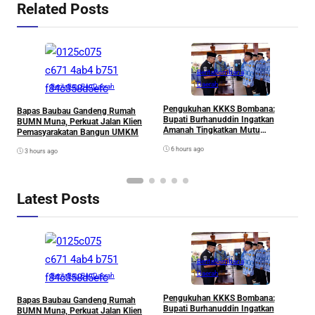
Related Posts
Berita
Bombana
M
Daerah
L
Berita
Bau Bau
Daerah
S
Pengukuhan KKKS Bombana:
Bapas Baubau Gandeng Rumah
Bupati Burhanuddin Ingatkan
BUMN Muna, Perkuat Jalan Klien
Amanah Tingkatkan Mutu
Pemasyarakatan Bangun UMKM
Pendidikan
6 hours ago
3 hours ago
Latest Posts
Berita
Bombana
M
Daerah
L
Berita
Bau Bau
Daerah
S
Pengukuhan KKKS Bombana:
Bapas Baubau Gandeng Rumah
Bupati Burhanuddin Ingatkan
BUMN Muna, Perkuat Jalan Klien