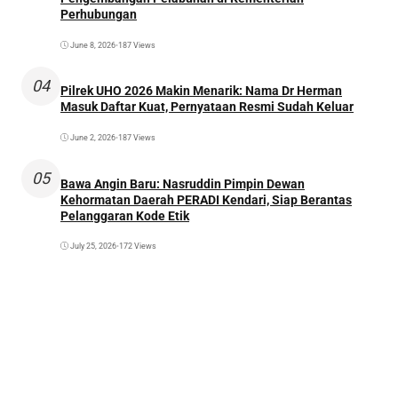
Perhubungan
June 8, 2026
•
187 Views
04
Pilrek UHO 2026 Makin Menarik: Nama Dr Herman
Masuk Daftar Kuat, Pernyataan Resmi Sudah Keluar
June 2, 2026
•
187 Views
05
Bawa Angin Baru: Nasruddin Pimpin Dewan
Kehormatan Daerah PERADI Kendari, Siap Berantas
Pelanggaran Kode Etik
July 25, 2026
•
172 Views