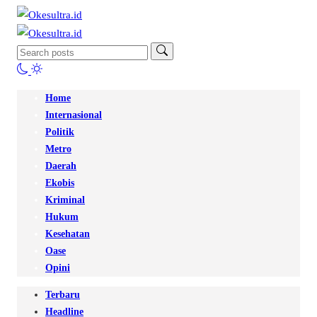
Home
Internasional
Politik
Metro
Daerah
Ekobis
Kriminal
Hukum
Kesehatan
Oase
Opini
Terbaru
Headline