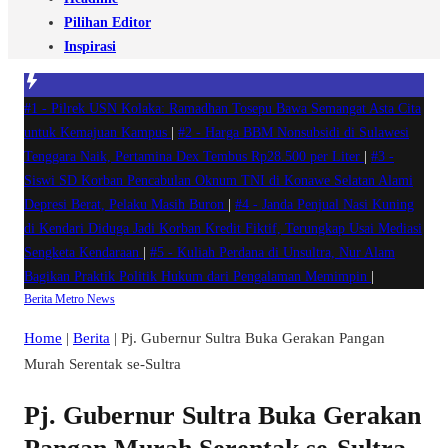
Pilihan Editor
Inspirasi
#1 -
Pilrek USN Kolaka: Ramadhan Tosepu Bawa Semangat Asta Cita
untuk Kemajuan Kampus
|
#2 -
Harga BBM Nonsubsidi di Sulawesi
Tenggara Naik, Pertamina Dex Tembus Rp28.500 per Liter
|
#3 -
Siswi SD Korban Pencabulan Oknum TNI di Konawe Selatan Alami
Depresi Berat, Pelaku Masih Buron
|
#4 -
Janda Penjual Nasi Kuning
di Kendari Diduga Jadi Korban Kredit Fiktif, Terungkap Usai Mediasi
Sengketa Kendaraan
|
#5 -
Kuliah Perdana di Unsultra, Nur Alam
Bagikan Praktik Politik Hukum dari Pengalaman Memimpin
|
Berita
Metro
News
Home
|
Berita
|
Pj. Gubernur Sultra Buka Gerakan Pangan
Murah Serentak se-Sultra
Pj. Gubernur Sultra Buka Gerakan