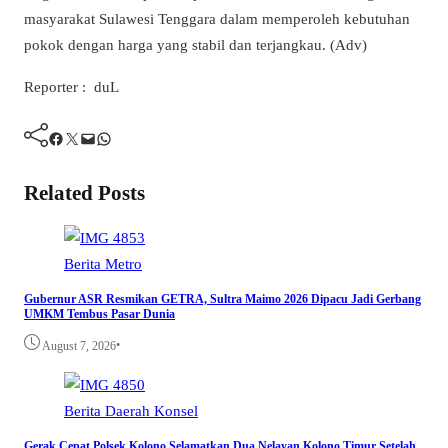
masyarakat Sulawesi Tenggara dalam memperoleh kebutuhan
pokok dengan harga yang stabil dan terjangkau. (Adv)
Reporter : duL
Facebook
Twitter
Mail
WhatsApp
Related Posts
Berita
Metro
Gubernur ASR Resmikan GETRA, Sultra Maimo 2026 Dipacu Jadi Gerbang
UMKM Tembus Pasar Dunia
•
August 7, 2026
Berita
Daerah
Konsel
Gerak Cepat Polsek Kolono Selamatkan Dua Nelayan Kolono Timur Setelah