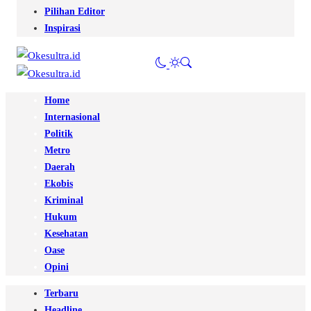
Pilihan Editor
Inspirasi
Home
Internasional
Politik
Metro
Daerah
Ekobis
Kriminal
Hukum
Kesehatan
Oase
Opini
Terbaru
Headline