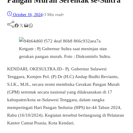
Pangan Murah Serentak se-Sultra
October 16, 2024
•
3 Min read
•
Facebook
Twitter
Mail
WhatsApp
Ketgam : Pj Gubernur Sultra saat meninjau stan
gerakan pangan murah. Foto : Diskominfo Sultra.
KENDARI, OKESULTRA.ID– Pj. Gubernur Sulawesi
Tenggara, Komjen Pol. (P) Dr (H.C) Andap Budhi Revianto,
S.I.K., M.H., secara resmi membuka Gerakan Pangan Murah
(GPM) serentak secara nasional yang dilaksanakan di 17
kabupaten/kota se-Sulawesi Tenggara, dalam rangka
memperingati Hari Pangan Sedunia (HPS) ke-44 Tahun 2024,
Rabu (16/10/2024). Kegiatan tersebut berlangsung di Pelataran
Kantor Camat Poasia, Kota Kendari.