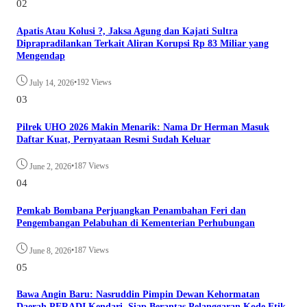
02
Apatis Atau Kolusi ?, Jaksa Agung dan Kajati Sultra
Diprapradilankan Terkait Aliran Korupsi Rp 83 Miliar yang
Mengendap
•
192 Views
July 14, 2026
03
Pilrek UHO 2026 Makin Menarik: Nama Dr Herman Masuk
Daftar Kuat, Pernyataan Resmi Sudah Keluar
•
187 Views
June 2, 2026
04
Pemkab Bombana Perjuangkan Penambahan Feri dan
Pengembangan Pelabuhan di Kementerian Perhubungan
•
187 Views
June 8, 2026
05
Bawa Angin Baru: Nasruddin Pimpin Dewan Kehormatan
Daerah PERADI Kendari, Siap Berantas Pelanggaran Kode Etik