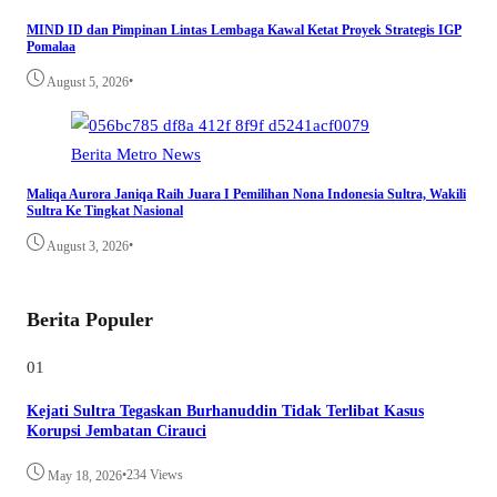
MIND ID dan Pimpinan Lintas Lembaga Kawal Ketat Proyek Strategis IGP
Pomalaa
•
August 5, 2026
Berita
Metro
News
Maliqa Aurora Janiqa Raih Juara I Pemilihan Nona Indonesia Sultra, Wakili
Sultra Ke Tingkat Nasional
•
August 3, 2026
Berita Populer
01
Kejati Sultra Tegaskan Burhanuddin Tidak Terlibat Kasus
Korupsi Jembatan Cirauci
•
234 Views
May 18, 2026