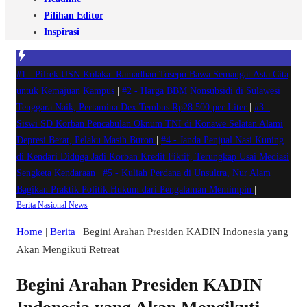
Pilihan Editor
Inspirasi
#1 -
Pilrek USN Kolaka: Ramadhan Tosepu Bawa Semangat Asta Cita
untuk Kemajuan Kampus
|
#2 -
Harga BBM Nonsubsidi di Sulawesi
Tenggara Naik, Pertamina Dex Tembus Rp28.500 per Liter
|
#3 -
Siswi SD Korban Pencabulan Oknum TNI di Konawe Selatan Alami
Depresi Berat, Pelaku Masih Buron
|
#4 -
Janda Penjual Nasi Kuning
di Kendari Diduga Jadi Korban Kredit Fiktif, Terungkap Usai Mediasi
Sengketa Kendaraan
|
#5 -
Kuliah Perdana di Unsultra, Nur Alam
Bagikan Praktik Politik Hukum dari Pengalaman Memimpin
|
Berita
Nasional
News
Home
|
Berita
|
Begini Arahan Presiden KADIN Indonesia yang
Akan Mengikuti Retreat
Begini Arahan Presiden KADIN