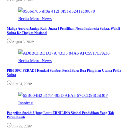
Berita
Metro
News
Maliqa Aurora Janiqa Raih Juara I Pemilihan Nona Indonesia Sultra, Wakili
Sultra Ke Tingkat Nasional
•
August 3, 2026
Berita
Metro
News
PBH DPC PERADI Kendari Sambut Posisi Baru Dua Pimpinan Utama Polda
Sultra
•
July 31, 2026
Inspirasi
Panggilan Suci di Ujung Laut: ERNILINA Simbol Pendidikan Yang Tak
Perna Kalah
•
July 29, 2026