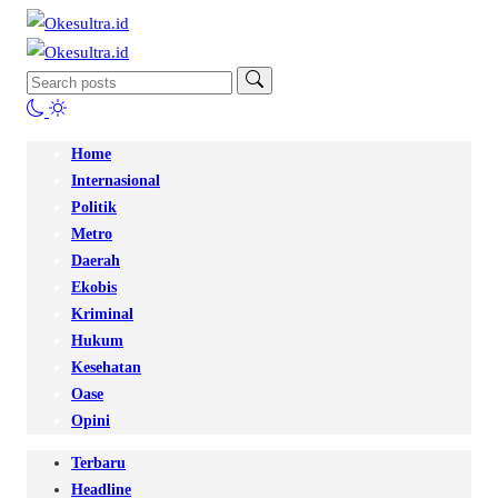
Home
Internasional
Politik
Metro
Daerah
Ekobis
Kriminal
Hukum
Kesehatan
Oase
Opini
Terbaru
Headline