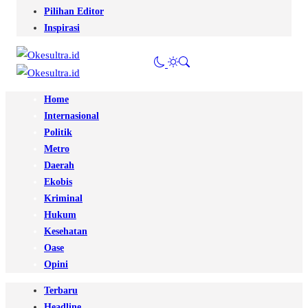
Pilihan Editor
Inspirasi
Home
Internasional
Politik
Metro
Daerah
Ekobis
Kriminal
Hukum
Kesehatan
Oase
Opini
Terbaru
Headline