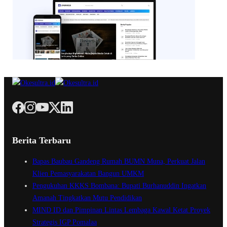
Berita Terbaru
Bapas Baubau Gandeng Rumah BUMN Muna, Perkuat Jalan
Klien Pemasyarakatan Bangun UMKM
Pengukuhan KKKS Bombana: Bupati Burhanuddin Ingatkan
Amanah Tingkatkan Mutu Pendidikan
MIND ID dan Pimpinan Lintas Lembaga Kawal Ketat Proyek
Strategis IGP Pomalaa