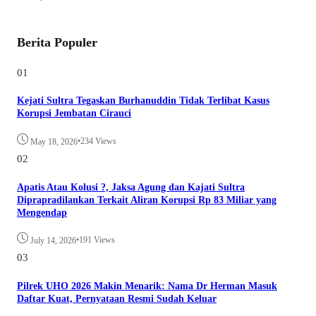
Berita Populer
01
Kejati Sultra Tegaskan Burhanuddin Tidak Terlibat Kasus
Korupsi Jembatan Cirauci
•
234 Views
May 18, 2026
02
Apatis Atau Kolusi ?, Jaksa Agung dan Kajati Sultra
Diprapradilankan Terkait Aliran Korupsi Rp 83 Miliar yang
Mengendap
•
191 Views
July 14, 2026
03
Pilrek UHO 2026 Makin Menarik: Nama Dr Herman Masuk
Daftar Kuat, Pernyataan Resmi Sudah Keluar