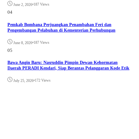
•
187 Views
June 2, 2026
04
Pemkab Bombana Perjuangkan Penambahan Feri dan
Pengembangan Pelabuhan di Kementerian Perhubungan
•
187 Views
June 8, 2026
05
Bawa Angin Baru: Nasruddin Pimpin Dewan Kehormatan
Daerah PERADI Kendari, Siap Berantas Pelanggaran Kode Etik
•
172 Views
July 25, 2026