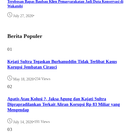
Terobosan Bapas Baubau Klien Pemasyarakatan Jadi Duta Konservasi di
Wakatobi
•
July 27, 2026
Berita Populer
01
Kejati Sultra Tegaskan Burhanuddin Tidak Terlibat Kasus
Korupsi Jembatan Cirauci
•
234 Views
May 18, 2026
02
Apatis Atau Kolusi ?, Jaksa Agung dan Kajati Sultra
Diprapradilankan Terkait Aliran Korupsi Rp 83 Miliar yang
Mengendap
•
191 Views
July 14, 2026
03