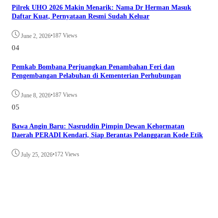
Pilrek UHO 2026 Makin Menarik: Nama Dr Herman Masuk
Daftar Kuat, Pernyataan Resmi Sudah Keluar
•
187 Views
June 2, 2026
04
Pemkab Bombana Perjuangkan Penambahan Feri dan
Pengembangan Pelabuhan di Kementerian Perhubungan
•
187 Views
June 8, 2026
05
Bawa Angin Baru: Nasruddin Pimpin Dewan Kehormatan
Daerah PERADI Kendari, Siap Berantas Pelanggaran Kode Etik
•
172 Views
July 25, 2026