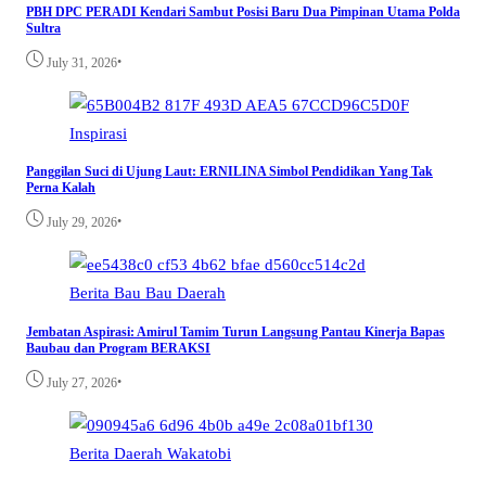
PBH DPC PERADI Kendari Sambut Posisi Baru Dua Pimpinan Utama Polda
Sultra
•
July 31, 2026
Inspirasi
Panggilan Suci di Ujung Laut: ERNILINA Simbol Pendidikan Yang Tak
Perna Kalah
•
July 29, 2026
Berita
Bau Bau
Daerah
Jembatan Aspirasi: Amirul Tamim Turun Langsung Pantau Kinerja Bapas
Baubau dan Program BERAKSI
•
July 27, 2026
Berita
Daerah
Wakatobi