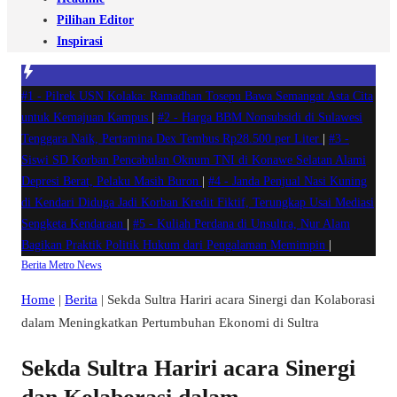
Pilihan Editor
Inspirasi
#1 -
Pilrek USN Kolaka: Ramadhan Tosepu Bawa Semangat Asta Cita
untuk Kemajuan Kampus
|
#2 -
Harga BBM Nonsubsidi di Sulawesi
Tenggara Naik, Pertamina Dex Tembus Rp28.500 per Liter
|
#3 -
Siswi SD Korban Pencabulan Oknum TNI di Konawe Selatan Alami
Depresi Berat, Pelaku Masih Buron
|
#4 -
Janda Penjual Nasi Kuning
di Kendari Diduga Jadi Korban Kredit Fiktif, Terungkap Usai Mediasi
Sengketa Kendaraan
|
#5 -
Kuliah Perdana di Unsultra, Nur Alam
Bagikan Praktik Politik Hukum dari Pengalaman Memimpin
|
Berita
Metro
News
Home
|
Berita
|
Sekda Sultra Hariri acara Sinergi dan Kolaborasi
dalam Meningkatkan Pertumbuhan Ekonomi di Sultra
Sekda Sultra Hariri acara Sinergi