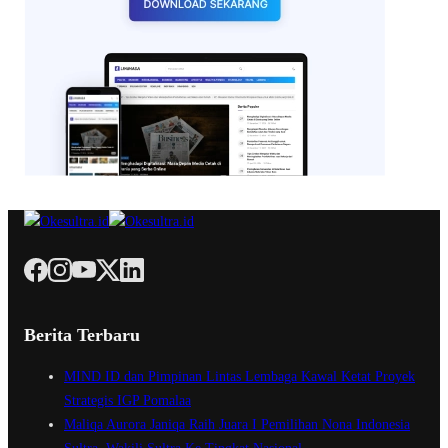
Berita Terbaru
MIND ID dan Pimpinan Lintas Lembaga Kawal Ketat Proyek
Strategis IGP Pomalaa
Maliqa Aurora Janiqa Raih Juara I Pemilihan Nona Indonesia