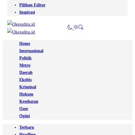
Pilihan Editor
Inspirasi
Home
Internasional
Politik
Metro
Daerah
Ekobis
Kriminal
Hukum
Kesehatan
Oase
Opini
Terbaru
Headline