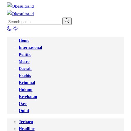
Home
Internasional
Politik
Metro
Daerah
Ekobis
Kriminal
Hukum
Kesehatan
Oase
Opini
Terbaru
Headline