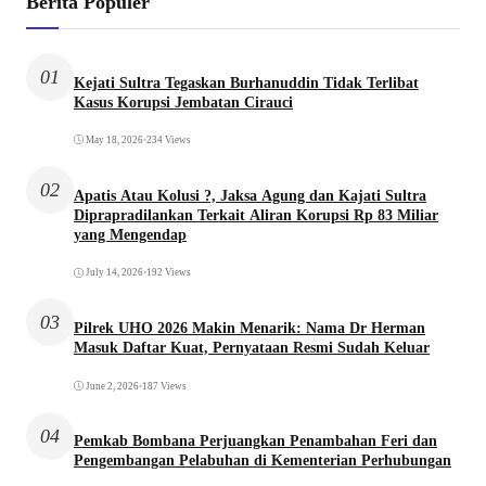
Berita Populer
01
Kejati Sultra Tegaskan Burhanuddin Tidak Terlibat
Kasus Korupsi Jembatan Cirauci
May 18, 2026
•
234 Views
02
Apatis Atau Kolusi ?, Jaksa Agung dan Kajati Sultra
Diprapradilankan Terkait Aliran Korupsi Rp 83 Miliar
yang Mengendap
July 14, 2026
•
192 Views
03
Pilrek UHO 2026 Makin Menarik: Nama Dr Herman
Masuk Daftar Kuat, Pernyataan Resmi Sudah Keluar
June 2, 2026
•
187 Views
04
Pemkab Bombana Perjuangkan Penambahan Feri dan
Pengembangan Pelabuhan di Kementerian Perhubungan