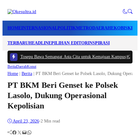
HOME
INTERNASIONAL
POLITIK
METRO
DAERAH
EKOBIS
KRIM
TERBARU
HEADLINE
PILIHAN EDITOR
INSPIRASI
Ramadhan Tosepu Bawa Semangat Asta Cita untuk Kemajuan Kampus
|
#2 -
Harg
Berita
Daerah
Konut
Home
|
Berita
|
PT BKM Beri Genset ke Polsek Lasolo, Dukung Operasion
PT BKM Beri Genset ke Polsek
Lasolo, Dukung Operasional
Kepolisian
April 23, 2026
•
2 Min read
Facebook
Twitter
Mail
WhatsApp