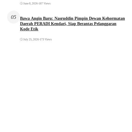
June 8, 2026
•
187 Views
05
Bawa Angin Baru: Nasruddin Pimpin Dewan Kehormatan
Daerah PERADI Kendari, Siap Berantas Pelanggaran
Kode Etik
July 25, 2026
•
173 Views