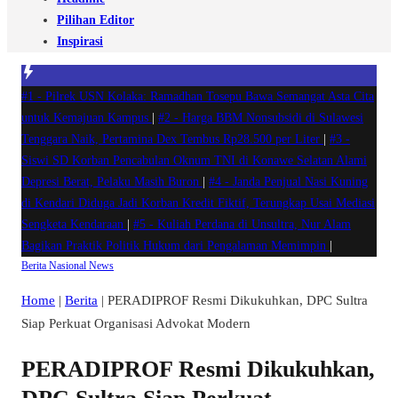
Pilihan Editor
Inspirasi
#1 -
Pilrek USN Kolaka: Ramadhan Tosepu Bawa Semangat Asta Cita
untuk Kemajuan Kampus
|
#2 -
Harga BBM Nonsubsidi di Sulawesi
Tenggara Naik, Pertamina Dex Tembus Rp28.500 per Liter
|
#3 -
Siswi SD Korban Pencabulan Oknum TNI di Konawe Selatan Alami
Depresi Berat, Pelaku Masih Buron
|
#4 -
Janda Penjual Nasi Kuning
di Kendari Diduga Jadi Korban Kredit Fiktif, Terungkap Usai Mediasi
Sengketa Kendaraan
|
#5 -
Kuliah Perdana di Unsultra, Nur Alam
Bagikan Praktik Politik Hukum dari Pengalaman Memimpin
|
Berita
Nasional
News
Home
|
Berita
|
PERADIPROF Resmi Dikukuhkan, DPC Sultra
Siap Perkuat Organisasi Advokat Modern
PERADIPROF Resmi Dikukuhkan,