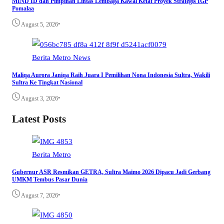
MIND ID dan Pimpinan Lintas Lembaga Kawal Ketat Proyek Strategis IGP
Pomalaa
•
August 5, 2026
Berita
Metro
News
Maliqa Aurora Janiqa Raih Juara I Pemilihan Nona Indonesia Sultra, Wakili
Sultra Ke Tingkat Nasional
•
August 3, 2026
Latest Posts
Berita
Metro
Gubernur ASR Resmikan GETRA, Sultra Maimo 2026 Dipacu Jadi Gerbang
UMKM Tembus Pasar Dunia
•
August 7, 2026