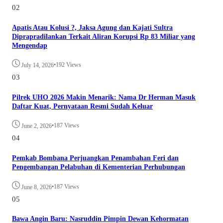
02
Apatis Atau Kolusi ?, Jaksa Agung dan Kajati Sultra
Diprapradilankan Terkait Aliran Korupsi Rp 83 Miliar yang
Mengendap
•
192 Views
July 14, 2026
03
Pilrek UHO 2026 Makin Menarik: Nama Dr Herman Masuk
Daftar Kuat, Pernyataan Resmi Sudah Keluar
•
187 Views
June 2, 2026
04
Pemkab Bombana Perjuangkan Penambahan Feri dan
Pengembangan Pelabuhan di Kementerian Perhubungan
•
187 Views
June 8, 2026
05
Bawa Angin Baru: Nasruddin Pimpin Dewan Kehormatan