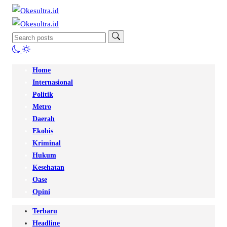
Home
Internasional
Politik
Metro
Daerah
Ekobis
Kriminal
Hukum
Kesehatan
Oase
Opini
Terbaru
Headline