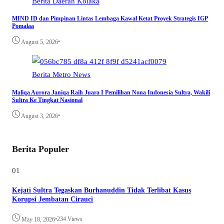
Berita
Daerah
Kolaka
MIND ID dan Pimpinan Lintas Lembaga Kawal Ketat Proyek Strategis IGP
Pomalaa
•
August 5, 2026
Berita
Metro
News
Maliqa Aurora Janiqa Raih Juara I Pemilihan Nona Indonesia Sultra, Wakili
Sultra Ke Tingkat Nasional
•
August 3, 2026
Berita Populer
01
Kejati Sultra Tegaskan Burhanuddin Tidak Terlibat Kasus
Korupsi Jembatan Cirauci
•
234 Views
May 18, 2026