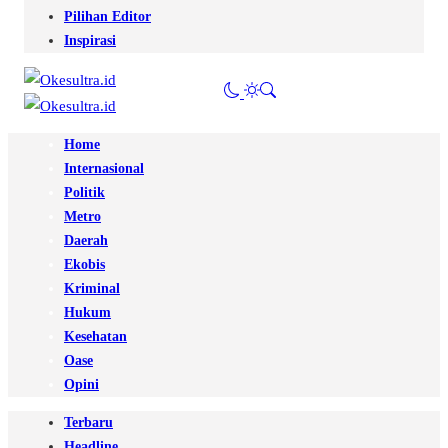
Pilihan Editor
Inspirasi
Home
Internasional
Politik
Metro
Daerah
Ekobis
Kriminal
Hukum
Kesehatan
Oase
Opini
Terbaru
Headline