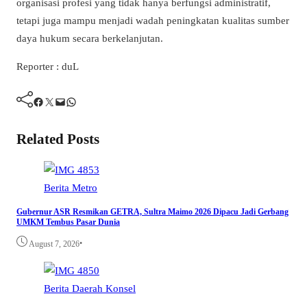
organisasi profesi yang tidak hanya berfungsi administratif,
tetapi juga mampu menjadi wadah peningkatan kualitas sumber
daya hukum secara berkelanjutan.
Reporter : duL
Facebook
Twitter
Mail
WhatsApp
Related Posts
Berita
Metro
Gubernur ASR Resmikan GETRA, Sultra Maimo 2026 Dipacu Jadi Gerbang
UMKM Tembus Pasar Dunia
•
August 7, 2026
Berita
Daerah
Konsel