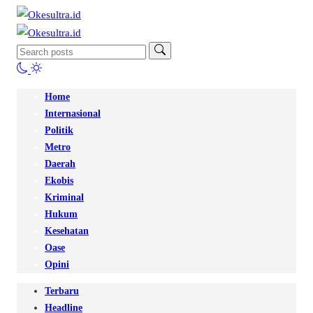
Home
Internasional
Politik
Metro
Daerah
Ekobis
Kriminal
Hukum
Kesehatan
Oase
Opini
Terbaru
Headline