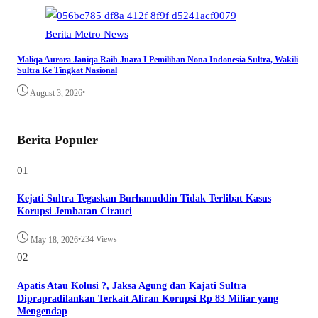
Berita
Metro
News
Maliqa Aurora Janiqa Raih Juara I Pemilihan Nona Indonesia Sultra, Wakili
Sultra Ke Tingkat Nasional
•
August 3, 2026
Berita Populer
01
Kejati Sultra Tegaskan Burhanuddin Tidak Terlibat Kasus
Korupsi Jembatan Cirauci
•
234 Views
May 18, 2026
02
Apatis Atau Kolusi ?, Jaksa Agung dan Kajati Sultra
Diprapradilankan Terkait Aliran Korupsi Rp 83 Miliar yang
Mengendap