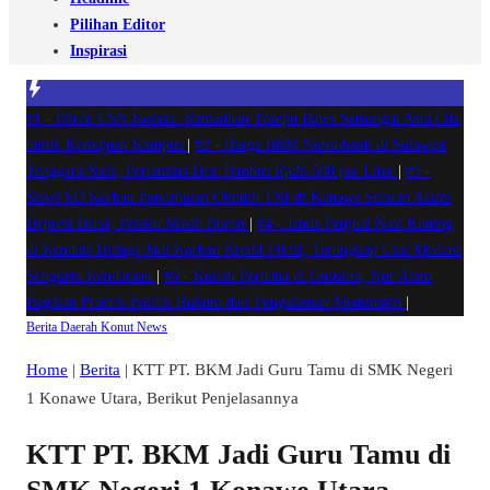
Pilihan Editor
Inspirasi
#1 -
Pilrek USN Kolaka: Ramadhan Tosepu Bawa Semangat Asta Cita
untuk Kemajuan Kampus
|
#2 -
Harga BBM Nonsubsidi di Sulawesi
Tenggara Naik, Pertamina Dex Tembus Rp28.500 per Liter
|
#3 -
Siswi SD Korban Pencabulan Oknum TNI di Konawe Selatan Alami
Depresi Berat, Pelaku Masih Buron
|
#4 -
Janda Penjual Nasi Kuning
di Kendari Diduga Jadi Korban Kredit Fiktif, Terungkap Usai Mediasi
Sengketa Kendaraan
|
#5 -
Kuliah Perdana di Unsultra, Nur Alam
Bagikan Praktik Politik Hukum dari Pengalaman Memimpin
|
Berita
Daerah
Konut
News
Home
|
Berita
|
KTT PT. BKM Jadi Guru Tamu di SMK Negeri
1 Konawe Utara, Berikut Penjelasannya
KTT PT. BKM Jadi Guru Tamu di