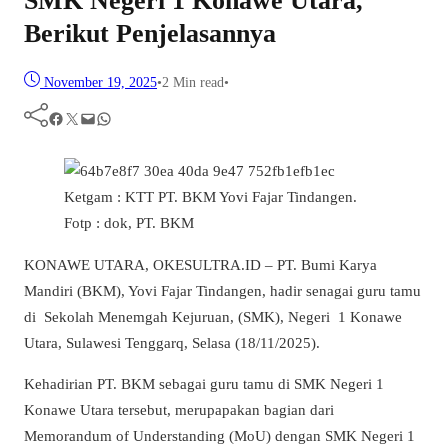
SMK Negeri 1 Konawe Utara,
Berikut Penjelasannya
November 19, 2025
•
2 Min read
•
Facebook
Twitter
Mail
WhatsApp
Ketgam : KTT PT. BKM Yovi Fajar Tindangen.
Fotp : dok, PT. BKM
KONAWE UTARA, OKESULTRA.ID – PT. Bumi Karya
Mandiri (BKM), Yovi Fajar Tindangen, hadir senagai guru tamu
di
Sekolah Menemgah Kejuruan, (SMK), Negeri
1 Konawe
Utara, Sulawesi Tenggarq, Selasa (18/11/2025).
Kehadirian PT. BKM sebagai guru tamu di SMK Negeri 1
Konawe Utara tersebut, merupapakan bagian dari
Memorandum of Understanding (MoU) dengan SMK Negeri 1