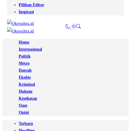
Pilihan Editor
Inspirasi
Home
Internasional
Politik
Metro
Daerah
Ekobis
Kriminal
Hukum
Kesehatan
Oase
Opini
Terbaru
Headline