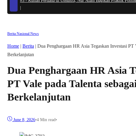
#5 -
Kuliah Perdana di Unsultra, Nur Alam Bagikan Praktik Poli
|
Berita
Nasional
News
Home
|
Berita
|
Dua Penghargaan HR Asia Tegaskan Investasi PT Va
Berkelanjutan
Dua Penghargaan HR Asia Te
PT Vale pada Talenta sebagai
Berkelanjutan
June 8, 2026
•
4 Min read
•