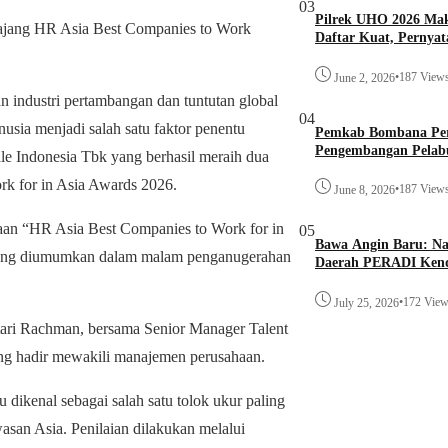
03
Pilrek UHO 2026 Ma
ajang HR Asia Best Companies to Work
Daftar Kuat, Pernya
•
187 View
June 2, 2026
dustri pertambangan dan tuntutan global
04
nusia menjadi salah satu faktor penentu
Pemkab Bombana Per
Pengembangan Pelab
ale Indonesia Tbk yang berhasil meraih dua
k for in Asia Awards 2026.
•
187 View
June 8, 2026
gaan “HR Asia Best Companies to Work for in
05
Bawa Angin Baru: N
yang diumumkan dalam malam penganugerahan
Daerah PERADI Kenda
•
172 Vie
July 25, 2026
tari Rachman, bersama Senior Manager Talent
g hadir mewakili manajemen perusahaan.
 dikenal sebagai salah satu tolok ukur paling
wasan Asia. Penilaian dilakukan melalui