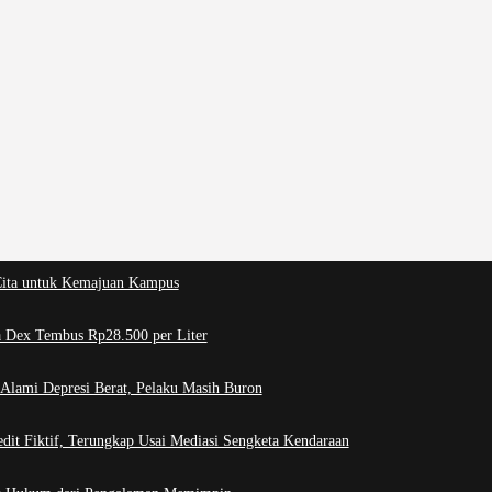
Cita untuk Kemajuan Kampus
a Dex Tembus Rp28.500 per Liter
lami Depresi Berat, Pelaku Masih Buron
dit Fiktif, Terungkap Usai Mediasi Sengketa Kendaraan