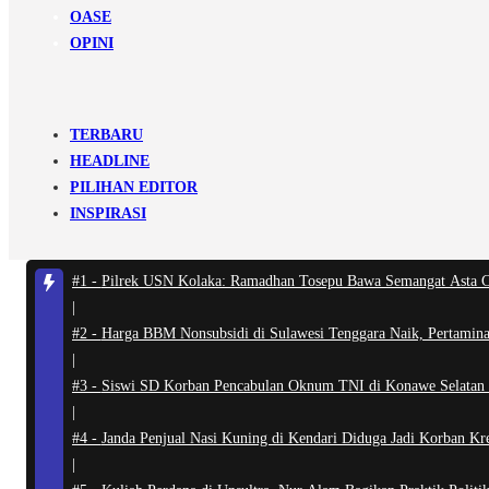
OASE
OPINI
TERBARU
HEADLINE
PILIHAN EDITOR
INSPIRASI
#1 -
Pilrek USN Kolaka: Ramadhan Tosepu Bawa Semangat Asta 
|
#2 -
Harga BBM Nonsubsidi di Sulawesi Tenggara Naik, Pertamin
|
#3 -
Siswi SD Korban Pencabulan Oknum TNI di Konawe Selatan A
|
#4 -
Janda Penjual Nasi Kuning di Kendari Diduga Jadi Korban Kre
|