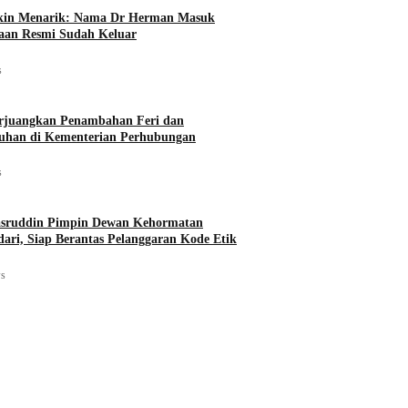
kin Menarik: Nama Dr Herman Masuk
taan Resmi Sudah Keluar
s
juangkan Penambahan Feri dan
uhan di Kementerian Perhubungan
s
asruddin Pimpin Dewan Kehormatan
ri, Siap Berantas Pelanggaran Kode Etik
ws