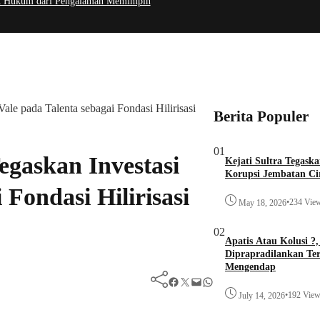
tik Hukum dari Pengalaman Memimpin
le pada Talenta sebagai Fondasi Hilirisasi
Berita Populer
01
gaskan Investasi
Kejati Sultra Tegask
Korupsi Jembatan Ci
 Fondasi Hilirisasi
•
234 Vie
May 18, 2026
02
Apatis Atau Kolusi ?
Diprapradilankan Ter
Mengendap
Facebook
Twitter
Mail
WhatsApp
•
192 Vie
July 14, 2026