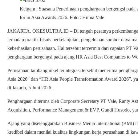
Ketgam : Suasana Penerimaan penghargaan bergengsi pada 
for in Asia Awards 2026. Foto : Huma Vale
JAKARTA. OKESULTRA.ID – Di tengah pesatnya perkembangan in
terhadap praktik bisnis berkelanjutan, pengelolaan sumber daya ma
keberhasilan perusahaan. Hal tersebut tercermin dari capaian PT V
penghargaan bergengsi pada ajang HR Asia Best Companies to Wor
Perusahaan tambang nikel terintegrasi tersebut menerima penghar
Asia 2026” dan “HR Asia People Transformation Award 2026”, 
di Jakarta, 5 Juni 2026.
Penghargaan diterima oleh Corporate Secretary PT Vale, Ranty As
Acquisition, Performance Management & EVP, Gandi Husodo, yan
Ajang yang diselenggarakan Business Media International (BMI) itu
kredibel dalam menilai kualitas lingkungan kerja perusahaan di ka