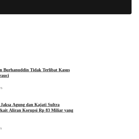
an Burhanuddin Tidak Terlibat Kasus
rauci
ws
, Jaksa Agung dan Kajati Sultra
kait Aliran Korupsi Rp 83 Miliar yang
ws