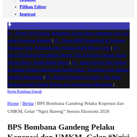
Pilihan Editor
Inspirasi
#1 -
Pilrek USN Kolaka: Ramadhan Tosepu Bawa Semangat Asta Cita
untuk Kemajuan Kampus
|
#2 -
Harga BBM Nonsubsidi di Sulawesi
Tenggara Naik, Pertamina Dex Tembus Rp28.500 per Liter
|
#3 -
Siswi SD Korban Pencabulan Oknum TNI di Konawe Selatan Alami
Depresi Berat, Pelaku Masih Buron
|
#4 -
Janda Penjual Nasi Kuning
di Kendari Diduga Jadi Korban Kredit Fiktif, Terungkap Usai Mediasi
Sengketa Kendaraan
|
#5 -
Kuliah Perdana di Unsultra, Nur Alam
Bagikan Praktik Politik Hukum dari Pengalaman Memimpin
|
Berita
Bombana
Daerah
Home
|
Berita
|
BPS Bombana Gandeng Pelaku Koperasi dan
UMKM, Gelar “Ngisi Bareng” Sensus Ekonomi 2026
BPS Bombana Gandeng Pelaku