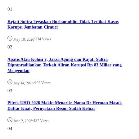
01
Kejati Sultra Tegaskan Burhanuddin Tidak Terlibat Kasus
Korupsi Jembatan Cirauci
•
234 Views
May 18, 2026
02
Apatis Atau Kolusi ?, Jaksa Agung dan Kajati Sultra
Diprapradilankan Terkait Aliran Korupsi Rp 83 Miliar yang
Mengendap
•
192 Views
July 14, 2026
03
Pilrek UHO 2026 Makin Menarik: Nama Dr Herman Masuk
Daftar Kuat, Pernyataan Resmi Sudah Keluar
•
187 Views
June 2, 2026
04