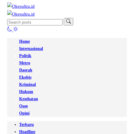
Home
Internasional
Politik
Metro
Daerah
Ekobis
Kriminal
Hukum
Kesehatan
Oase
Opini
Terbaru
Headline