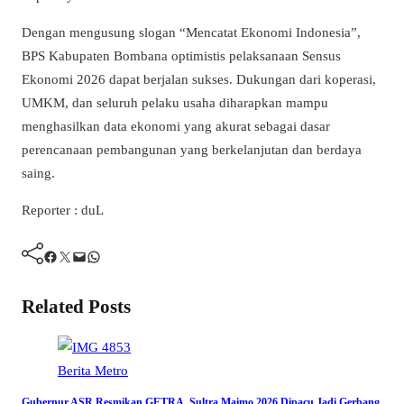
Dengan mengusung slogan
“Mencatat Ekonomi Indonesia”
,
BPS Kabupaten Bombana optimistis pelaksanaan Sensus
Ekonomi 2026 dapat berjalan sukses. Dukungan dari koperasi,
UMKM, dan seluruh pelaku usaha diharapkan mampu
menghasilkan data ekonomi yang akurat sebagai dasar
perencanaan pembangunan yang berkelanjutan dan berdaya
saing.
Reporter : duL
Facebook
Twitter
Mail
WhatsApp
Related Posts
Berita
Metro
Gubernur ASR Resmikan GETRA, Sultra Maimo 2026 Dipacu Jadi Gerbang