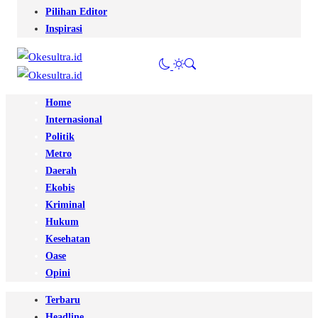
Pilihan Editor
Inspirasi
Home
Internasional
Politik
Metro
Daerah
Ekobis
Kriminal
Hukum
Kesehatan
Oase
Opini
Terbaru
Headline